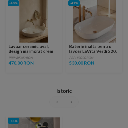
-48%
-41%
Lavoar ceramic oval,
Baterie inalta pentru
design marmorat crem
lavoar LaVita Verdi 220,
lucios cu vene aurii,
fara ventil, brushed
PRP: 890.00 RON
PRP: 890.00 RON
ventil inclus
copper
470.00 RON
530.00 RON
Istoric
-14%