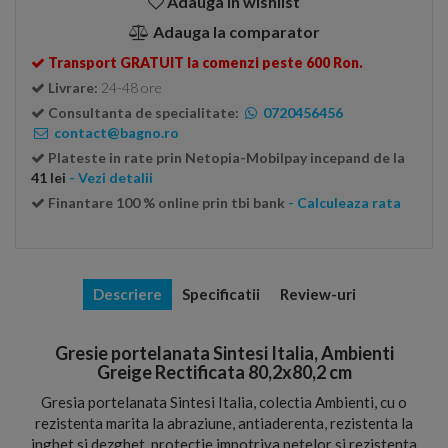
Adauga in wishlist
Adauga la comparator
Transport GRATUIT la comenzi peste 600 Ron.
Livrare:
24-48 ore
Consultanta de specialitate:
0720456456
contact@bagno.ro
Plateste in rate prin Netopia-Mobilpay incepand de la
41 lei
- Vezi detalii
Finantare 100 % online prin tbi bank
- Calculeaza rata
Descriere
Specificatii
Review-uri
Gresie portelanata Sintesi Italia, Ambienti
Greige Rectificata 80,2x80,2 cm
Gresia portelanata Sintesi Italia, colectia Ambienti, cu o
rezistenta marita la abraziune, antiaderenta, rezistenta la
inghet si dezghet, protectie impotriva petelor si rezistenta