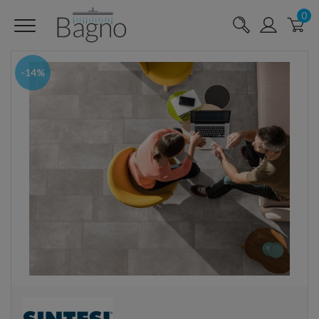
0
-14%