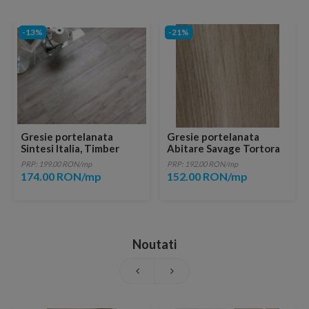
-13%
-21%
Gresie portelanata
Gresie portelanata
Sintesi Italia, Timber
Abitare Savage Tortora
Bianco 80,2x20,2 cm
80,2x20,2 cm
PRP: 199.00 RON/mp
PRP: 192.00 RON/mp
174.00 RON/mp
152.00 RON/mp
Noutati