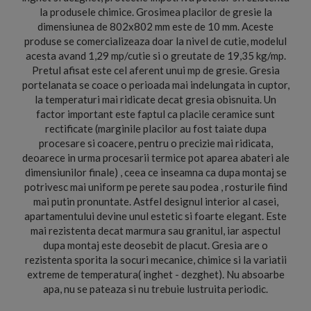
la produsele chimice. Grosimea placilor de gresie la
dimensiunea de 802x802 mm este de 10 mm. Aceste
produse se comercializeaza doar la nivel de cutie, modelul
acesta avand 1,29 mp/cutie si o greutate de 19,35 kg/mp.
Pretul afisat este cel aferent unui mp de gresie. Gresia
portelanata se coace o perioada mai indelungata in cuptor,
la temperaturi mai ridicate decat gresia obisnuita. Un
factor important este faptul ca placile ceramice sunt
rectificate (marginile placilor au fost taiate dupa
procesare si coacere, pentru o precizie mai ridicata,
deoarece in urma procesarii termice pot aparea abateri ale
dimensiunilor finale) , ceea ce inseamna ca dupa montaj se
potrivesc mai uniform pe perete sau podea , rosturile fiind
mai putin pronuntate. Astfel designul interior al casei,
apartamentului devine unul estetic si foarte elegant. Este
mai rezistenta decat marmura sau granitul, iar aspectul
dupa montaj este deosebit de placut. Gresia are o
rezistenta sporita la socuri mecanice, chimice si la variatii
extreme de temperatura( inghet - dezghet). Nu absoarbe
apa, nu se pateaza si nu trebuie lustruita periodic.