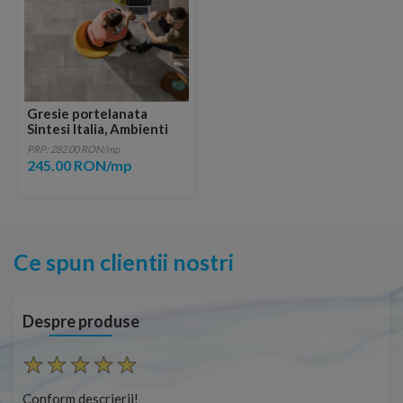
Gresie portelanata
Sintesi Italia, Ambienti
Greige Rectificata
PRP: 282.00 RON/mp
80,2x80,2 cm
245.00 RON/mp
Ce spun clientii nostri
Despre produse
Conform descrierii!
Con