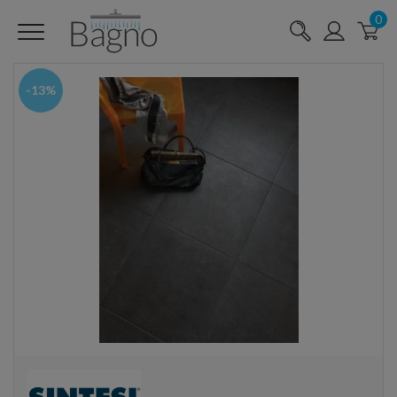
0
-13%