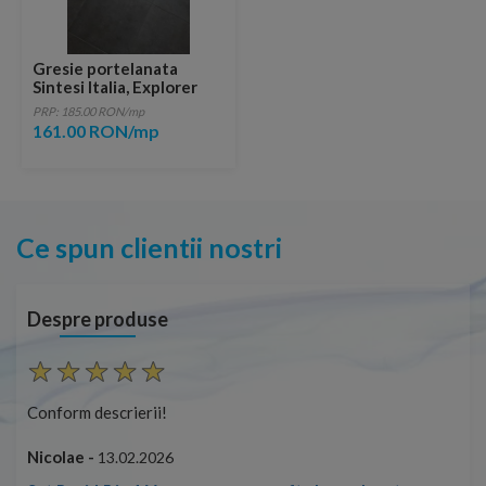
Gresie portelanata
Sintesi Italia, Explorer
Nero 45x45 cm
PRP: 185.00 RON/mp
161.00 RON/mp
Ce spun clientii nostri
Despre produse
Conform descrierii!
Con
Nicolae -
Nic
13.02.2026