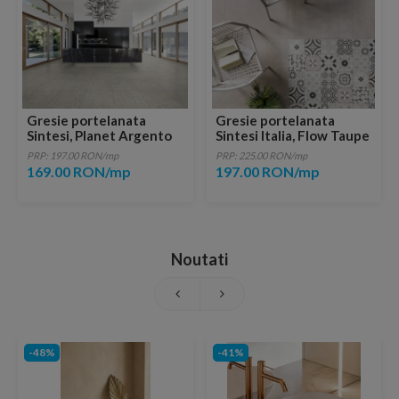
Gresie portelanata
Gresie portelanata
Sintesi, Planet Argento
Sintesi Italia, Flow Taupe
45x45 cm
60,4x60,4 cm
PRP: 197.00 RON/mp
PRP: 225.00 RON/mp
169.00 RON/mp
197.00 RON/mp
Noutati
-48%
-41%