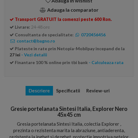
Adauga in wishlist
Adauga la comparator
Transport GRATUIT la comenzi peste 600 Ron.
Livrare:
24-48 ore
Consultanta de specialitate:
0720456456
contact@bagno.ro
Plateste in rate prin Netopia-Mobilpay incepand de la
27 lei
- Vezi detalii
Finantare 100 % online prin tbi bank
- Calculeaza rata
Descriere
Specificatii
Review-uri
Gresie portelanata Sintesi Italia, Explorer Nero
45x45 cm
Gresia portelanata Sintesi Italia, colectia Explorer ,
prezinta o rezistenta marita la abraziune, antiaderenta,
rezistenta la inghet si dezghet, protectie impotriva petelor