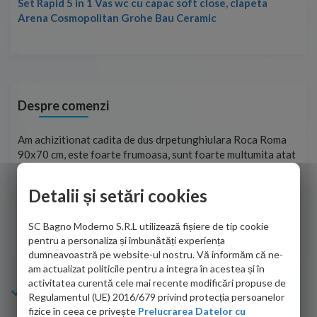
Set Rapid 5 in 1 Vas wc cu capac soft close, clapeta
Arena Cosmopolitan Grohe Bau Ceramic
Despre comenzi
t
Am achizitionat cadita de dus drpetunghiulara Roca Roma
Foa
90x70 cm, este foarte frumoasa, sunt foarte multumita atat
pe 
de personalul firmei dvs. cu care am colaborat in obtinerea
ace
infiormatiilor solicitate cat si de firma de curierat care a
Detalii și setări cookies
Cri
adus coletul in siguranta.Numai bine, va doresc!
SC Bagno Moderno S.R.L utilizează fișiere de tip cookie
Sofrone Viviana -
28.07.2026
pentru a personaliza și îmbunătăți experiența
dumneavoastră pe website-ul nostru. Vă informăm că ne-
am actualizat politicile pentru a integra în acestea și în
activitatea curentă cele mai recente modificări propuse de
Info Bagno
Regulamentul (UE) 2016/679 privind protecția persoanelor
fizice în ceea ce privește
Prelucrarea Datelor cu