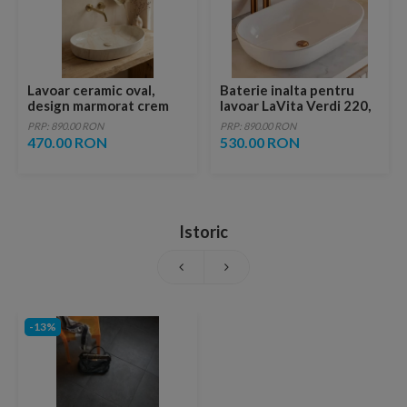
Lavoar ceramic oval,
Baterie inalta pentru
design marmorat crem
lavoar LaVita Verdi 220,
lucios cu vene aurii,
fara ventil, brushed
PRP: 890.00 RON
PRP: 890.00 RON
ventil inclus
copper
470.00 RON
530.00 RON
Istoric
-13%