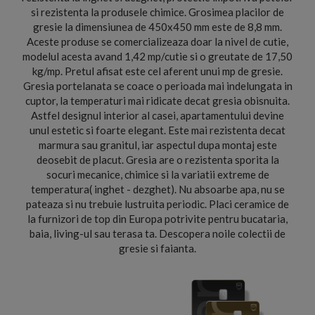
si rezistenta la produsele chimice. Grosimea placilor de
gresie la dimensiunea de 450x450 mm este de 8,8 mm.
Aceste produse se comercializeaza doar la nivel de cutie,
modelul acesta avand 1,42 mp/cutie si o greutate de 17,50
kg/mp. Pretul afisat este cel aferent unui mp de gresie.
Gresia portelanata se coace o perioada mai indelungata in
cuptor, la temperaturi mai ridicate decat gresia obisnuita.
Astfel designul interior al casei, apartamentului devine
unul estetic si foarte elegant. Este mai rezistenta decat
marmura sau granitul, iar aspectul dupa montaj este
deosebit de placut. Gresia are o rezistenta sporita la
socuri mecanice, chimice si la variatii extreme de
temperatura( inghet - dezghet). Nu absoarbe apa, nu se
pateaza si nu trebuie lustruita periodic. Placi ceramice de
la furnizori de top din Europa potrivite pentru bucataria,
baia, living-ul sau terasa ta. Descopera noile colectii de
gresie si faianta.