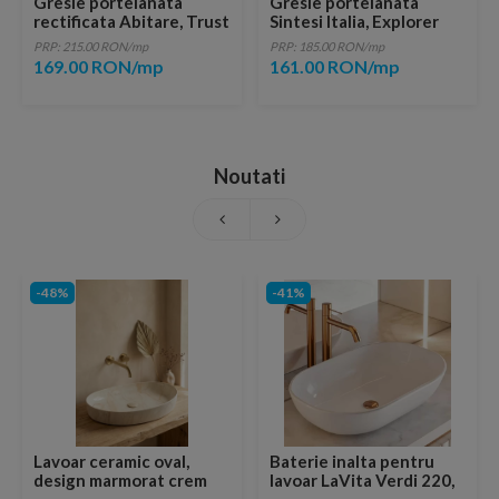
Gresie portelanata
Gresie portelanata
rectificata Abitare, Trust
Sintesi Italia, Explorer
Black 60x30 cm
Bianco 60,4x30 cm
PRP: 215.00 RON/mp
PRP: 185.00 RON/mp
169.00 RON/mp
161.00 RON/mp
Noutati
-48%
-41%
Lavoar ceramic oval,
Baterie inalta pentru
design marmorat crem
lavoar LaVita Verdi 220,