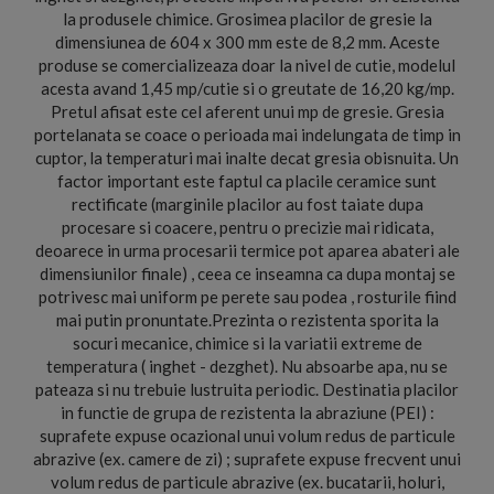
la produsele chimice. Grosimea placilor de gresie la
dimensiunea de 604 x 300 mm este de 8,2 mm. Aceste
produse se comercializeaza doar la nivel de cutie, modelul
acesta avand 1,45 mp/cutie si o greutate de 16,20 kg/mp.
Pretul afisat este cel aferent unui mp de gresie. Gresia
portelanata se coace o perioada mai indelungata de timp in
cuptor, la temperaturi mai inalte decat gresia obisnuita. Un
factor important este faptul ca placile ceramice sunt
rectificate (marginile placilor au fost taiate dupa
procesare si coacere, pentru o precizie mai ridicata,
deoarece in urma procesarii termice pot aparea abateri ale
dimensiunilor finale) , ceea ce inseamna ca dupa montaj se
potrivesc mai uniform pe perete sau podea , rosturile fiind
mai putin pronuntate.Prezinta o rezistenta sporita la
socuri mecanice, chimice si la variatii extreme de
temperatura ( inghet - dezghet). Nu absoarbe apa, nu se
pateaza si nu trebuie lustruita periodic. Destinatia placilor
in functie de grupa de rezistenta la abraziune (PEI) :
suprafete expuse ocazional unui volum redus de particule
abrazive (ex. camere de zi) ; suprafete expuse frecvent unui
volum redus de particule abrazive (ex. bucatarii, holuri,