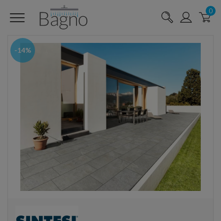
0
-14%