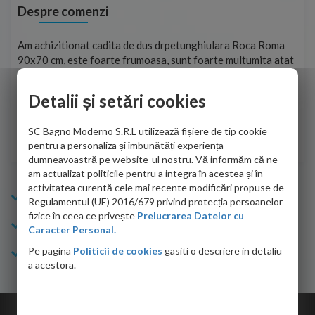
Despre comenzi
t
Am achizitionat cadita de dus drpetunghiulara Roca Roma
Foa
90x70 cm, este foarte frumoasa, sunt foarte multumita atat
pe 
de personalul firmei dvs. cu care am colaborat in obtinerea
ace
infiormatiilor solicitate cat si de firma de curierat care a
Detalii și setări cookies
Cri
adus coletul in siguranta.Numai bine, va doresc!
SC Bagno Moderno S.R.L utilizează fișiere de tip cookie
Sofrone Viviana -
28.07.2026
pentru a personaliza și îmbunătăți experiența
dumneavoastră pe website-ul nostru. Vă informăm că ne-
am actualizat politicile pentru a integra în acestea și în
activitatea curentă cele mai recente modificări propuse de
Info Bagno
Regulamentul (UE) 2016/679 privind protecția persoanelor
fizice în ceea ce privește
Prelucrarea Datelor cu
Cumparaturi
Caracter Personal.
Pe pagina
Politicii de cookies
gasiti o descriere in detaliu
Suport clienti
a acestora.
Copyright © 2026 Bagno.ro All right reserved. Powered by
Expert Online