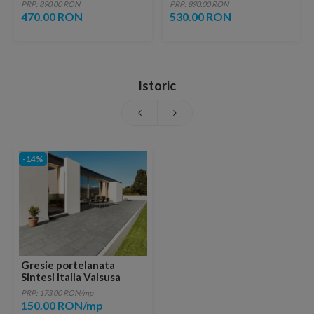
lucios cu vene aurii,
fara ventil, brushed
PRP: 890.00 RON
PRP: 890.00 RON
ventil inclus
copper
470.00 RON
530.00 RON
Istoric
-14%
Gresie portelanata
Sintesi Italia Valsusa
Grigio 60,4x30 cm
PRP: 173.00 RON/mp
150.00 RON/mp