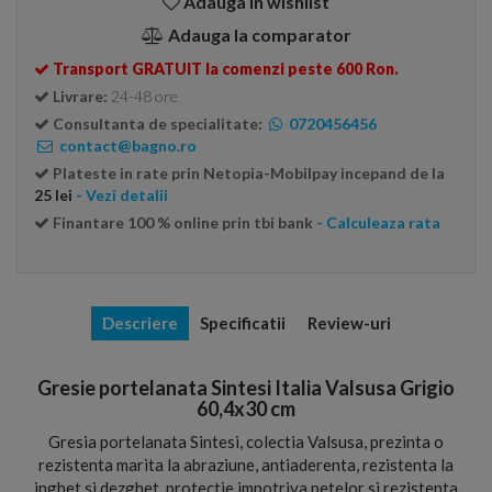
Adauga in wishlist
Adauga la comparator
Transport GRATUIT la comenzi peste 600 Ron.
Livrare:
24-48 ore
Consultanta de specialitate:
0720456456
contact@bagno.ro
Plateste in rate prin Netopia-Mobilpay incepand de la
25 lei
- Vezi detalii
Finantare 100 % online prin tbi bank
- Calculeaza rata
Descriere
Specificatii
Review-uri
Gresie portelanata Sintesi Italia Valsusa Grigio
60,4x30 cm
Gresia portelanata Sintesi, colectia Valsusa, prezinta o
rezistenta marita la abraziune, antiaderenta, rezistenta la
inghet si dezghet, protectie impotriva petelor si rezistenta