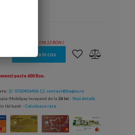
arte mai ieftin?
tie = 1.27 mp - Total: 198.12 RON
)
Adauga in cos
omenzi peste 600 Ron.
ate:
0720456456
contact@bagno.ro
topia-Mobilpay incepand de la
26 lei
- Vezi detalii
in tbi bank
- Calculeaza rata