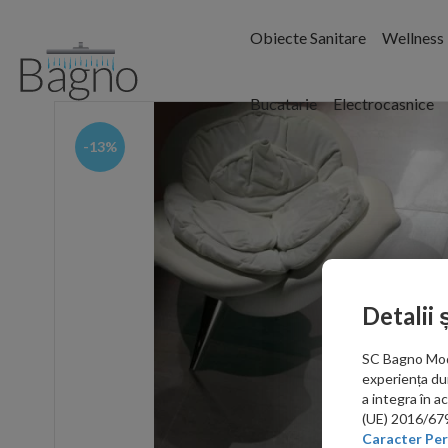
Obiecte Sanitare
Wellness
Bucatarie
Electrocasnice
-13%
Detalii 
SC Bagno Moder
experiența du
a integra în 
(UE) 2016/679 
Caracter Per