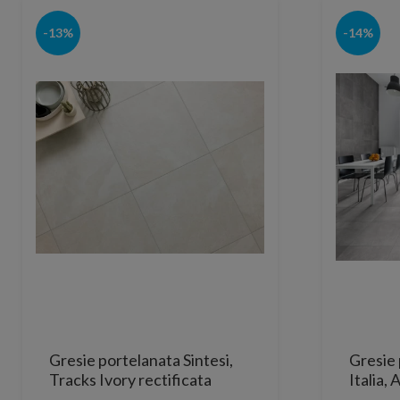
-13%
-14%
Gresie portelanata Sintesi,
Gresie 
Tracks Ivory rectificata
Italia,
60x30 cm
Rectifi