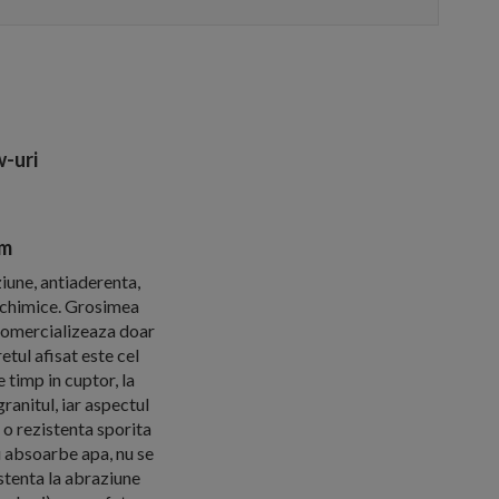
-uri
cm
ziune, antiaderenta,
e chimice. Grosimea
comercializeaza doar
tul afisat este cel
 timp in cuptor, la
anitul, iar aspectul
 o rezistenta sporita
u absoarbe apa, nu se
istenta la abraziune