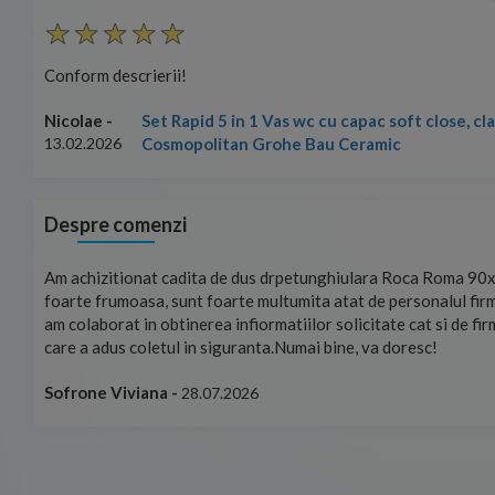
Conform descrierii!
Set Rapid 5 in 1 Vas wc cu capac soft close, c
Nicolae -
Cosmopolitan Grohe Bau Ceramic
13.02.2026
Despre comenzi
mand!
Am achizitionat cadita de dus drpetunghiulara Roca Roma 90x
foarte frumoasa, sunt foarte multumita atat de personalul firm
am colaborat in obtinerea infiormatiilor solicitate cat si de fi
care a adus coletul in siguranta.Numai bine, va doresc!
Sofrone Viviana -
28.07.2026