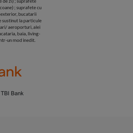
 de zi) ; suprafete
lcoane) ; suprafete cu
exterior, bucatarii
e sustinut la particule
ri/ aeroporturi, alei
cataria, baia, living-
intr-un mod inedit.