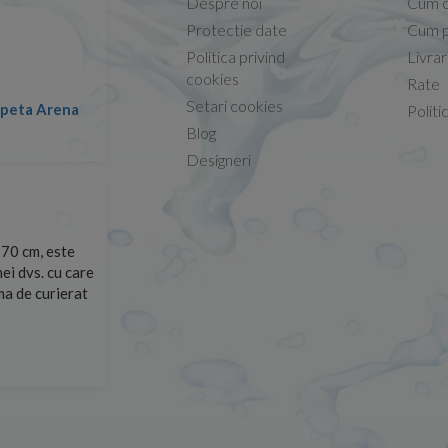
Despre noi
Cum 
Protectie date
Cum p
Politica privind
Livra
Conform descrierii!
cookies
Rate
Setari cookies
lapeta Arena
Nicolae -
Politi
13.02.2026
Blog
Designeri
70 cm, este
Foarte prompți, am cerut detalii despre produs care nu
ei dvs. cu care
primit imediat. După ce am plasat comanda, aceasta a 
rma de curierat
Mulțumesc!
Cristina Opre -
10.07.2026