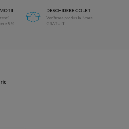
OMOTII
DESCHIDERE COLET
testi
Verificare produs la livrare
ucere 5 %
GRATUIT
ric