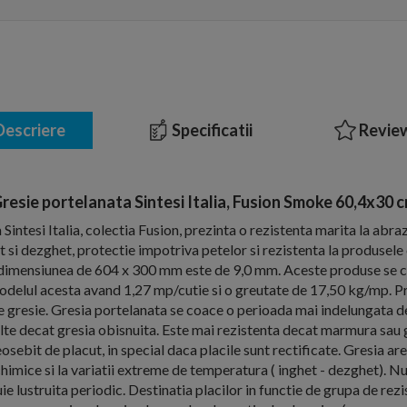
escriere
Specificatii
Review
resie portelanata Sintesi Italia, Fusion Smoke 60,4x30 
Sintesi Italia, colectia Fusion, prezinta o rezistenta marita la abra
et si dezghet, protectie impotriva petelor si rezistenta la produsel
la dimensiunea de 604 x 300 mm este de 9,0 mm. Aceste produse se 
 modelul acesta avand 1,27 mp/cutie si o greutate de 17,50 kg/mp. Pre
 gresie. Gresia portelanata se coace o perioada mai indelungata de
lte decat gresia obisnuita. Este mai rezistenta decat marmura sau gr
sebit de placut, in special daca placile sunt rectificate. Gresia are
chimice si la variatii extreme de temperatura ( inghet - dezghet). N
ie lustruita periodic. Destinatia placilor in functie de grupa de rez