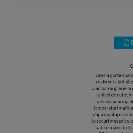
D
G
Gresia portelanata 
rezistenta la ingh
placilor de gresie 
la nivel de cutie,
aferent unui mp de
temperaturi mai ina
dupa montaj este deo
la socuri mecanice, 
pateaza si nu trebu