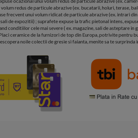
expuse ocazional unui volum redus de particule abrazive (ex. camere
volum redus de particule abrazive (ex. bucatarii, holuri, terase, ba
se frecvent unui volum ridicat de particule abrazive (ex. intrari din 
sali de expozitii) ; suprafete expuse la trafic pietonal intens, expus
d conditiilor cele mai severe ( ex. magazine, sali de asteptare in ga
Placi ceramice de la furnizori de top din Europa, potrivite pentru bu
Descopera noile colectii de gresie si faianta, menite sa te surprinda 