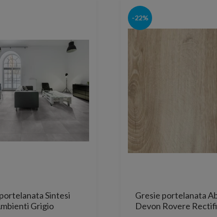
-22%
portelanata Sintesi
Gresie portelanata Ab
 Ambienti Grigio
Devon Rovere Rectif
cata 80,2x40 cm
121x20