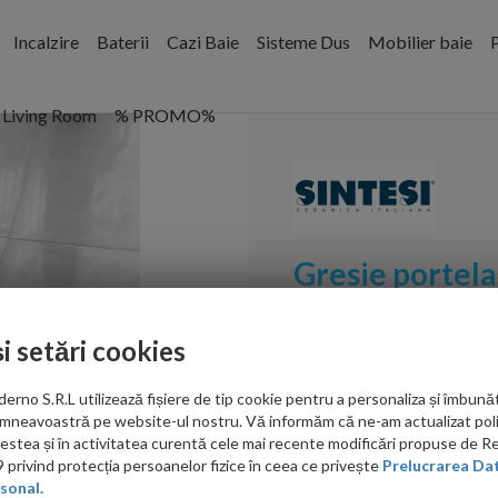
Incalzire
Baterii
Cazi Baie
Sisteme Dus
Mobilier baie
P
Living Room
% PROMO%
Gresie portelan
Smoke 60,4x3
și setări cookies
Cod:
GSFS300604
no S.R.L utilizează fișiere de tip cookie pentru a personaliza și îmbunăt
PRP: 179.00 RON/mp
mneavoastră pe website-ul nostru. Vă informăm că ne-am actualizat poli
acestea și în activitatea curentă cele mai recente modificări propuse de 
156.00
privind protecția persoanelor fizice în ceea ce privește
Prelucrarea Dat
sonal.
RON/mp