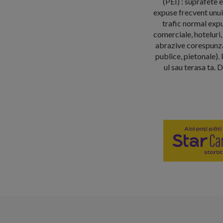
(PEI) : suprafete 
expuse frecvent unui 
trafic normal expu
comerciale, hoteluri, 
abrazive corespunzan
publice, pietonale). 
ul sau terasa ta. 