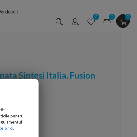
ardoseli
0
0
0
ata Sintesi Italia, Fusion
0 cm
ăți
ticile pentru
Regulamentul
elor cu