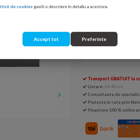
iticii de cookies
gasiti o descriere in detaliu a acestora.
Ati gasit in alta p
Accept tot
Preferinte
Se livreaza doar la cutie (
1 cu
Cantitate:
Transport GRATUIT la c
Livrare:
24-48 ore
Consultanta de specialit
Plateste in rate prin Ne
Finantare 100 % online pr