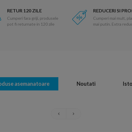
RETUR 120 ZILE
REDUCERI SI PR
Cumperi fara griji, produsele
Cumperi mai mult, pla
pot fi returnate in 120 zile
mai putin. Extra red
oduse asemanatoare
Noutati
Isto