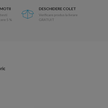
OMOTII
DESCHIDERE COLET
testi
Verificare produs la livrare
ucere 5 %
GRATUIT
ric