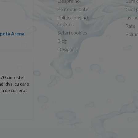
Despre noi
Cum 
Protectie date
Cum p
Politica privind
Livra
Conform descrierii!
cookies
Rate
Setari cookies
lapeta Arena
Nicolae -
Politi
13.02.2026
Blog
Designeri
70 cm, este
Foarte prompți, am cerut detalii despre produs care nu
ei dvs. cu care
primit imediat. După ce am plasat comanda, aceasta a 
rma de curierat
Mulțumesc!
Cristina Opre -
10.07.2026