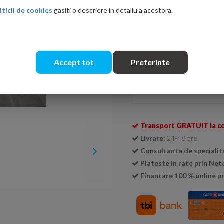
iticii de cookies
gasiti o descriere in detaliu a acestora.
Ati gasit in alta p
Accept tot
Preferinte
Se livreaza doar la cutie (
1 cu
Cantitate:
Transport GRATUIT la c
Livrare:
24-48 ore
Consultanta de specialit
Plateste in rate prin Ne
Finantare 100 % online pr