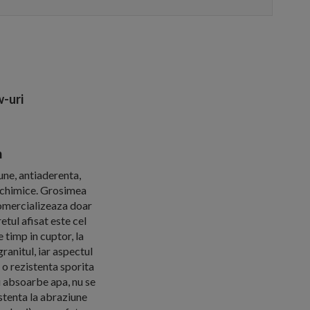
-uri
m
une, antiaderenta,
e chimice. Grosimea
omercializeaza doar
tul afisat este cel
 timp in cuptor, la
anitul, iar aspectul
 o rezistenta sporita
u absoarbe apa, nu se
istenta la abraziune