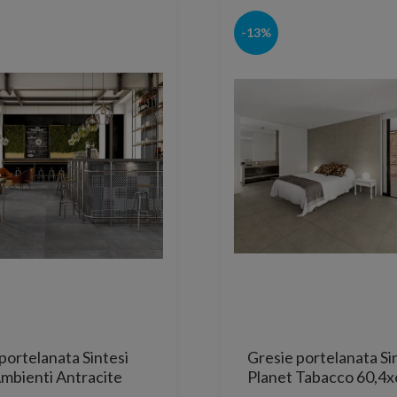
-13%
portelanata Sintesi
Gresie portelanata Sin
 Ambienti Antracite
Planet Tabacco 60,4x
cata lucioasa 60x60