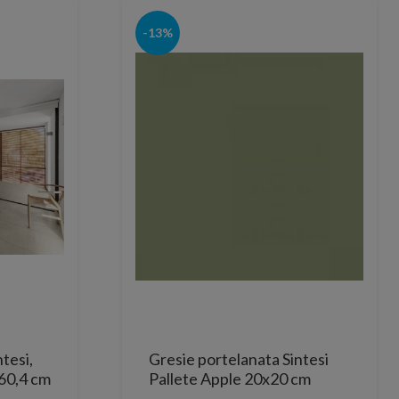
-13%
tesi,
Gresie portelanata Sintesi
60,4 cm
Pallete Apple 20x20 cm