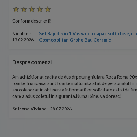
Conform descrierii!
Set Rapid 5 in 1 Vas wc cu capac soft close, c
Nicolae -
Cosmopolitan Grohe Bau Ceramic
13.02.2026
Despre comenzi
mand!
Am achizitionat cadita de dus drpetunghiulara Roca Roma 90x
foarte frumoasa, sunt foarte multumita atat de personalul firm
am colaborat in obtinerea infiormatiilor solicitate cat si de fi
care a adus coletul in siguranta.Numai bine, va doresc!
Sofrone Viviana -
28.07.2026