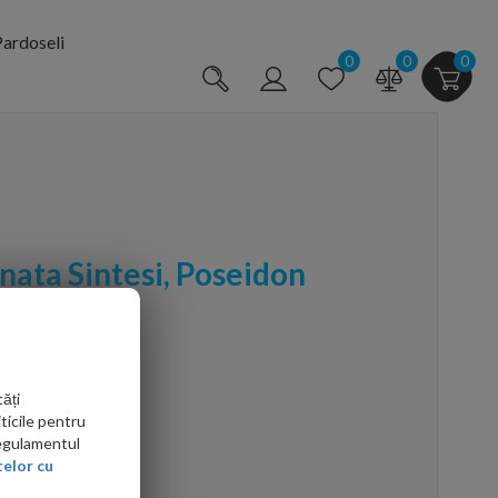
ardoseli
0
0
0
nata Sintesi, Poseidon
,4 cm
ăți
ticile pentru
Regulamentul
elor cu