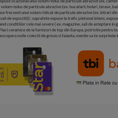
expuse ocazional unui volum redus de particule abrazive (ex. camere
volum redus de particule abrazive (ex. bucatarii, holuri, terase, ba
se frecvent unui volum ridicat de particule abrazive (ex. intrari din 
sali de expozitii) ; suprafete expuse la trafic pietonal intens, expus
d conditiilor cele mai severe ( ex. magazine, sali de asteptare in ga
Placi ceramice de la furnizori de top din Europa, potrivite pentru bu
Descopera noile colectii de gresie si faianta, menite sa te surprinda 