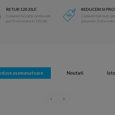
RETUR 120 ZILE
REDUCERI SI PR
Cumperi fara griji, produsele
Cumperi mai mult, pla
pot fi returnate in 120 zile
mai putin. Extra red
oduse asemanatoare
Noutati
Isto