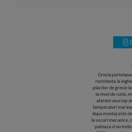
D
Gresia portelanat
rezistenta la ingh
placilor de gresie 
la nivel de cutie,
aferent unui mp de
temperaturi mai ina
dupa montaj este deo
la socuri mecanice, 
pateaza si nu trebu