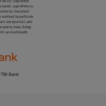
 de zi) ; suprafete
lcoane) ; suprafete cu
exterior, bucatarii
e sustinut la particule
ri/ aeroporturi, alei
cataria, baia, living-
intr-un mod inedit.