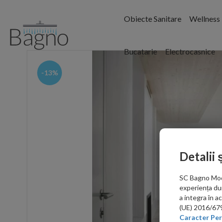
Obiecte Sanitare
Wellness
Bucatarie
Electrocasnice
-13%
Detalii 
SC Bagno Moder
experiența du
a integra în 
(UE) 2016/679 
Caracter Per