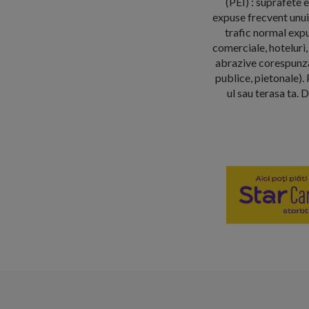
(PEI) : suprafete 
expuse frecvent unui 
trafic normal expu
comerciale, hoteluri, 
abrazive corespunzan
publice, pietonale). 
ul sau terasa ta. 