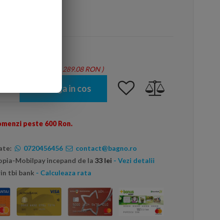
arte mai ieftin?
tie = 1.46 mp - Total: 289.08 RON
)
Adauga in cos
omenzi peste 600 Ron.
ate:
0720456456
contact@bagno.ro
topia-Mobilpay incepand de la
33 lei
- Vezi detalii
in tbi bank
- Calculeaza rata