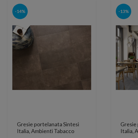
-14%
-13%
Gresie portelanata Sintesi
Gresie 
Italia, Ambienti Tabacco
Italia,
Rectificata 80,2x80,2 cm
Rectifi