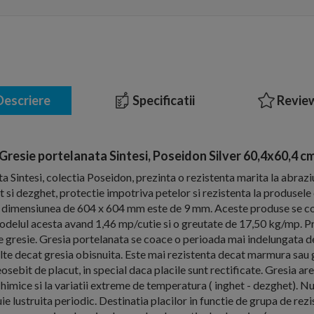
escriere
Specificatii
Review
Gresie portelanata Sintesi, Poseidon Silver 60,4x60,4 c
a Sintesi, colectia Poseidon, prezinta o rezistenta marita la abrazi
et si dezghet, protectie impotriva petelor si rezistenta la produsel
la dimensiunea de 604 x 604 mm este de 9 mm. Aceste produse se c
 modelul acesta avand 1,46 mp/cutie si o greutate de 17,50 kg/mp. Pre
 gresie. Gresia portelanata se coace o perioada mai indelungata de
lte decat gresia obisnuita. Este mai rezistenta decat marmura sau gr
sebit de placut, in special daca placile sunt rectificate. Gresia are
chimice si la variatii extreme de temperatura ( inghet - dezghet). N
ie lustruita periodic. Destinatia placilor in functie de grupa de rez