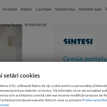
Incalzire
Baterii
Cazi Baie
Sisteme Dus
Mobilier baie
P
Living Room
% PROMO%
Gresie portela
Silver 60,4x60
și setări cookies
Cod:
GSP604604
no S.R.L utilizează fișiere de tip cookie pentru a personaliza și îmbunăt
PRP: 227.00 RON/mp
mneavoastră pe website-ul nostru. Vă informăm că ne-am actualizat poli
acestea și în activitatea curentă cele mai recente modificări propuse de 
198.00
privind protecția persoanelor fizice în ceea ce privește
Prelucrarea Dat
sonal.
RON/mp