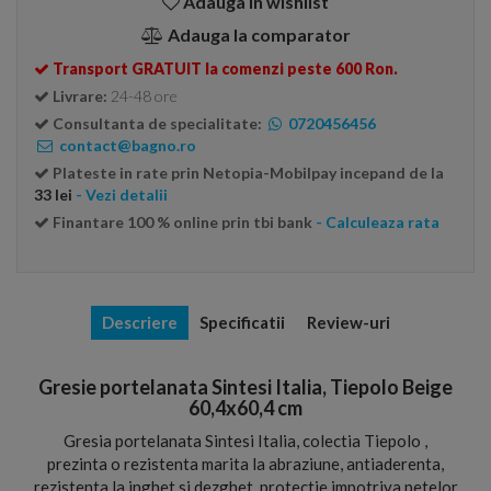
Adauga in wishlist
Adauga la comparator
Transport GRATUIT la comenzi peste 600 Ron.
Livrare:
24-48 ore
Consultanta de specialitate:
0720456456
contact@bagno.ro
Plateste in rate prin Netopia-Mobilpay incepand de la
33 lei
- Vezi detalii
Finantare 100 % online prin tbi bank
- Calculeaza rata
Descriere
Specificatii
Review-uri
Gresie portelanata Sintesi Italia, Tiepolo Beige
60,4x60,4 cm
Gresia portelanata Sintesi Italia, colectia Tiepolo ,
prezinta o rezistenta marita la abraziune, antiaderenta,
rezistenta la inghet si dezghet, protectie impotriva petelor