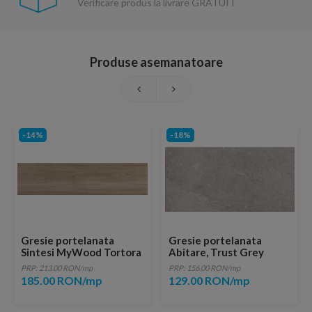
Verificare produs la livrare GRATUIT
Produse asemanatoare
-14%
-18%
Gresie portelanata
Gresie portelanata
Sintesi MyWood Tortora
Abitare, Trust Grey
Rectificata 80x20
60,4x30 cm
PRP: 213.00 RON/mp
PRP: 156.00 RON/mp
185.00 RON/mp
129.00 RON/mp