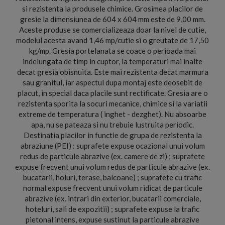
si rezistenta la produsele chimice. Grosimea placilor de
gresie la dimensiunea de 604 x 604 mm este de 9,00 mm.
Aceste produse se comercializeaza doar la nivel de cutie,
modelul acesta avand 1,46 mp/cutie si o greutate de 17,50
kg/mp. Gresia portelanata se coace o perioada mai
indelungata de timp in cuptor, la temperaturi mai inalte
decat gresia obisnuita. Este mai rezistenta decat marmura
sau granitul, iar aspectul dupa montaj este deosebit de
placut, in special daca placile sunt rectificate. Gresia are o
rezistenta sporita la socuri mecanice, chimice si la variatii
extreme de temperatura ( inghet - dezghet). Nu absoarbe
apa, nu se pateaza si nu trebuie lustruita periodic.
Destinatia placilor in functie de grupa de rezistenta la
abraziune (PEI) : suprafete expuse ocazional unui volum
redus de particule abrazive (ex. camere de zi) ; suprafete
expuse frecvent unui volum redus de particule abrazive (ex.
bucatarii, holuri, terase, balcoane) ; suprafete cu trafic
normal expuse frecvent unui volum ridicat de particule
abrazive (ex. intrari din exterior, bucatarii comerciale,
hoteluri, sali de expozitii) ; suprafete expuse la trafic
pietonal intens, expuse sustinut la particule abrazive