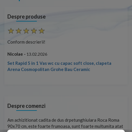
Despre produse
Conform descrierii!
Con
Nicolae -
Nic
13.02.2026
Set Rapid 5 in 1 Vas wc cu capac soft close, clapeta
Arena Cosmopolitan Grohe Bau Ceramic
Despre comenzi
t
Am achizitionat cadita de dus drpetunghiulara Roca Roma
Foa
90x70 cm, este foarte frumoasa, sunt foarte multumita atat
pe 