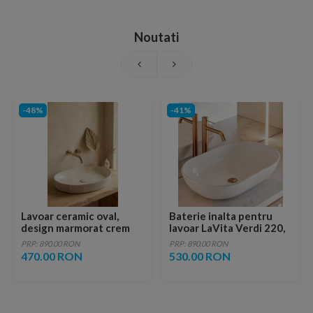
Noutati
-48%
-41%
Lavoar ceramic oval,
Baterie inalta pentru
design marmorat crem
lavoar LaVita Verdi 220,
lucios cu vene aurii,
fara ventil, brushed
PRP: 890.00 RON
PRP: 890.00 RON
ventil inclus
copper
470.00 RON
530.00 RON