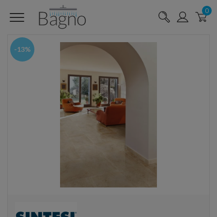
0
-13%