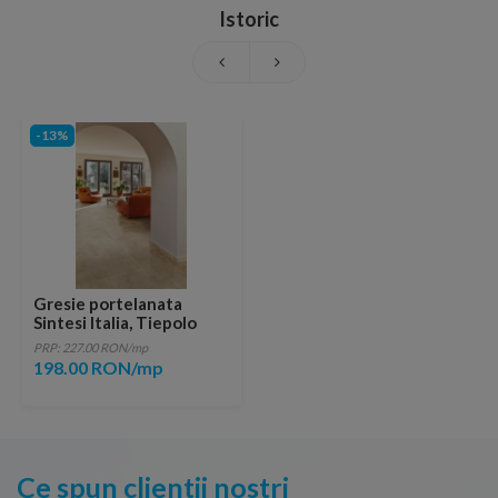
Istoric
-13%
Gresie portelanata
Sintesi Italia, Tiepolo
Beige 60,4x60,4 cm
PRP: 227.00 RON/mp
198.00 RON/mp
Ce spun clientii nostri