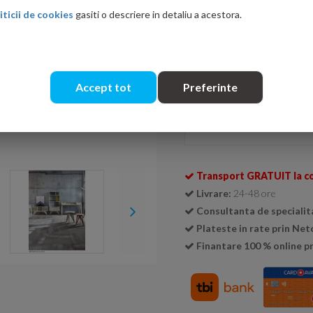
iticii de cookies
gasiti o descriere in detaliu a acestora.
Ati gasit in alta p
Accept tot
Preferinte
Se livreaza doar la cutie (
1 cu
Cantitate:
Transport GRATUIT la c
Livrare:
24-48 ore
Consultanta de specialit
Plateste in rate prin Ne
Finantare 100 % online pr