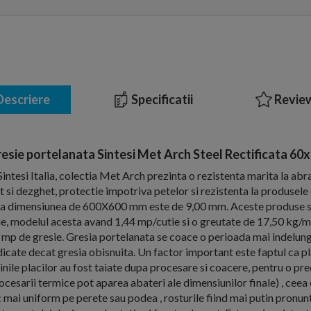
escriere
Specificatii
Review
esie portelanata Sintesi Met Arch Steel Rectificata 60
intesi Italia, colectia Met Arch prezinta o rezistenta marita la abr
et si dezghet, protectie impotriva petelor si rezistenta la produsel
e la dimensiunea de 600X600 mm este de 9,00 mm. Aceste produse 
tie, modelul acesta avand 1,44 mp/cutie si o greutate de 17,50 kg/mp
i mp de gresie. Gresia portelanata se coace o perioada mai indelunga
icate decat gresia obisnuita. Un factor important este faptul ca p
inile placilor au fost taiate dupa procesare si coacere, pentru o prec
cesarii termice pot aparea abateri ale dimensiunilor finale) , cee
 mai uniform pe perete sau podea , rosturile fiind mai putin pronunt