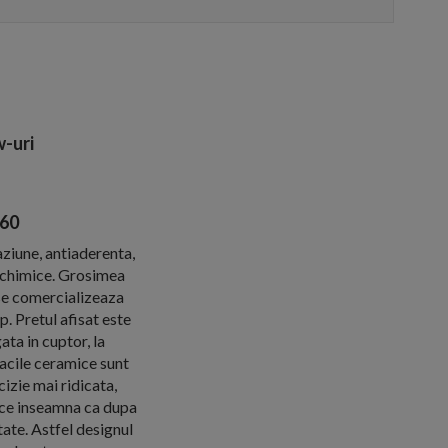
-uri
x60
aziune, antiaderenta,
e chimice. Grosimea
se comercializeaza
. Pretul afisat este
ta in cuptor, la
lacile ceramice sunt
izie mai ridicata,
a ce inseamna ca dupa
ate. Astfel designul