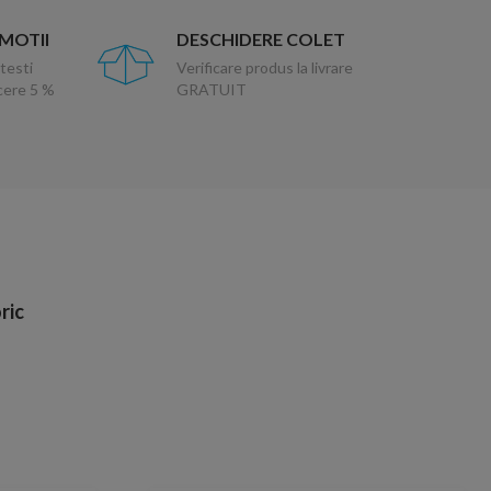
OMOTII
DESCHIDERE COLET
testi
Verificare produs la livrare
ucere 5 %
GRATUIT
ric