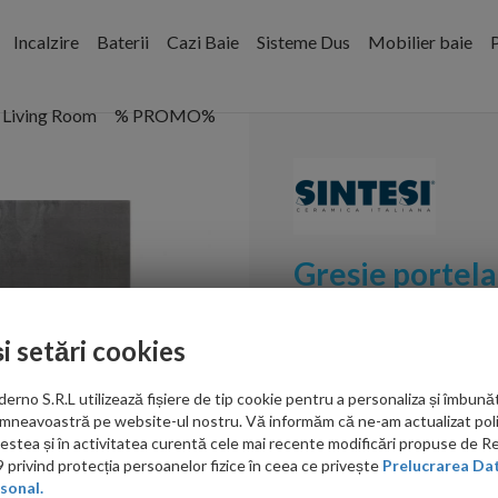
Incalzire
Baterii
Cazi Baie
Sisteme Dus
Mobilier baie
P
Living Room
% PROMO%
Gresie portela
Rectificata 6
și setări cookies
Cod:
GSMASR600600
no S.R.L utilizează fișiere de tip cookie pentru a personaliza și îmbunăt
PRP: 194.00 RON/mp
mneavoastră pe website-ul nostru. Vă informăm că ne-am actualizat poli
acestea și în activitatea curentă cele mai recente modificări propuse de 
169.00
privind protecția persoanelor fizice în ceea ce privește
Prelucrarea Dat
sonal.
RON/mp