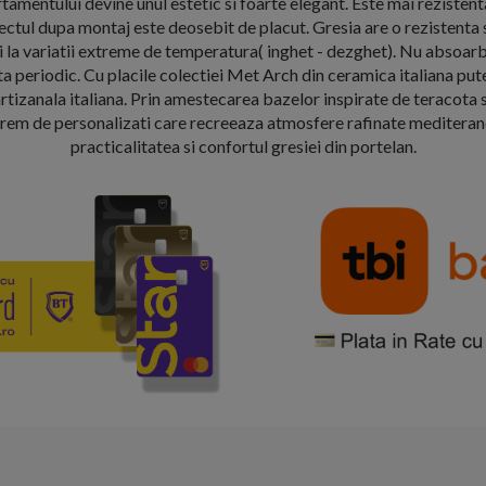
artamentului devine unul estetic si foarte elegant. Este mai rezist
pectul dupa montaj este deosebit de placut. Gresia are o rezistenta 
i la variatii extreme de temperatura( inghet - dezghet). Nu absoarb
ita periodic. Cu placile colectiei Met Arch din ceramica italiana put
artizanala italiana. Prin amestecarea bazelor inspirate de teracota s
trem de personalizati care recreeaza atmosfere rafinate mediteran
practicalitatea si confortul gresiei din portelan.