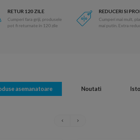
RETUR 120 ZILE
REDUCERI SI PR
Cumperi fara griji, produsele
Cumperi mai mult, pla
pot fi returnate in 120 zile
mai putin. Extra red
oduse asemanatoare
Noutati
Isto