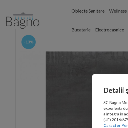
Obiecte Sanitare
Wellness
Bucatarie
Electrocasnice
-13%
Detalii 
SC Bagno Moder
experiența du
a integra în 
(UE) 2016/679 
Caracter Per