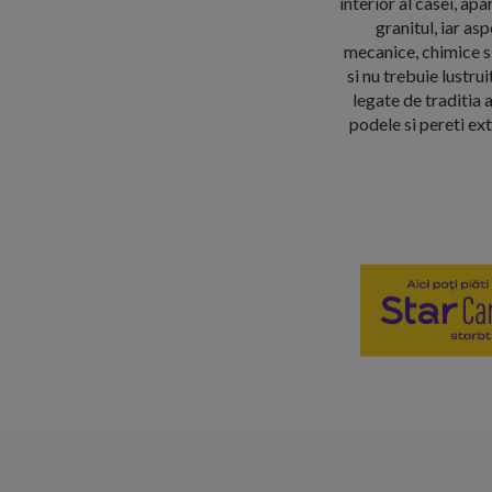
interior al casei, ap
granitul, iar as
mecanice, chimice s
si nu trebuie lustru
legate de traditia 
podele si pereti ex