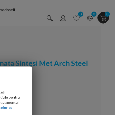
ardoseli
0
0
0
nata Sintesi Met Arch Steel
0x60
ăți
ticile pentru
Regulamentul
elor cu