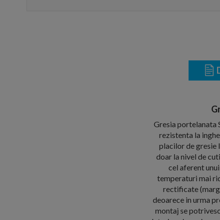
D
Gr
Gresia portelanata S
rezistenta la ingh
placilor de gresi
doar la nivel de cu
cel aferent unu
temperaturi mai rid
rectificate (marg
deoarece in urma pro
montaj se potrivesc