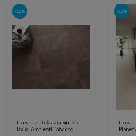
-13%
-13%
Gresie portelanata Sintesi
Gresie 
Italia, Ambienti Tabacco
Planet
Rectificata lucioasa