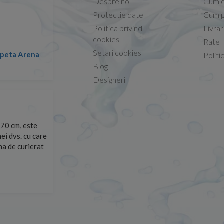
Despre noi
Cum 
Protectie date
Cum p
Politica privind
Livra
Conform descrierii!
cookies
Rate
Setari cookies
lapeta Arena
Nicolae -
Politi
13.02.2026
Blog
Designeri
70 cm, este
Foarte prompți, am cerut detalii despre produs care nu
ei dvs. cu care
primit imediat. După ce am plasat comanda, aceasta a 
rma de curierat
Mulțumesc!
Cristina Opre -
10.07.2026