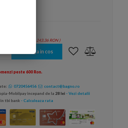
arte mai ieftin?
tie = 1.44 mp - Total: 243.36 RON
)
Adauga in cos
omenzi peste 600 Ron.
ate:
0720456456
contact@bagno.ro
topia-Mobilpay incepand de la
28 lei
- Vezi detalii
in tbi bank
- Calculeaza rata