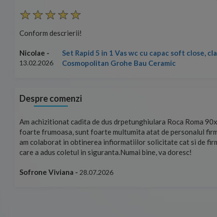
Conform descrierii!
Set Rapid 5 in 1 Vas wc cu capac soft close, c
Nicolae -
Cosmopolitan Grohe Bau Ceramic
13.02.2026
Despre comenzi
mand!
Am achizitionat cadita de dus drpetunghiulara Roca Roma 90x
foarte frumoasa, sunt foarte multumita atat de personalul firm
am colaborat in obtinerea infiormatiilor solicitate cat si de fi
care a adus coletul in siguranta.Numai bine, va doresc!
Sofrone Viviana -
28.07.2026