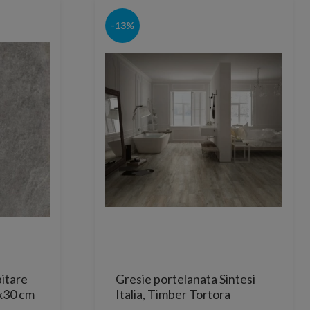
-13%
itare
Gresie portelanata Sintesi
x30 cm
Italia, Timber Tortora
Rectificata 80x20 cm