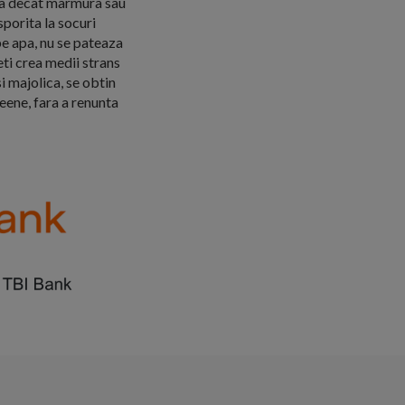
enta decat marmura sau
sporita la socuri
e apa, nu se pateaza
eti crea medii strans
i majolica, se obtin
eene, fara a renunta