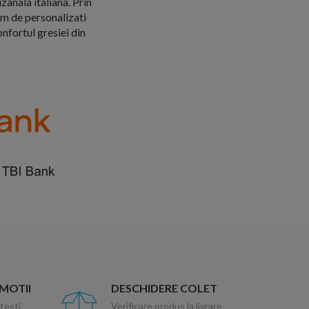
zanala italiana. Prin
em de personalizati
nfortul gresiei din
OMOTII
DESCHIDERE COLET
testi
Verificare produs la livrare