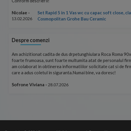
Conform descrierii!
Set Rapid 5 in 1 Vas wc cu capac soft close, c
Nicolae -
Cosmopolitan Grohe Bau Ceramic
13.02.2026
Despre comenzi
mand!
Am achizitionat cadita de dus drpetunghiulara Roca Roma 90x
foarte frumoasa, sunt foarte multumita atat de personalul firm
am colaborat in obtinerea infiormatiilor solicitate cat si de fi
care a adus coletul in siguranta.Numai bine, va doresc!
Sofrone Viviana -
28.07.2026