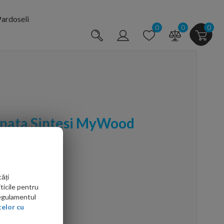
ardoseli
0
0
0
anata Sintesi MyWood
20,2
ăți
ticile pentru
Regulamentul
elor cu