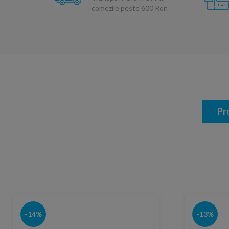
comezile peste 600 Ron
Pr
-14%
-13%