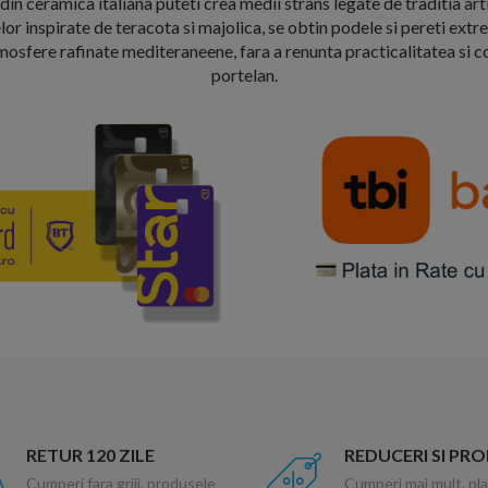
 ceramica italiana puteti crea medii strans legate de traditia arti
r inspirate de teracota si majolica, se obtin podele si pereti extr
osfere rafinate mediteraneene, fara a renunta practicalitatea si co
portelan.
RETUR 120 ZILE
REDUCERI SI PR
Cumperi fara griji, produsele
Cumperi mai mult, pla