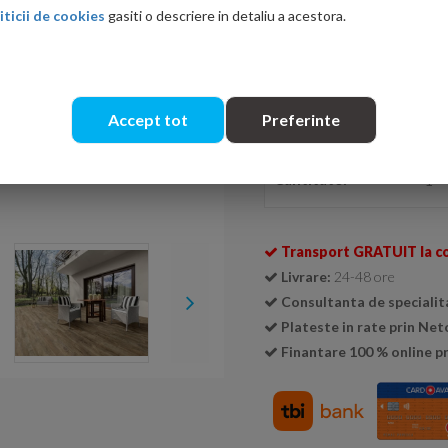
iticii de cookies
gasiti o descriere in detaliu a acestora.
Ati gasit in alta p
Accept tot
Preferinte
Se livreaza doar la cutie (
1 cu
Cantitate:
Transport GRATUIT la c
Livrare:
24-48 ore
Consultanta de specialit
Plateste in rate prin Ne
Finantare 100 % online pr