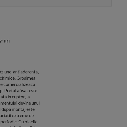
-uri
aziune, antiaderenta,
e chimice. Grosimea
se comercializeaza
. Pretul afisat este
ta in cuptor, la
tamentului devine unul
ul dupa montaj este
variatii extreme de
periodic. Cu placile