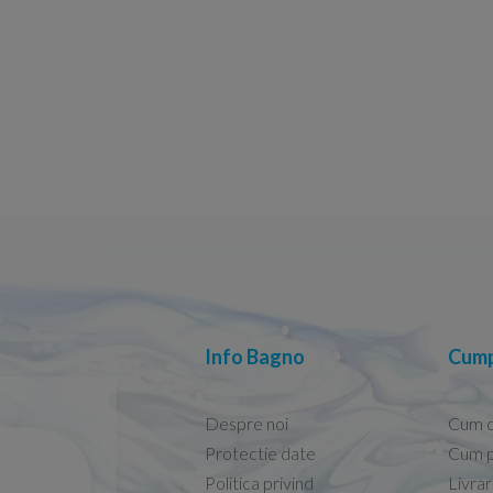
Info Bagno
Cump
Despre noi
Cum 
Protectie date
Cum p
Politica privind
Livra