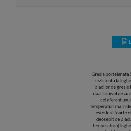
D
Gresia portelanata S
rezistenta la ingh
placilor de gresi
doar la nivel de cu
cel aferent unu
temperaturi mai ridic
estetic si foarte 
deosebit de placut
temperatura( inghet