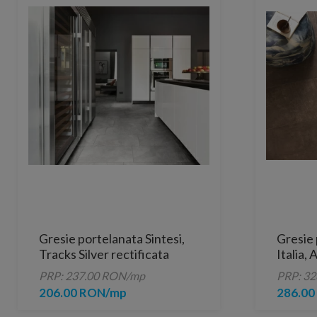
Gresie portelanata Sintesi,
Gresie 
Tracks Silver rectificata
Italia,
60x20 cm
Rectifi
PRP: 237.00 RON/mp
PRP: 3
80,2x8
206.00 RON/mp
286.0