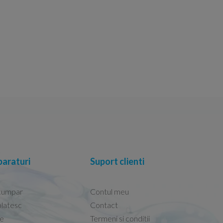
araturi
Suport clienti
cumpar
Contul meu
latesc
Contact
re
Termeni si conditii