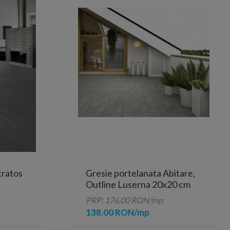
Stratos
Gresie portelanata Abitare,
Outline Luserna 20x20 cm
PRP: 176.00 RON/mp
138.00 RON/mp