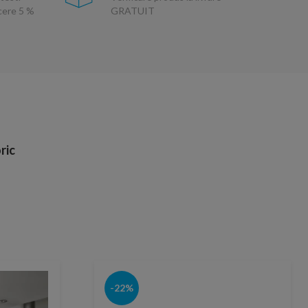
ucere 5 %
GRATUIT
ric
-22%