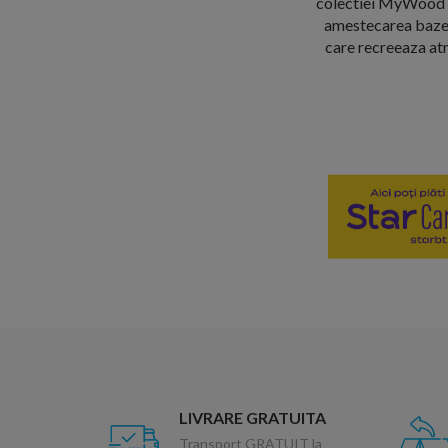
colectiei MyWood din
amestecarea bazelo
care recreeaza atm
LIVRARE GRATUITA
Transport GRATUIT la