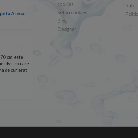
Conform descrierii!
cookies
Rate
Setari cookies
lapeta Arena
Nicolae -
Politi
13.02.2026
Blog
Designeri
70 cm, este
Foarte prompți, am cerut detalii despre produs care nu
ei dvs. cu care
primit imediat. După ce am plasat comanda, aceasta a 
rma de curierat
Mulțumesc!
Cristina Opre -
10.07.2026