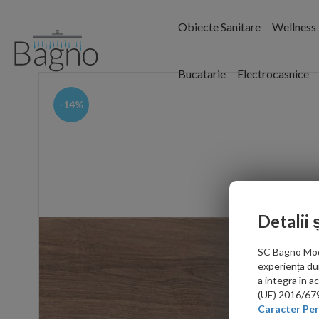
Obiecte Sanitare
Wellness
Bucatarie
Electrocasnice
-14%
Detalii 
SC Bagno Moder
experiența du
a integra în 
(UE) 2016/679 
Caracter Per