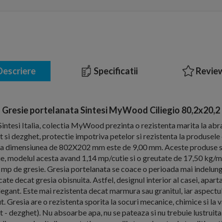
escriere
Specificatii
Review
Gresie portelanata Sintesi MyWood Ciliegio 80,2x20,2
intesi Italia, colectia MyWood prezinta o rezistenta marita la abr
et si dezghet, protectie impotriva petelor si rezistenta la produsel
e la dimensiunea de 802X202 mm este de 9,00 mm. Aceste produse 
tie, modelul acesta avand 1,14 mp/cutie si o greutate de 17,50 kg/mp
i mp de gresie. Gresia portelanata se coace o perioada mai indelunga
ate decat gresia obisnuita. Astfel, designul interior al casei, apar
elegant. Este mai rezistenta decat marmura sau granitul, iar aspect
. Gresia are o rezistenta sporita la socuri mecanice, chimice si la 
 - dezghet). Nu absoarbe apa, nu se pateaza si nu trebuie lustruita 