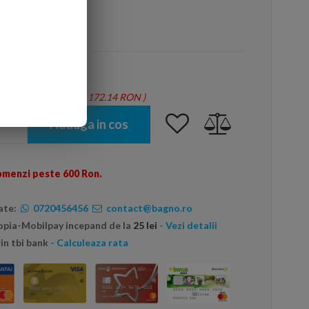
arte mai ieftin?
tie = 1.14 mp - Total: 172.14 RON
)
Adauga in cos
omenzi peste 600 Ron.
ate:
0720456456
contact@bagno.ro
topia-Mobilpay incepand de la
25 lei
- Vezi detalii
in tbi bank
- Calculeaza rata