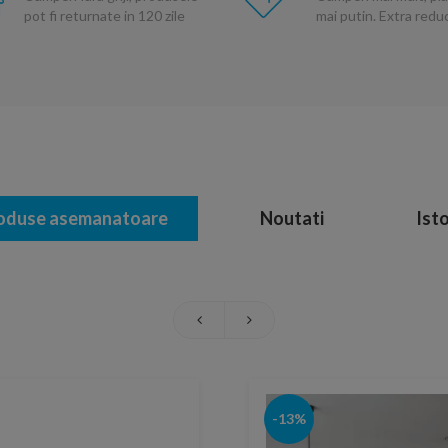
pot fi returnate in 120 zile
mai putin. Extra red
oduse asemanatoare
Noutati
Isto
-13%