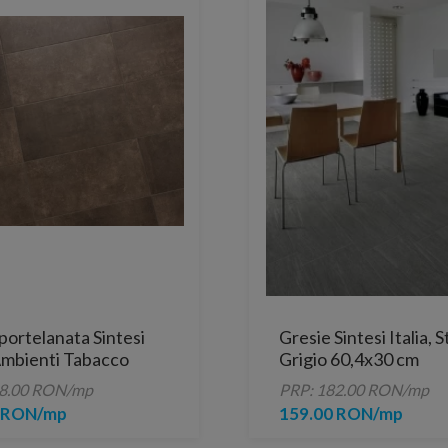
portelanata Sintesi
Gresie Sintesi Italia, 
 Ambienti Tabacco
Grigio 60,4x30 cm
cata lucioasa
28.00 RON/mp
PRP: 182.00 RON/mp
0,2 cm
0 RON/mp
159.00 RON/mp