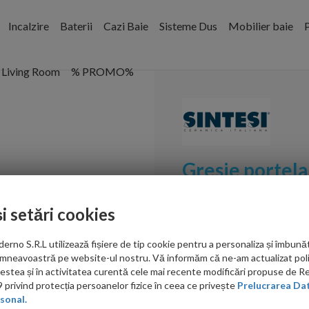
Incalzire
Baterii
Cazi Baie
Sisteme Dus
Mobilier baie
P
Living Room
% PROMO%
Gresie portel
Ciliegio 80,2x
și setări cookies
Cod:
GSMWC802202
no S.R.L utilizează fișiere de tip cookie pentru a personaliza și îmbunăt
PRP: 174.00 RON/mp
mneavoastră pe website-ul nostru. Vă informăm că ne-am actualizat poli
acestea și în activitatea curentă cele mai recente modificări propuse de 
151.00
privind protecția persoanelor fizice în ceea ce privește
Prelucrarea Dat
sonal.
RON/mp