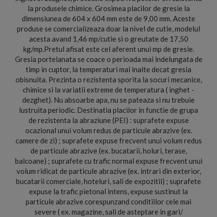
la produsele chimice. Grosimea placilor de gresie la
dimensiunea de 604 x 604 mm este de 9,00 mm. Aceste
produse se comercializeaza doar la nivel de cutie, modelul
acesta avand 1,46 mp/cutie si o greutate de 17,50
kg/mp.Pretul afisat este cel aferent unui mp de gresie.
Gresia portelanata se coace o perioada mai indelungata de
timp in cuptor, la temperaturi mai inalte decat gresia
obisnuita. Prezinta o rezistenta sporita la socuri mecanice,
chimice si la variatii extreme de temperatura ( inghet -
dezghet). Nu absoarbe apa, nu se pateaza si nu trebuie
lustruita periodic. Destinatia placilor in functie de grupa
de rezistenta la abraziune (PEI) : suprafete expuse
ocazional unui volum redus de particule abrazive (ex.
camere de zi) ; suprafete expuse frecvent unui volum redus
de particule abrazive (ex. bucatarii, holuri, terase,
balcoane) ; suprafete cu trafic normal expuse frecvent unui
volum ridicat de particule abrazive (ex. intrari din exterior,
bucatarii comerciale, hoteluri, sali de expozitii) ; suprafete
expuse la trafic pietonal intens, expuse sustinut la
particule abrazive corespunzand conditiilor cele mai
severe ( ex. magazine, sali de asteptare in gari/