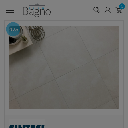
0
-13%