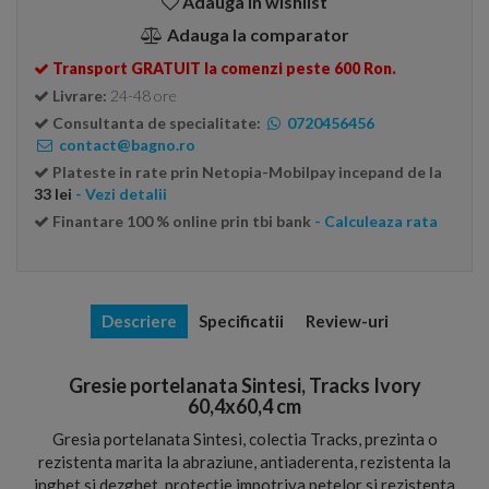
Adauga in wishlist
Adauga la comparator
Transport GRATUIT la comenzi peste 600 Ron.
Livrare:
24-48 ore
Consultanta de specialitate:
0720456456
contact@bagno.ro
Plateste in rate prin Netopia-Mobilpay incepand de la
33 lei
- Vezi detalii
Finantare 100 % online prin tbi bank
- Calculeaza rata
Descriere
Specificatii
Review-uri
Gresie portelanata Sintesi, Tracks Ivory
60,4x60,4 cm
Gresia portelanata Sintesi, colectia Tracks, prezinta o
rezistenta marita la abraziune, antiaderenta, rezistenta la
inghet si dezghet, protectie impotriva petelor si rezistenta