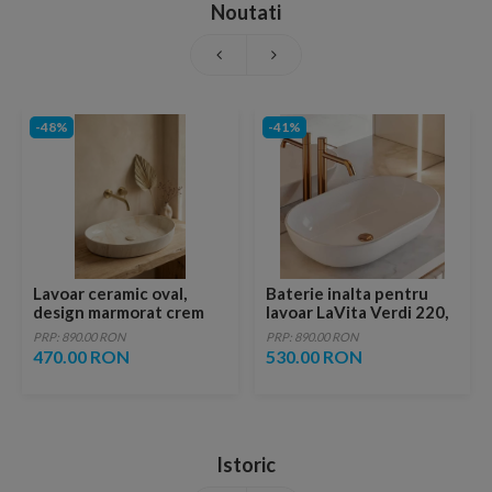
Noutati
-48%
-41%
Lavoar ceramic oval,
Baterie inalta pentru
design marmorat crem
lavoar LaVita Verdi 220,
lucios cu vene aurii,
fara ventil, brushed
PRP: 890.00 RON
PRP: 890.00 RON
ventil inclus
copper
470.00 RON
530.00 RON
Istoric