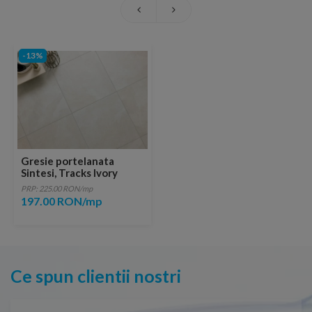
-13%
Gresie portelanata
Sintesi, Tracks Ivory
60,4x60,4 cm
PRP: 225.00 RON/mp
197.00 RON/mp
Ce spun clientii nostri