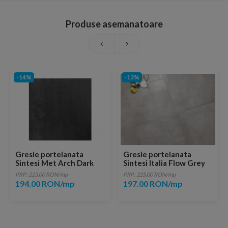
Produse asemanatoare
-14%
-13%
Gresie portelanata
Gresie portelanata
Sintesi Met Arch Dark
Sintesi Italia Flow Grey
Rectificata 60x60
60,4x60,4 cm
PRP: 223.00 RON/mp
PRP: 225.00 RON/mp
194.00 RON/mp
197.00 RON/mp