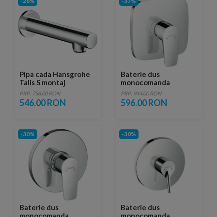
-28%
-37%
Pipa cada Hansgrohe
Baterie dus
Talis S montaj
monocomanda
incastrat, h17,5cm
Hansgrohe Talis E
PRP: 758.00 RON
PRP: 944.00 RON
montaj incastrat
546.00 RON
596.00 RON
-30%
-30%
Baterie dus
Baterie dus
monocomanda
monocomanda