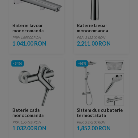
Baterie lavoar
Baterie lavoar
monocomanda
monocomanda
Hansgrohe Talis E cu
Hansgrohe Talis S 140
PRP: 1,655.00 RON
PRP: 3,132.00 RON
montaj incastrat si
cu ventil pop-up
1,041.00 RON
2,211.00 RON
pipa 225 mm
-34%
-46%
Baterie cada
Sistem dus cu baterie
monocomanda
termostatata
Hansgrohe Talis S
Hansghohe Crometta
PRP: 1,557.00 RON
PRP: 3,372.00 RON
proiectie 18 cm
E240
1,032.00 RON
1,852.00 RON