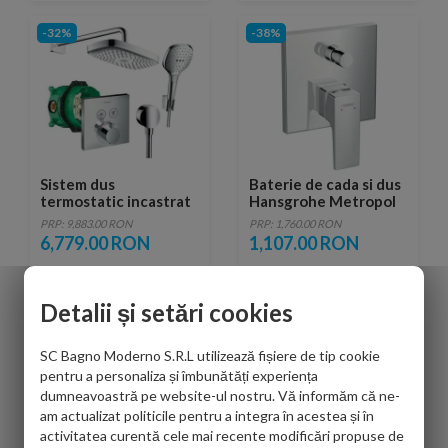
-32%
-38%
Sistem dus
Baterie de cada si dus
termostatic incastrat
Hansgrohe Metropol
Hansgrohe Design
montaj incastrat
PRP: 9,883.00 RON
PRP: 1,760.00 RON
Raindance Select
6,779.00 RON
1,107.00 RON
E300
Detalii și setări cookies
-38%
-30%
SC Bagno Moderno S.R.L utilizează fișiere de tip cookie
pentru a personaliza și îmbunătăți experiența
dumneavoastră pe website-ul nostru. Vă informăm că ne-
am actualizat politicile pentru a integra în acestea și în
activitatea curentă cele mai recente modificări propuse de