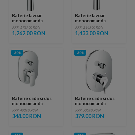
Baterie lavoar
Baterie lavoar
monocomanda
monocomanda
Hansgrohe Talis S 190
Hansgrohe Talis
PRP: 1,787.00 RON
PRP: 2,143.00 RON
cu ventil pop-up,
Select S 190 cu ventil
1,262.00 RON
1,433.00 RON
pentru lavoar tip bol
pop-up
-30%
-30%
Baterie cada si dus
Baterie cada si dus
monocomanda
monocomanda
Hansgrohe Talis E
Hansgrohe Talis S h 20
PRP: 493.00 RON
PRP: 535.00 RON
h20cm, montaj
cm cu montaj incastrat
348.00 RON
379.00 RON
incastrat