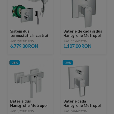
Sistem dus
Baterie de cada si dus
termostatic incastrat
Hansgrohe Metropol
Hansgrohe Design
montaj incastrat
PRP: 9,883.00 RON
PRP: 1,760.00 RON
Raindance Select
6,779.00 RON
1,107.00 RON
E300
-38%
-30%
Baterie dus
Baterie cada
Hansgrohe Metropol
Hansgrohe Metropol
143 x 219 mm
cu levier decupat,
PRP: 1,760.00 RON
PRP: 1,824.00 RON