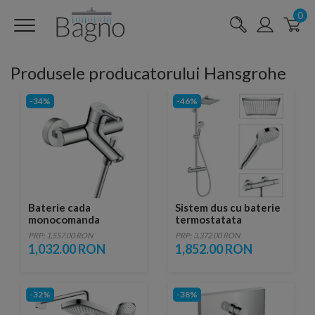
0
Produsele producatorului Hansgrohe
-34%
-46%
Baterie cada
Sistem dus cu baterie
monocomanda
termostatata
Hansgrohe Talis S
Hansghohe Crometta
PRP: 1,557.00 RON
PRP: 3,372.00 RON
proiectie 18 cm
E240
1,032.00 RON
1,852.00 RON
-32%
-38%