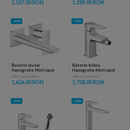
necesita corp
1,107.00 RON
1,289.00 RON
incastrat
-40%
-39%
Baterie lavoar
Baterie bideu
Hansgrohe Metropol
Hansgrohe Metropol
de perete, pipa
cu ventil push-open
PRP: 2,681.00 RON
PRP: 2,765.00 RON
225mm, necesita corp
1,626.00 RON
1,708.00 RON
incastrat
-30%
-30%