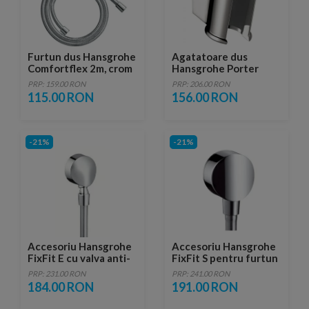
Furtun dus Hansgrohe
Agatatoare dus
Comfortflex 2m, crom
Hansgrohe Porter
PRP: 159.00 RON
PRP: 206.00 RON
115.00 RON
156.00 RON
-21%
-21%
Accesoriu Hansgrohe
Accesoriu Hansgrohe
FixFit E cu valva anti-
FixFit S pentru furtun
retur si articulatie
dus
PRP: 231.00 RON
PRP: 241.00 RON
pentru furtun, crom
184.00 RON
191.00 RON