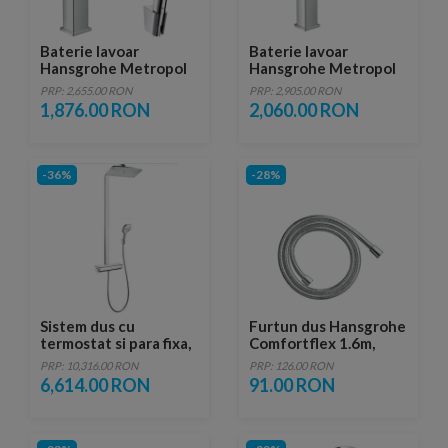
Baterie lavoar
Baterie lavoar
Hansgrohe Metropol
Hansgrohe Metropol
cu dus tip bideu
260, ventil push-open,
PRP: 2,655.00 RON
PRP: 2,905.00 RON
pentru igiena intima,
pentru lavoar tip bol
1,876.00 RON
2,060.00 RON
fara ventil
-36%
-28%
Sistem dus cu
Furtun dus Hansgrohe
termostat si para fixa,
Comfortflex 1.6m,
cromat Hansgrohe
crom
PRP: 10,316.00 RON
PRP: 126.00 RON
Raindance Select E
6,614.00 RON
91.00 RON
360