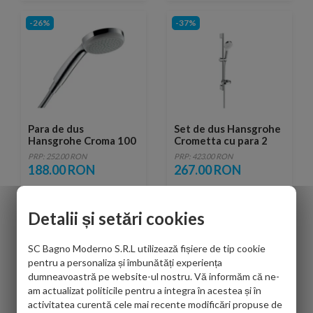
-26%
-37%
Para de dus
Set de dus Hansgrohe
Hansgrohe Croma 100
Crometta cu para 2
1jet EcoSmart chrome
jeturi, bara, furtun si
PRP: 252.00 RON
PRP: 423.00 RON
savoniera
188.00 RON
267.00 RON
Detalii și setări cookies
-22%
-22%
SC Bagno Moderno S.R.L utilizează fișiere de tip cookie
pentru a personaliza și îmbunătăți experiența
dumneavoastră pe website-ul nostru. Vă informăm că ne-
am actualizat politicile pentru a integra în acestea și în
activitatea curentă cele mai recente modificări propuse de