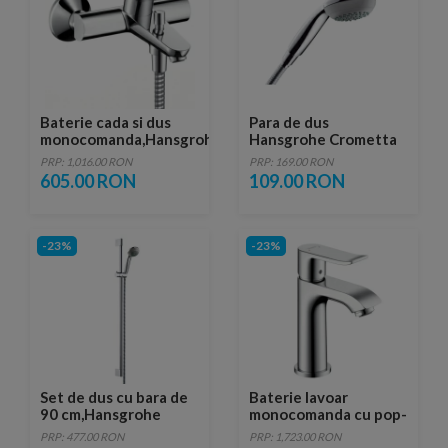
Baterie cada si dus
Para de dus
monocomanda,Hansgrohe
Hansgrohe Crometta
Focus
95 Vario
PRP: 1,016.00 RON
PRP: 169.00 RON
605.00 RON
109.00 RON
-23%
-23%
Set de dus cu bara de
Baterie lavoar
90 cm,Hansgrohe
monocomanda cu pop-
Crometta 85 Vario
up,Hansgrohe Metris
PRP: 477.00 RON
PRP: 1,723.00 RON