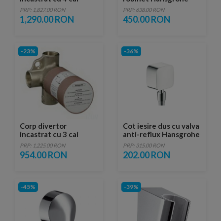
Hansgrohe
PRP: 1,827.00 RON
PRP: 638.00 RON
1,290.00 RON
450.00 RON
-23%
-36%
Corp divertor
Cot iesire dus cu valva
incastrat cu 3 cai
anti-reflux Hansgrohe
Hansgrohe
Fixfit
PRP: 1,225.00 RON
PRP: 315.00 RON
954.00 RON
202.00 RON
-45%
-39%