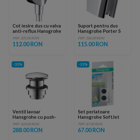
Cot iesire dus cu valva
Suport pentru dus
anti-reflux Hansgrohe
Hansgrohe Porter S
Fixfit E
PRP: 201.00 RON
PRP: 186.00 RON
112.00 RON
115.00 RON
-33%
-23%
Ventil lavoar
Set perlatoare
Hansgrohe cu push-
Hansgrohe SoftJet
open pentru lavoar cu
M24x1
PRP: 424.00 RON
PRP: 87.00 RON
preaplin
288.00 RON
67.00 RON