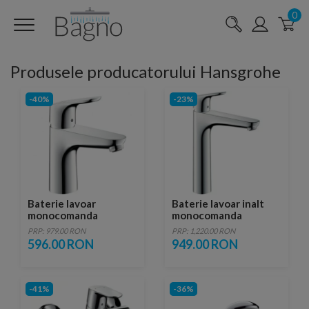
0
Produsele producatorului Hansgrohe
-40%
-23%
Baterie lavoar
Baterie lavoar inalt
monocomanda
monocomanda
Hansgrohe Focus 100
Hansgrohe Focus 190
PRP: 979.00 RON
PRP: 1,220.00 RON
596.00 RON
949.00 RON
-41%
-36%