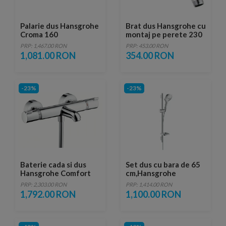
Palarie dus Hansgrohe
Brat dus Hansgrohe cu
Croma 160
montaj pe perete 230
mm
PRP: 1,467.00 RON
PRP: 453.00 RON
1,081.00 RON
354.00 RON
-23%
-23%
Baterie cada si dus
Set dus cu bara de 65
Hansgrohe Comfort
cm,Hansgrohe
cu dubla comanda
Raindance Select
PRP: 2,303.00 RON
PRP: 1,414.00 RON
termostatata
E120,Unica'S Puro
1,792.00 RON
1,100.00 RON