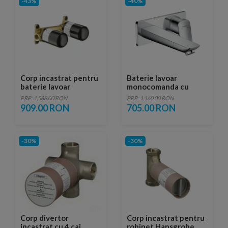
-43%
-40%
Corp incastrat pentru
Baterie lavoar
baterie lavoar
monocomanda cu
Hansgrohe
montaj pe
PRP: 1,588.00 RON
PRP: 1,160.00 RON
perete,Hansgrohe
909.00 RON
705.00 RON
Logis
-30%
-30%
Corp divertor
Corp incastrat pentru
incastrat cu 4 cai
robinet Hansgrohe