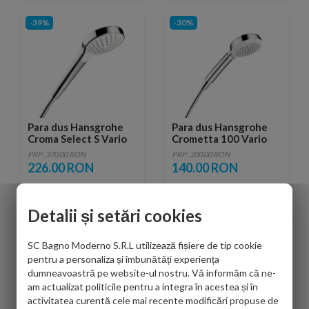
-39%
-30%
Para dus Hansgrohe
Para dus Hansgrohe
Croma Select S Vario
Crometta 100 Vario
alb/crom
alb/crom
PRP: 370.00 RON
PRP: 200.00 RON
226.00 RON
140.00 RON
Detalii și setări cookies
-23%
-39%
SC Bagno Moderno S.R.L utilizează fișiere de tip cookie
pentru a personaliza și îmbunătăți experiența
dumneavoastră pe website-ul nostru. Vă informăm că ne-
am actualizat politicile pentru a integra în acestea și în
activitatea curentă cele mai recente modificări propuse de