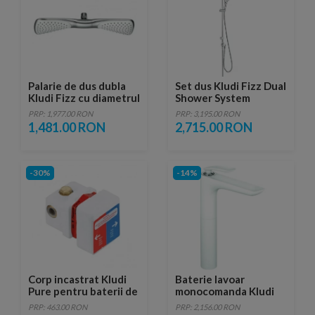
Palarie de dus dubla
Set dus Kludi Fizz Dual
Kludi Fizz cu diametrul
Shower System
de 340
PRP: 1,977.00 RON
PRP: 3,195.00 RON
1,481.00 RON
2,715.00 RON
-30%
-14%
Corp incastrat Kludi
Baterie lavoar
Pure pentru baterii de
monocomanda Kludi
dus
Balance White inalta
PRP: 463.00 RON
PRP: 2,156.00 RON