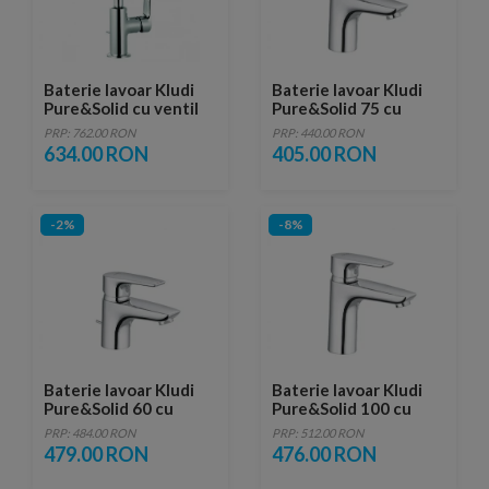
Baterie lavoar Kludi
Baterie lavoar Kludi
Pure&Solid cu ventil
Pure&Solid 75 cu
metalic pop-up
monocomanda
PRP: 762.00 RON
PRP: 440.00 RON
634.00 RON
405.00 RON
-2%
-8%
Baterie lavoar Kludi
Baterie lavoar Kludi
Pure&Solid 60 cu
Pure&Solid 100 cu
ventil metalic pop-up
monocomanda
PRP: 484.00 RON
PRP: 512.00 RON
479.00 RON
476.00 RON