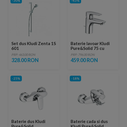
-30%
-43%
Set dus Kludi Zenta 1S
Baterie lavoar Kludi
601
Pure&Solid 75 cu
ventil metalic pop-up
PRP: 463.00 RON
PRP: 796.00 RON
328.00 RON
459.00 RON
-25%
-18%
Baterie dus Kludi
Baterie cada si dus
Pure&Solid
Kludi Pure&Solid