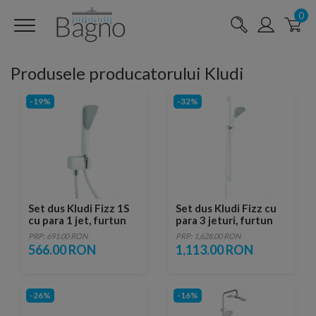
0
Produsele producatorului Kludi
-19%
-32%
Set dus Kludi Fizz 1S
Set dus Kludi Fizz cu
cu para 1 jet, furtun
para 3 jeturi, furtun
1250 mm si agatatoare
1600 mm si bara 900
PRP: 691.00 RON
PRP: 1,628.00 RON
FixFit alb
mm alb
566.00 RON
1,113.00 RON
-26%
-16%