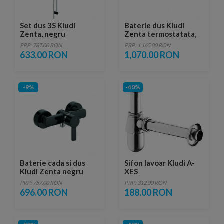
Set dus 3S Kludi
Baterie dus Kludi
Zenta, negru
Zenta termostatata,
culoare negru
PRP: 787.00 RON
PRP: 1,165.00 RON
633.00 RON
1,070.00 RON
-9%
-40%
Baterie cada si dus
Sifon lavoar Kludi A-
Kludi Zenta negru
XES
PRP: 757.00 RON
PRP: 312.00 RON
696.00 RON
188.00 RON