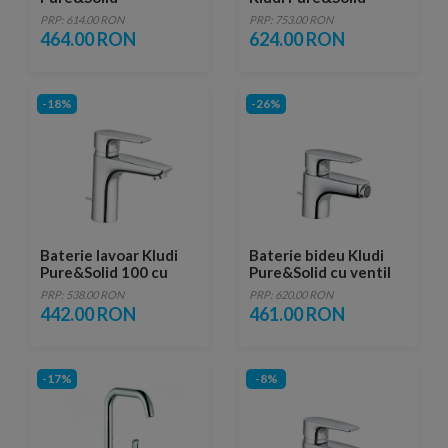
PRP: 614.00 RON
PRP: 753.00 RON
464.00 RON
624.00 RON
-18%
-26%
Baterie lavoar Kludi
Baterie bideu Kludi
Pure&Solid 100 cu
Pure&Solid cu ventil
ventil metalic pop-up
metalic pop-up
PRP: 538.00 RON
PRP: 620.00 RON
442.00 RON
461.00 RON
-17%
-8%