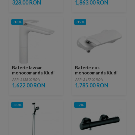
H27 cm
328.00 RON
1,863.00 RON
-13%
-19%
Baterie lavoar
Baterie dus
monocomanda Kludi
monocomanda Kludi
Balance White inalta
Balance White
PRP: 1,858.00 RON
PRP: 2,177.00 RON
H21 cm
1,622.00 RON
1,785.00 RON
-20%
-9%