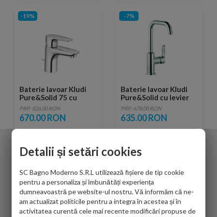
-19%
-7%
Baterie lavoar Kludi
Baterie lavoar Kludi
Pure&Solid 75 cu
Pure&Solid cu levier
ventil metalic pop-up
lateral
PRP: 826.00 RON
PRP: 678.00 RON
si presiune scazuta
670.00 RON
635.00 RON
Detalii și setări cookies
-17%
-18%
SC Bagno Moderno S.R.L utilizează fișiere de tip cookie
pentru a personaliza și îmbunătăți experiența
dumneavoastră pe website-ul nostru. Vă informăm că ne-
am actualizat politicile pentru a integra în acestea și în
activitatea curentă cele mai recente modificări propuse de