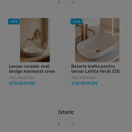
-48%
-41%
Lavoar ceramic oval,
Baterie inalta pentru
design marmorat crem
lavoar LaVita Verdi 220,
lucios cu vene aurii,
fara ventil, brushed
PRP: 890.00 RON
PRP: 890.00 RON
ventil inclus
copper
470.00 RON
530.00 RON
Istoric