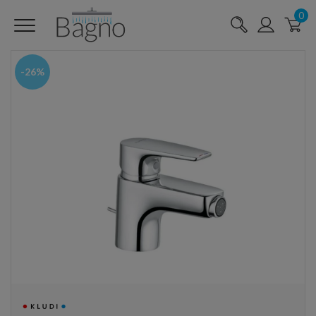
0
-26%