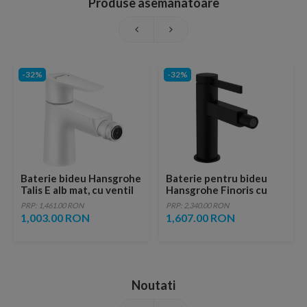
Produse asemanatoare
-32%
-32%
Baterie bideu Hansgrohe
Baterie pentru bideu
Talis E alb mat, cu ventil
Hansgrohe Finoris cu
pop-up
ventil Pop-Up negru mat
PRP: 1,461.00 RON
PRP: 2,340.00 RON
1,003.00 RON
1,607.00 RON
Noutati