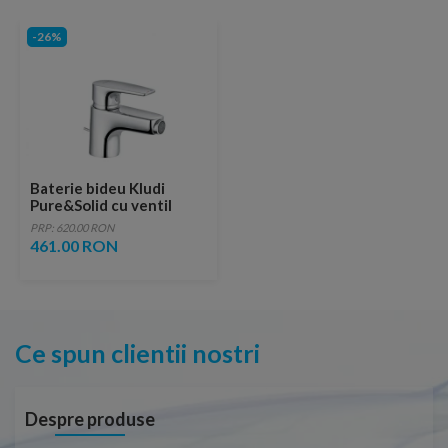
-26%
Baterie bideu Kludi
Pure&Solid cu ventil
metalic pop-up
PRP: 620.00 RON
461.00 RON
Ce spun clientii nostri
Despre produse