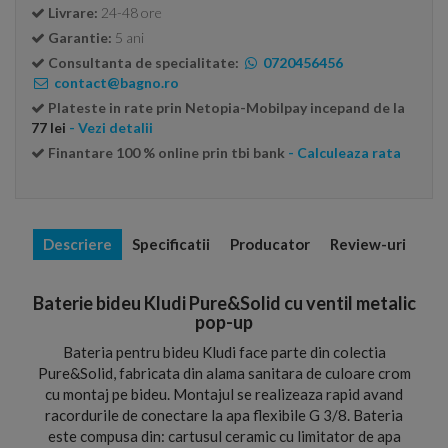
Livrare:
24-48 ore
Garantie:
5 ani
Consultanta de specialitate:
0720456456
contact@bagno.ro
Plateste in rate prin Netopia-Mobilpay incepand de la
77 lei
- Vezi detalii
Finantare 100 % online prin tbi bank
- Calculeaza rata
Descriere
Specificatii
Producator
Review-uri
Baterie bideu Kludi Pure&Solid cu ventil metalic
pop-up
Bateria pentru bideu Kludi face parte din colectia
Pure&Solid, fabricata din alama sanitara de culoare crom
cu montaj pe bideu. Montajul se realizeaza rapid avand
racordurile de conectare la apa flexibile G 3/8. Bateria
este compusa din: cartusul ceramic cu limitator de apa