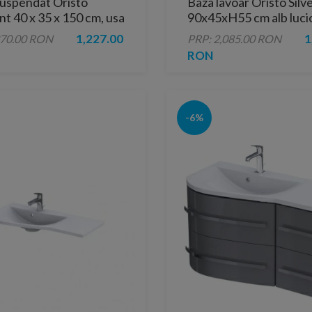
uspendat Oristo
Baza lavoar Oristo Silv
t 40 x 35 x 150 cm, usa
90x45xH55 cm alb luci
bila
1,227.00
1
370.00 RON
PRP: 2,085.00 RON
RON
-6%