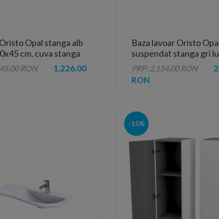
Oristo Opal stanga alb
Baza lavoar Oristo Opa
90x45 cm, cuva stanga
suspendat stanga gri lu
90x45xH50 cm
1,226.00
2
345.00 RON
PRP: 2,154.00 RON
RON
-15%