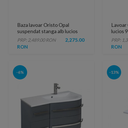
Baza lavoar Oristo Opal
Lavoar 
suspendat stanga alb lucios
lucios 
90x45xH50 cm
2,275.00
PRP: 2,489.00 RON
PRP: 1,
RON
RON
-6%
-13%