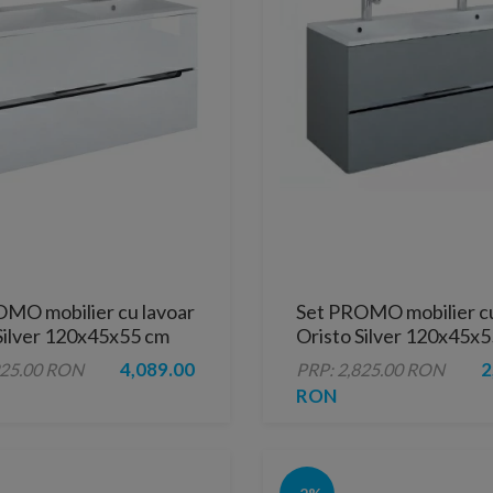
MO mobilier cu lavoar
Set PROMO mobilier cu
Silver 120x45x55 cm
Oristo Silver 120x45x5
os
4,089.00
2
925.00 RON
PRP: 2,825.00 RON
RON