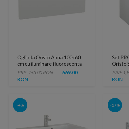
Oglinda Oristo Anna 100x60
Set PRO
cm cu iluminare fluorescenta
Oristo 
lucios
669.00
PRP: 753.00 RON
PRP: 1,
RON
RON
-4%
-17%