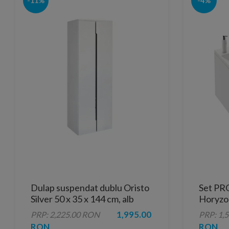
-11%
-4%
Dulap suspendat dublu Oristo
Set PR
Silver 50 x 35 x 144 cm, alb
Horyzo
lucios
lavoar 
1,995.00
PRP: 2,225.00 RON
PRP: 1,
RON
RON