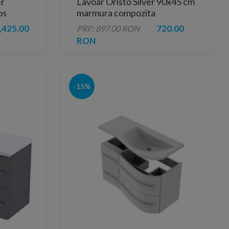
er
Lavoar Oristo Silver 90x45 cm
os
marmura compozita
,425.00
720.00
PRP: 897.00 RON
RON
-15%