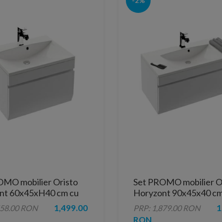
-2%
OMO mobilier Oristo
Set PROMO mobilier O
nt 60x45xH40 cm cu
Horyzont 90x45x40 cm
Amelia
lavoar Amelia
1,499.00
1
558.00 RON
PRP: 1,879.00 RON
RON