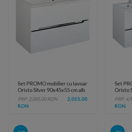
Set PROMO mobilier cu lavoar
Set PRO
Oristo Silver 90x45x55 cm alb
Oristo 
lucios
alb luci
2,015.00
PRP: 2,085.00 RON
PRP: 4,
RON
RON