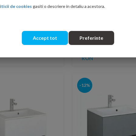
iticii de cookies
gasiti o descriere in detaliu a acestora.
suspendat Oristo Wave
Set PROMO mobilier O
Accept tot
Preferinte
x170 cm culoare gri
Anna 100x40x55 cm cu
Annabelle
1,793.00
2
987.00 RON
PRP: 2,508.00 RON
RON
-12%