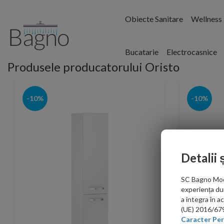
Obiecte Sanitare
Wellness
Bucatarie
Electrocasnice
Produsele producatorului Oristo
-10%
-10%
Detalii 
SC Bagno Moder
experiența du
a integra în 
(UE) 2016/679 
Caracter Per