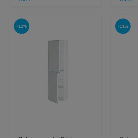
-12%
-11%