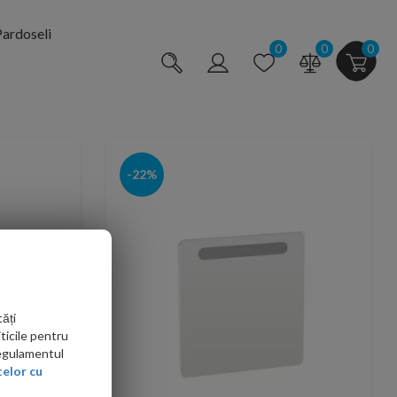
ardoseli
0
0
0
-22%
ăți
ticile pentru
Regulamentul
elor cu