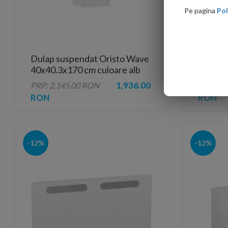
Pe pagina
Pol
Dulap suspendat Oristo Wave
Dulap 
40x40.3x170 cm culoare alb
40x40.3
lucios
mat
1,936.00
PRP: 2,145.00 RON
PRP: 1,
RON
RON
-12%
-12%