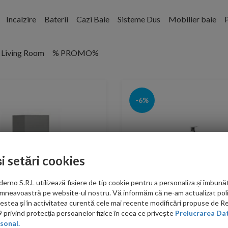
Incalzire
Baterii
Cazi Baie
Sisteme Dus
Mobilier baie
P
Living Room
% PROMO%
-6%
și setări cookies
no S.R.L utilizează fișiere de tip cookie pentru a personaliza și îmbunăt
mneavoastră pe website-ul nostru. Vă informăm că ne-am actualizat poli
acestea și în activitatea curentă cele mai recente modificări propuse de 
privind protecția persoanelor fizice în ceea ce privește
Prelucrarea Dat
sonal.