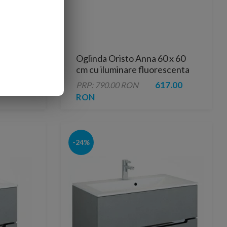
risto
Oglinda Oristo Anna 60 x 60
 lavoar
cm cu iluminare fluorescenta
,365.00
617.00
PRP: 790.00 RON
RON
-24%