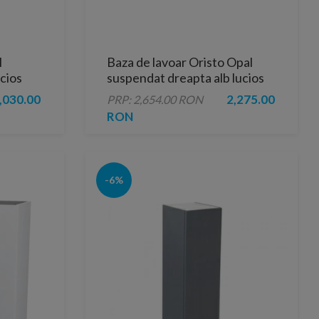
l
Baza de lavoar Oristo Opal
cios
suspendat dreapta alb lucios
90x45xH50 cm
,030.00
2,275.00
PRP: 2,654.00 RON
RON
-6%