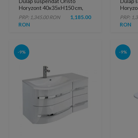
Dulap suspendat Oristo
Dulap s
Horyzont 40x35xH150 cm,
Horyzon
deschidere stanga
reversi
1,185.00
PRP: 1,345.00 RON
PRP: 1,
RON
RON
-9%
-9%