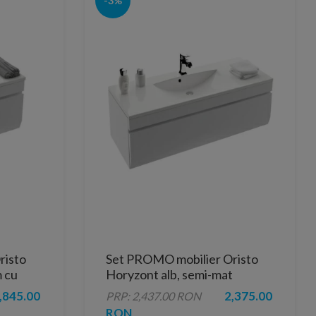
-3%
risto
Set PROMO mobilier Oristo
 cu
Horyzont alb, semi-mat
120x46x40 cm cu lavoar
,845.00
2,375.00
PRP: 2,437.00 RON
Amelia
RON