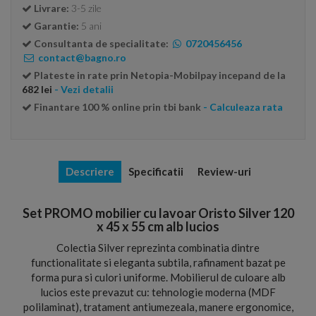
Livrare:
3-5 zile
Garantie:
5 ani
Consultanta de specialitate:
0720456456
contact@bagno.ro
Plateste in rate prin Netopia-Mobilpay incepand de la
682 lei
- Vezi detalii
Finantare 100 % online prin tbi bank
- Calculeaza rata
Descriere
Specificatii
Review-uri
Set PROMO mobilier cu lavoar Oristo Silver 120
x 45 x 55 cm alb lucios
Colectia Silver reprezinta combinatia dintre
functionalitate si eleganta subtila, rafinament bazat pe
forma pura si culori uniforme. Mobilierul de culoare alb
lucios este prevazut cu: tehnologie moderna (MDF
polilaminat), tratament antiumezeala, manere ergonomice,