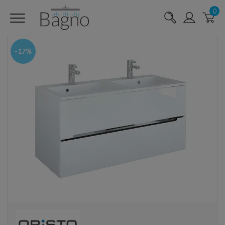
0
-17%