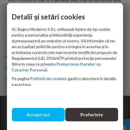
de personalul firmei dvs. cu care am colaborat in obtinerea
ace
infiormatiilor solicitate cat si de firma de curierat care a
Detalii și setări cookies
Cri
adus coletul in siguranta.Numai bine, va doresc!
SC Bagno Moderno S.R.L utilizează fișiere de tip cookie
Sofrone Viviana -
28.07.2026
pentru a personaliza și îmbunătăți experiența
dumneavoastră pe website-ul nostru. Vă informăm că ne-
am actualizat politicile pentru a integra în acestea și în
activitatea curentă cele mai recente modificări propuse de
Info Bagno
Regulamentul (UE) 2016/679 privind protecția persoanelor
fizice în ceea ce privește
Prelucrarea Datelor cu
Cumparaturi
Caracter Personal.
Pe pagina
Politicii de cookies
gasiti o descriere in detaliu
Suport clienti
a acestora.
Copyright © 2026 Bagno.ro All right reserved. Powered by
Expert Online
Accept tot
Preferinte