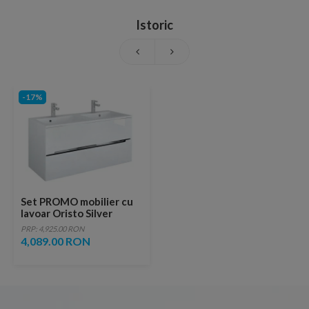
Istoric
-17%
Set PROMO mobilier cu
lavoar Oristo Silver
120x45x55 cm alb lucios
PRP: 4,925.00 RON
4,089.00 RON