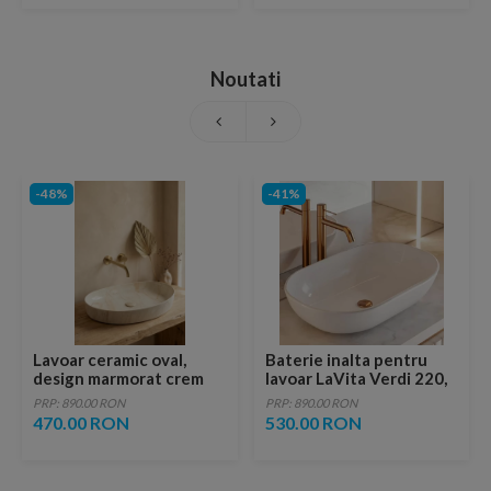
Noutati
-48%
-41%
Lavoar ceramic oval,
Baterie inalta pentru
design marmorat crem
lavoar LaVita Verdi 220,
lucios cu vene aurii,
fara ventil, brushed
PRP: 890.00 RON
PRP: 890.00 RON
ventil inclus
copper
470.00 RON
530.00 RON