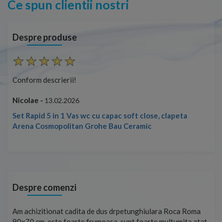
Ce spun clientii nostri
Despre produse
Conform descrierii!
Con
Nicolae -
Nic
13.02.2026
Set Rapid 5 in 1 Vas wc cu capac soft close, clapeta
Arena Cosmopolitan Grohe Bau Ceramic
Despre comenzi
t
Am achizitionat cadita de dus drpetunghiulara Roca Roma
Foa
90x70 cm, este foarte frumoasa, sunt foarte multumita atat
pe 