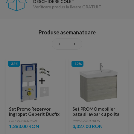
DESCHIDERE COLET
Verificare produs la livrare GRATUIT
Produse asemanatoare
-32%
-12%
Set Promo Rezervor
Set PROMO mobilier
ingropat Geberit Duofix
baza si lavoar cu polita
Sigma pachet cu set
stanga Roca Ona Unik 2
PRP: 2,023.00 RON
PRP: 3,773.00 RON
fixare si set izolare
sertare 80x46 cm stejar
1,383.00 RON
3,327.00 RON
fonica
deschis