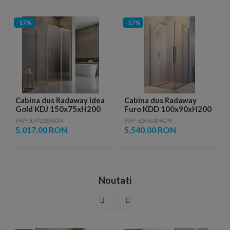
-17%
-17%
Cabina dus Radaway Idea
Cabina dus Radaway
Gold KDJ 150x75xH200
Furo KDD 100x90xH200
cm, usa dreapta
cm, crom
PRP: 5,973.00 RON
PRP: 6,596.00 RON
5,017.00 RON
5,540.00 RON
Noutati