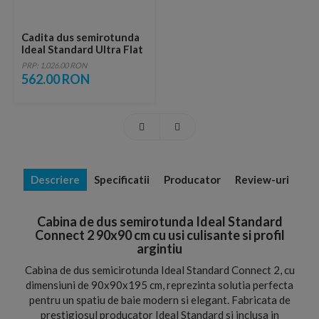
Cadita dus semirotunda
Ideal Standard Ultra Flat
90x90 cm alb
PRP: 1,026.00 RON
562.00 RON
Descriere
Specificatii
Producator
Review-uri
Cabina de dus semirotunda Ideal Standard
Connect 2 90x90 cm cu usi culisante si profil
argintiu
Cabina de dus semicirotunda Ideal Standard Connect 2, cu
dimensiuni de 90x90x195 cm, reprezinta solutia perfecta
pentru un spatiu de baie modern si elegant. Fabricata de
prestigiosul producator Ideal Standard si inclusa in