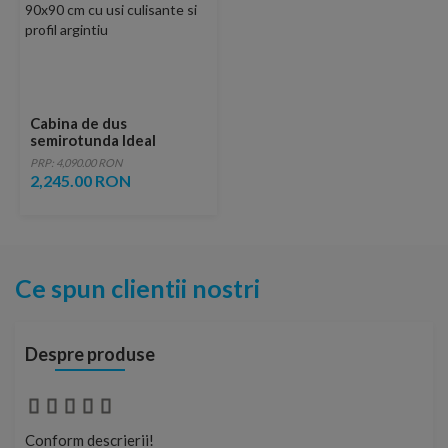
Cabina de dus
semirotunda Ideal
Standard Connect 2
PRP: 4,090.00 RON
90x90 cm cu usi
2,245.00 RON
culisante si profil
argintiu
Ce spun clientii nostri
Despre produse
Conform descrierii!