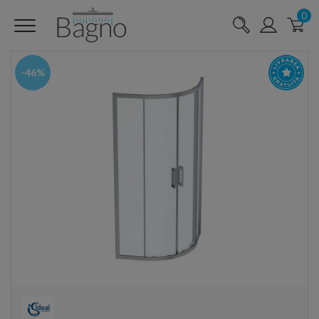
0
-46%