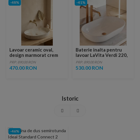
-48%
-41%
Lavoar ceramic oval,
Baterie inalta pentru
design marmorat crem
lavoar LaVita Verdi 220,
lucios cu vene aurii,
fara ventil, brushed
PRP: 890.00 RON
PRP: 890.00 RON
ventil inclus
copper
470.00 RON
530.00 RON
Istoric
-46%