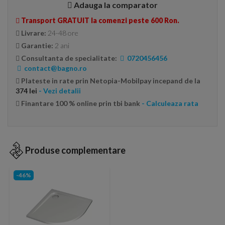
Adauga la comparator
Transport GRATUIT la comenzi peste 600 Ron.
Livrare:
24-48 ore
Garantie:
2 ani
Consultanta de specialitate:
0720456456
contact@bagno.ro
Plateste in rate prin Netopia-Mobilpay incepand de la
374 lei
- Vezi detalii
Finantare 100 % online prin tbi bank
- Calculeaza rata
Produse complementare
-46%