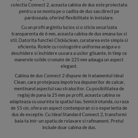
colectia Connect 2, aceasta cabina de dus este proiectata
pentru a se monta pe o cadita de dus sau direct pe
pardoseala, oferind flexibilitate in instalare.
Cu un profil argintiu lucios si o sticla securizata
transparenta de 6 mm, aceasta cabina de dus emana lux si
stil. Datorita functiei Click&clean, curatarea este simpla si
eficienta. Rolele cu rostogolire uniforma asigura o
deschidere si inchidere usoara a usilor glisante, in timp ce
manerele solide cromate de 225 mm adauga un aspect
elegant.
Cabina de dus Connect 2 dispune de tratamentul Ideal
Clean, care protejeaza impotriva depunerilor de calcar,
mentinand aspectul sau stralucitor. Cu posibilitatea de
reglaj de pana la 25 mm pe profil, aceasta cabina se
adapteaza cu usurinta la spatiul tau. Semicirotunda, cu raza
de 55 cm, ofera un aspect contemporan si o experienta de
dus de exceptie. Cu Ideal Standard Connect 2, transformi
baia ta intr-un spatiu de relaxare si rafinament. Pretul
include doar cabina de dus.