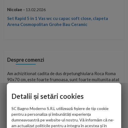
Nicolae -
13.02.2026
ac soft close, clapeta
au Ceramic
Despre comenzi
hizitionat cadita de dus drpetunghiulara Roca Roma
Foarte prompț
 cm, este foarte frumoasa, sunt foarte multumita atat
pe site și le
rsonalul firmei dvs. cu care am colaborat in obtinerea
aceasta a aj
rmatiilor solicitate cat si de firma de curierat care a
Detalii și setări cookies
Cristina Opr
coletul in siguranta.Numai bine, va doresc!
SC Bagno Moderno S.R.L utilizează fișiere de tip cookie
one Viviana -
28.07.2026
pentru a personaliza și îmbunătăți experiența
dumneavoastră pe website-ul nostru. Vă informăm că ne-
am actualizat politicile pentru a integra în acestea și în