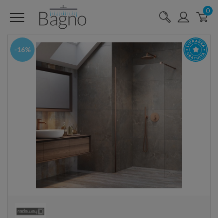
0
-16%