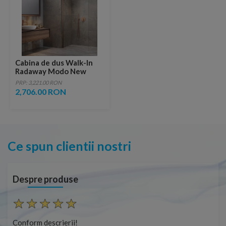
Cabina de dus Walk-In
Radaway Modo New
Brushed Copper II
PRP: 3,221.00 RON
125x200 cm profil cupru
2,706.00 RON
periat
Ce spun clientii nostri
Despre produse
Conform descrierii!
Cap