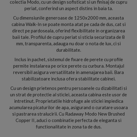
colectia Modo, cu un design sofisticat si un finisaj de cupru
periat, conferind un aspect distins in baia ta.
Cu dimensiunile generoase de 1250x2000 mm, aceasta
cabina Walk-In se poate monta atat pe cada de dus, cat si
direct pe pardoseala, oferind flexibilitate in organizarea
baii tale. Profilul de cupru periat si sticla securizata de 8
mm, transparenta, adauga nu doar o nota de lux, ci si
durabilitate.
Inclus in pachet, sistemul de fixare de perete cu profile
permite instalarea pe orice perete cu curbura. Montajul
reversibil asigura versatilitate in amenajarea baii. Bara
stabilizatoare inclusa ofera stabilitate cabinei.
Cu un design prietenos pentru persoanele cu dizabilitati si
un strat de protectie al sticlei, aceasta cabina este usor de
intretinut. Proprietatile hidrofuge ale sticlei impiedica
acumularea picaturilor de apa, asigurand o curatare usoara
si pastrarea stralucirii. Cu Radaway Modo New Brushed
Copper II, aduci o combinatie perfecta de eleganta si
functionalitate in zona ta de dus.