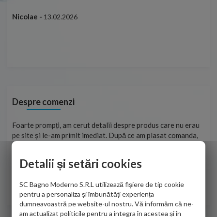
ușo
Nicolae -
13.02.2026
Mar
Cap
Despre comenzi
ma
Foarte prompți, am cerut detalii despre produs care nu erau
Sun
tat
pe site și le-am primit imediat. După ce am plasat comanda,
per
ea
aceasta a ajuns foarte repede. Mulțumesc!
Raz
Detalii și setări cookies
Cristina Opre -
10.07.2026
SC Bagno Moderno S.R.L utilizează fișiere de tip cookie
pentru a personaliza și îmbunătăți experiența
dumneavoastră pe website-ul nostru. Vă informăm că ne-
am actualizat politicile pentru a integra în acestea și în