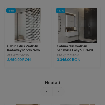
-16%
-17%
Cabina dus Walk-In
Cabina dus walk-in
Radaway Modo New
Sanswiss Easy STR4PX
Black I Frame, 130 x
100xH225 cm
PRP: 4,702.00 RON
PRP: 4,015.00 RON
H200 cm
3,950.00 RON
3,346.00 RON
Noutati