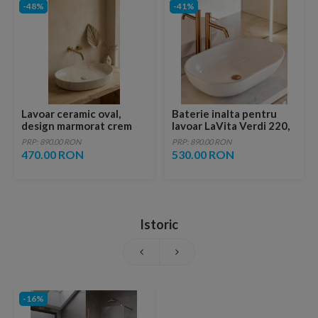
-48%
-41%
Lavoar ceramic oval,
Baterie inalta pentru
design marmorat crem
lavoar LaVita Verdi 220,
lucios cu vene aurii,
fara ventil, brushed
PRP: 890.00 RON
PRP: 890.00 RON
ventil inclus
copper
470.00 RON
530.00 RON
Istoric
-16%