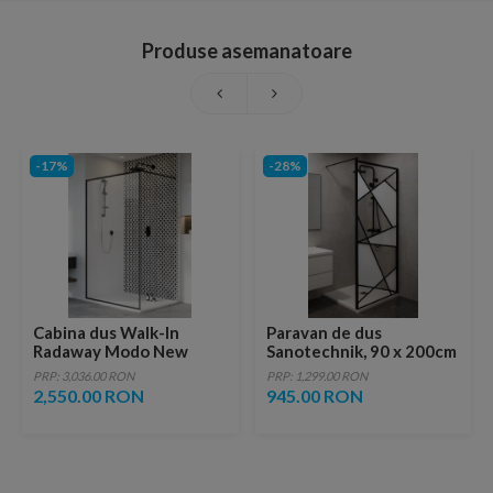
Produse asemanatoare
-17%
-28%
Cabina dus Walk-In
Paravan de dus
Radaway Modo New
Sanotechnik, 90 x 200cm
Black II Frame, 75 x H200
PRP: 3,036.00 RON
PRP: 1,299.00 RON
cm
2,550.00 RON
945.00 RON