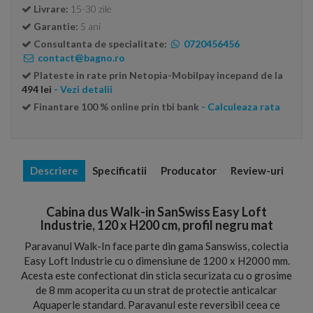
Livrare:
15-30 zile
Garantie:
5 ani
Consultanta de specialitate:
0720456456
contact@bagno.ro
Plateste in rate prin Netopia-Mobilpay incepand de la
494 lei
- Vezi detalii
Finantare 100 % online prin tbi bank
- Calculeaza rata
Descriere
Specificatii
Producator
Review-uri
Cabina dus Walk-in SanSwiss Easy Loft
Industrie, 120 x H200 cm, profil negru mat
Paravanul Walk-In face parte din gama Sanswiss, colectia
Easy Loft Industrie cu o dimensiune de 1200 x H2000 mm.
Acesta este confectionat din sticla securizata cu o grosime
de 8 mm acoperita cu un strat de protectie anticalcar
Aquaperle standard. Paravanul este reversibil ceea ce