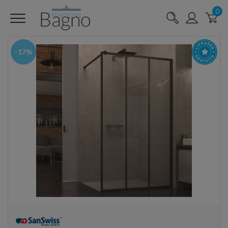
0
-17%