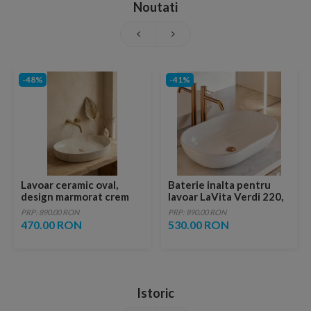
Noutati
-48%
-41%
Lavoar ceramic oval,
Baterie inalta pentru
design marmorat crem
lavoar LaVita Verdi 220,
lucios cu vene aurii,
fara ventil, brushed
PRP: 890.00 RON
PRP: 890.00 RON
ventil inclus
copper
470.00 RON
530.00 RON
Istoric