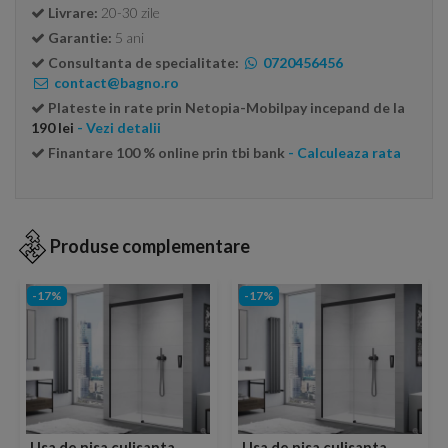
Livrare:
20-30 zile
Garantie:
5 ani
Consultanta de specialitate:
0720456456
contact@bagno.ro
Plateste in rate prin Netopia-Mobilpay incepand de la
190 lei
- Vezi detalii
Finantare 100 % online prin tbi bank
- Calculeaza rata
Produse complementare
-17%
-17%
Usa de nisa culisanta
Usa de nisa culisanta