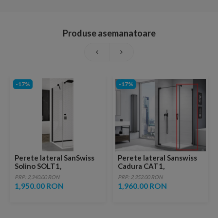
Produse asemanatoare
-17%
-17%
Perete lateral SanSwiss
Perete lateral Sanswiss
Solino SOLT1,
Cadura CAT1,
120xH198,4 cm profil
70xH200cm, profil negru
PRP: 2,340.00 RON
PRP: 2,352.00 RON
negru-mat
mat
1,950.00 RON
1,960.00 RON