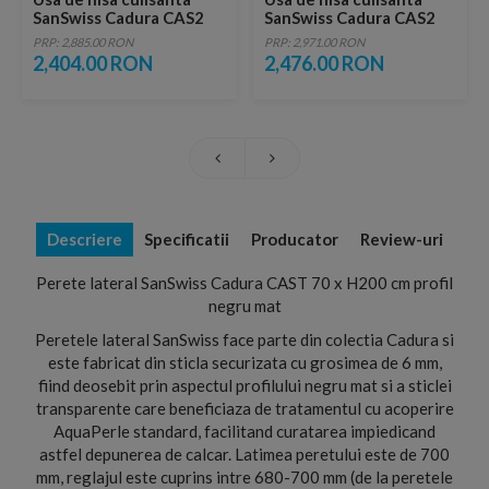
SanSwiss Cadura CAS2
SanSwiss Cadura CAS2
100xH200 cm profil
110xH200 cm profil
PRP: 2,885.00 RON
PRP: 2,971.00 RON
negru mat
negru mat
2,404.00 RON
2,476.00 RON
Descriere
Specificatii
Producator
Review-uri
Perete lateral SanSwiss Cadura CAST 70 x H200 cm profil
negru mat
Peretele lateral SanSwiss face parte din colectia Cadura si
este fabricat din sticla securizata cu grosimea de 6 mm,
fiind deosebit prin aspectul profilului negru mat si a sticlei
transparente care beneficiaza de tratamentul cu acoperire
AquaPerle standard, facilitand curatarea impiedicand
astfel depunerea de calcar. Latimea peretului este de 700
mm, reglajul este cuprins intre 680-700 mm (de la peretele