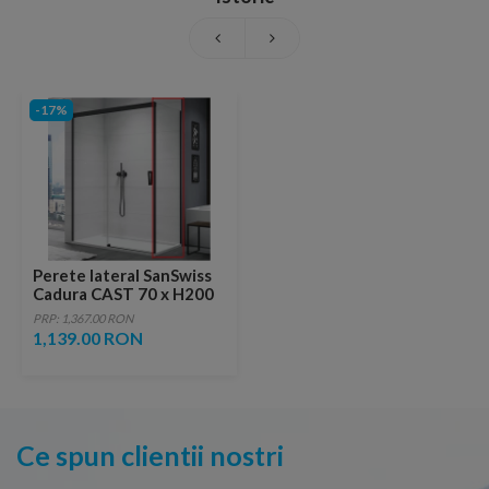
-17%
Perete lateral SanSwiss
Cadura CAST 70 x H200
cm profil negru mat
PRP: 1,367.00 RON
1,139.00 RON
Ce spun clientii nostri