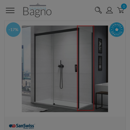
0
-17%