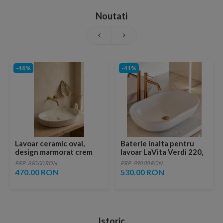
Noutati
-48%
-41%
Lavoar ceramic oval,
Baterie inalta pentru
design marmorat crem
lavoar LaVita Verdi 220,
lucios cu vene aurii,
fara ventil, brushed
PRP: 890.00 RON
PRP: 890.00 RON
ventil inclus
copper
470.00 RON
530.00 RON
Istoric