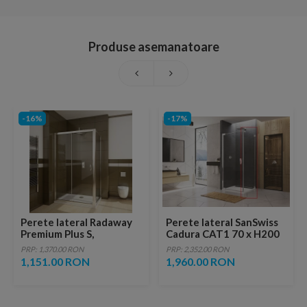
Produse asemanatoare
-16%
-17%
Perete lateral Radaway
Perete lateral SanSwiss
Premium Plus S,
Cadura CAT1 70 x H200
80X190cm
cm
PRP: 1,370.00 RON
PRP: 2,352.00 RON
1,151.00 RON
1,960.00 RON