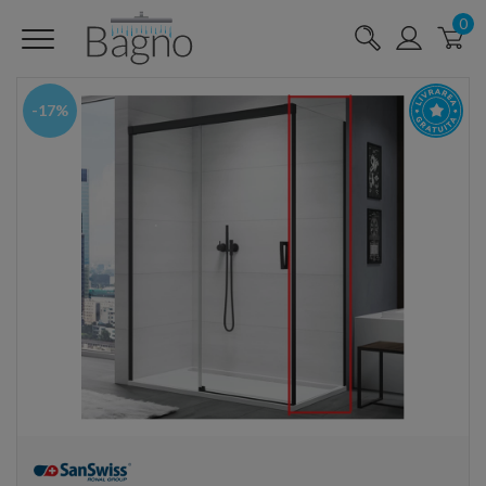
0
-17%