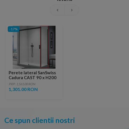
-17%
Perete lateral SanSwiss
Cadura CAST 90 x H200
cm profil negru mat
PRP: 1,561.00 RON
1,301.00 RON
Ce spun clientii nostri