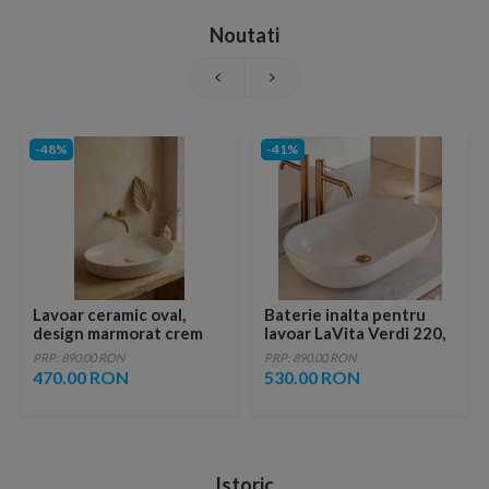
Noutati
-48%
-41%
Lavoar ceramic oval,
Baterie inalta pentru
design marmorat crem
lavoar LaVita Verdi 220,
lucios cu vene aurii,
fara ventil, brushed
PRP: 890.00 RON
PRP: 890.00 RON
ventil inclus
copper
470.00 RON
530.00 RON
Istoric