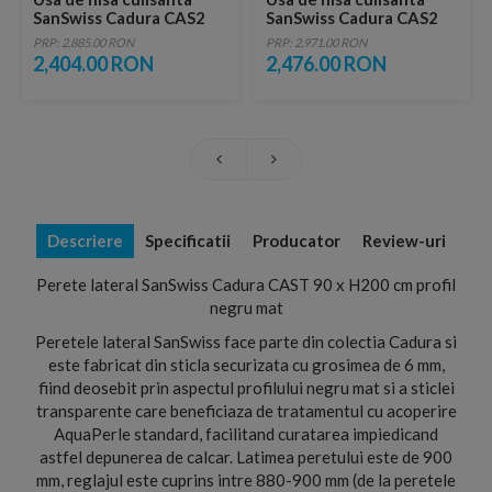
SanSwiss Cadura CAS2
SanSwiss Cadura CAS2
100xH200 cm profil
110xH200 cm profil
PRP: 2,885.00 RON
PRP: 2,971.00 RON
negru mat
negru mat
2,404.00 RON
2,476.00 RON
Descriere
Specificatii
Producator
Review-uri
Perete lateral SanSwiss Cadura CAST 90 x H200 cm profil
negru mat
Peretele lateral SanSwiss face parte din colectia Cadura si
este fabricat din sticla securizata cu grosimea de 6 mm,
fiind deosebit prin aspectul profilului negru mat si a sticlei
transparente care beneficiaza de tratamentul cu acoperire
AquaPerle standard, facilitand curatarea impiedicand
astfel depunerea de calcar. Latimea peretului este de 900
mm, reglajul este cuprins intre 880-900 mm (de la peretele