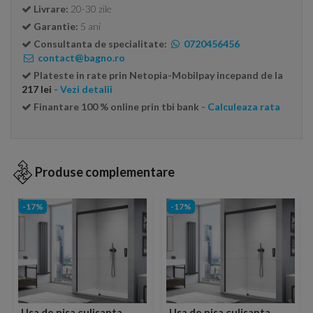
Livrare:
20-30 zile
Garantie:
5 ani
Consultanta de specialitate:
0720456456
contact@bagno.ro
Plateste in rate prin Netopia-Mobilpay incepand de la
217 lei
- Vezi detalii
Finantare 100 % online prin tbi bank
- Calculeaza rata
Produse complementare
-17%
-17%
Usa de nisa culisanta
Usa de nisa culisanta