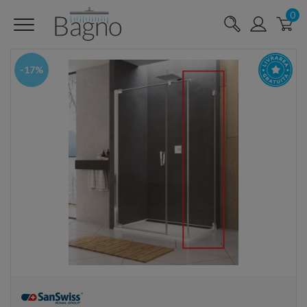
0
-17%