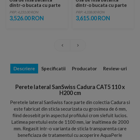
dintr-o bucata cu parte
dintr-o bucata cu parte
fixa SanSwiss Cadura
fixa SanSwiss Cadura
PRP: 4,231.00 RON
PRP: 4,338.00 RON
CA31C 80 x H200 cm
CA31C 90 x H200 cm
3,526.00 RON
3,615.00 RON
Descriere
Specificatii
Producator
Review-uri
Perete lateral SanSwiss Cadura CAT5 110 x
H200 cm
Peretele lateral SanSwiss face parte din colectia Cadura si
este fabricat din sticla securizata cu grosimea de 6 mm,
fiind deosebit prin aspectul profilului crom slefuit lucios.
Latimea peretului este de 1100 mm, iar inaltimea de 2000
mm. Regasit intr-o varianta de sticla transparenta care
beneficiaza de tratamentul cu acoperire AquaPerle