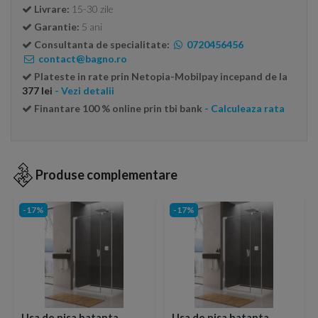
Livrare:
15-30 zile
Garantie:
5 ani
Consultanta de specialitate:
0720456456
contact@bagno.ro
Plateste in rate prin Netopia-Mobilpay incepand de la
377 lei
- Vezi detalii
Finantare 100 % online prin tbi bank
- Calculeaza rata
Produse complementare
-17%
-17%
Usa de nisa batanta
Usa de nisa batanta