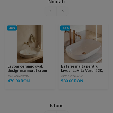
Noutati
-48%
-41%
Lavoar ceramic oval,
Baterie inalta pentru
design marmorat crem
lavoar LaVita Verdi 220,
lucios cu vene aurii,
fara ventil, brushed
PRP: 890.00 RON
PRP: 890.00 RON
ventil inclus
copper
470.00 RON
530.00 RON
Istoric