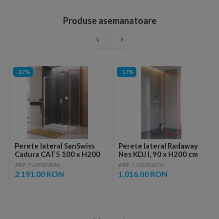
Produse asemanatoare
-17%
-17%
Perete lateral SanSwiss
Perete lateral Radaway
Cadura CAT5 100 x H200
Nes KDJ I, 90 x H200 cm
cm
PRP: 2,629.00 RON
PRP: 1,210.00 RON
2,191.00 RON
1,016.00 RON