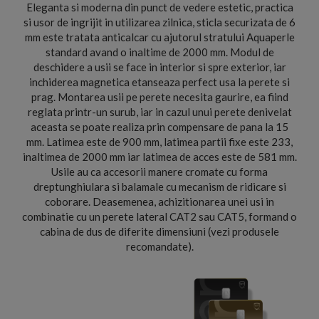
Eleganta si moderna din punct de vedere estetic, practica
si usor de ingrijit in utilizarea zilnica, sticla securizata de 6
mm este tratata anticalcar cu ajutorul stratului Aquaperle
standard avand o inaltime de 2000 mm. Modul de
deschidere a usii se face in interior si spre exterior, iar
inchiderea magnetica etanseaza perfect usa la perete si
prag. Montarea usii pe perete necesita gaurire, ea fiind
reglata printr-un surub, iar in cazul unui perete denivelat
aceasta se poate realiza prin compensare de pana la 15
mm. Latimea este de 900 mm, latimea partii fixe este 233,
inaltimea de 2000 mm iar latimea de acces este de 581 mm.
Usile au ca accesorii manere cromate cu forma
dreptunghiulara si balamale cu mecanism de ridicare si
coborare. Deasemenea, achizitionarea unei usi in
combinatie cu un perete lateral CAT2 sau CAT5, formand o
cabina de dus de diferite dimensiuni (vezi produsele
recomandate).