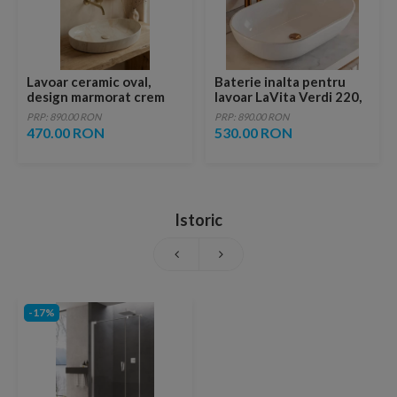
Lavoar ceramic oval,
Baterie inalta pentru
design marmorat crem
lavoar LaVita Verdi 220,
lucios cu vene aurii,
fara ventil, brushed
PRP: 890.00 RON
PRP: 890.00 RON
ventil inclus
copper
470.00 RON
530.00 RON
Istoric
-17%