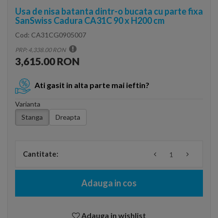
Usa de nisa batanta dintr-o bucata cu parte fixa
SanSwiss Cadura CA31C 90 x H200 cm
Cod:
CA31CG0905007
PRP: 4,338.00 RON
3,615.00 RON
Ati gasit in alta parte mai ieftin?
Varianta
Stanga
Dreapta
Cantitate:
Adauga in cos
Adauga in wishlist