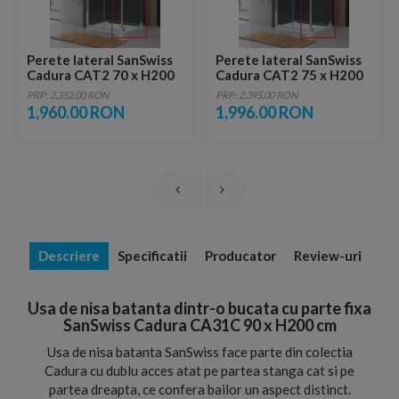
Perete lateral SanSwiss
Perete lateral SanSwiss
Cadura CAT2 70 x H200
Cadura CAT2 75 x H200
cm
cm
PRP: 2,352.00 RON
PRP: 2,395.00 RON
1,960.00 RON
1,996.00 RON
Descriere
Specificatii
Producator
Review-uri
Usa de nisa batanta dintr-o bucata cu parte fixa
SanSwiss Cadura CA31C 90 x H200 cm
Usa de nisa batanta SanSwiss face parte din colectia
Cadura cu dublu acces atat pe partea stanga cat si pe
partea dreapta, ce confera bailor un aspect distinct.