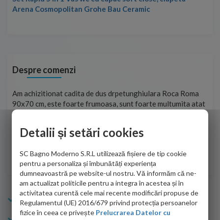
Arena Cosmopolitan Grohe Bau Ceramic
Despre comenzi
t
Am achizitionat cadita de dus drpetunghiulara Roca Roma
Foa
90x70 cm, este foarte frumoasa, sunt foarte multumita atat
pe 
de personalul firmei dvs. cu care am colaborat in obtinerea
ace
infiormatiilor solicitate cat si de firma de curierat care a
Detalii și setări cookies
Cri
adus coletul in siguranta.Numai bine, va doresc!
SC Bagno Moderno S.R.L utilizează fișiere de tip cookie
Sofrone Viviana -
28.07.2026
pentru a personaliza și îmbunătăți experiența
dumneavoastră pe website-ul nostru. Vă informăm că ne-
am actualizat politicile pentru a integra în acestea și în
activitatea curentă cele mai recente modificări propuse de
Info Bagno
Regulamentul (UE) 2016/679 privind protecția persoanelor
fizice în ceea ce privește
Prelucrarea Datelor cu
Cumparaturi