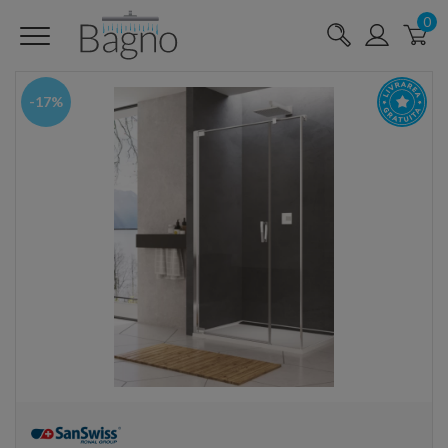
0
-17%