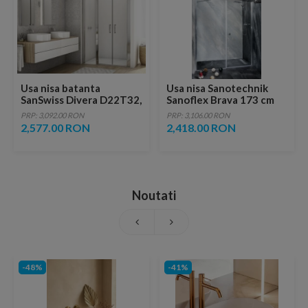
Usa nisa batanta
Usa nisa Sanotechnik
SanSwiss Divera D22T32,
Sanoflex Brava 173 cm
130xH200 cm, acces 704
(MD70+MF110)
PRP: 3,092.00 RON
PRP: 3,106.00 RON
mm
2,577.00 RON
2,418.00 RON
Noutati
-48%
-41%