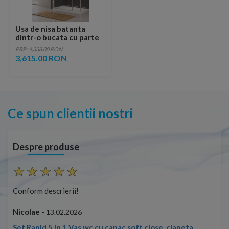
Usa de nisa batanta
dintr-o bucata cu parte
fixa SanSwiss Cadura
PRP: 4,338.00 RON
CA31C 90 x H200 cm
3,615.00 RON
Ce spun clientii nostri
Despre produse
Conform descrierii!
Con
Nicolae -
Nic
13.02.2026
Set Rapid 5 in 1 Vas wc cu capac soft close, clapeta