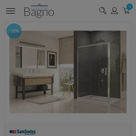
0
-18%