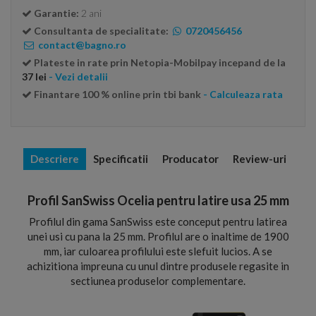
Garantie:
2 ani
Consultanta de specialitate:
0720456456
contact@bagno.ro
Plateste in rate prin Netopia-Mobilpay incepand de la
37 lei
- Vezi detalii
Finantare 100 % online prin tbi bank
- Calculeaza rata
Descriere
Specificatii
Producator
Review-uri
Profil SanSwiss Ocelia pentru latire usa 25 mm
Profilul din gama SanSwiss este conceput pentru latirea
unei usi cu pana la 25 mm. Profilul are o inaltime de 1900
mm, iar culoarea profilului este slefuit lucios. A se
achizitiona impreuna cu unul dintre produsele regasite in
sectiunea produselor complementare.