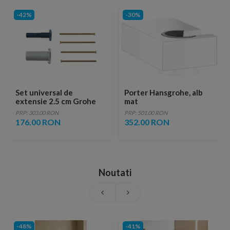
-42%
-30%
Set universal de
Porter Hansgrohe, alb
extensie 2.5 cm Grohe
mat
Rapido SmartBox
PRP: 303.00 RON
PRP: 501.00 RON
176.00 RON
352.00 RON
Noutati
-48%
-41%