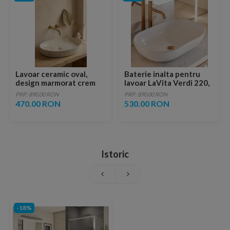
Lavoar ceramic oval,
Baterie inalta pentru
design marmorat crem
lavoar LaVita Verdi 220,
lucios cu vene aurii,
fara ventil, brushed
PRP: 890.00 RON
PRP: 890.00 RON
ventil inclus
copper
470.00 RON
530.00 RON
Istoric
-18%