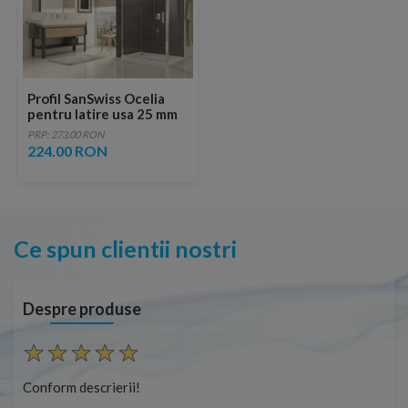
Profil SanSwiss Ocelia
pentru latire usa 25 mm
PRP: 273.00 RON
224.00 RON
Ce spun clientii nostri
Despre produse
Conform descrierii!
Con