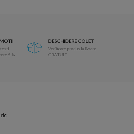
OMOTII
DESCHIDERE COLET
testi
Verificare produs la livrare
ucere 5 %
GRATUIT
ric