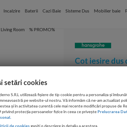
Incalzire
Baterii
Cazi Baie
Sisteme Dus
Mobilier baie
P
Living Room
% PROMO%
Cot iesire dus 
Hansgrohe Fix
și setări cookies
Cod:
27414000
no S.R.L utilizează fișiere de tip cookie pentru a personaliza și îmbunăt
PRP: 315.00 RON
mneavoastră pe website-ul nostru. Vă informăm că ne-am actualizat poli
202.00 RON
acestea și în activitatea curentă cele mai recente modificări propuse de 
privind protecția persoanelor fizice în ceea ce privește
Prelucrarea Dat
Ati gasit in alta p
sonal.
iticii de cookies
gasiti o descriere in detaliu a acestora.