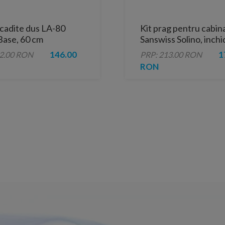
cadite dus LA-80
Kit prag pentru cabin
Base, 60 cm
Sanswiss Solino, inch
etansa
146.00
1
62.00 RON
PRP: 213.00 RON
RON