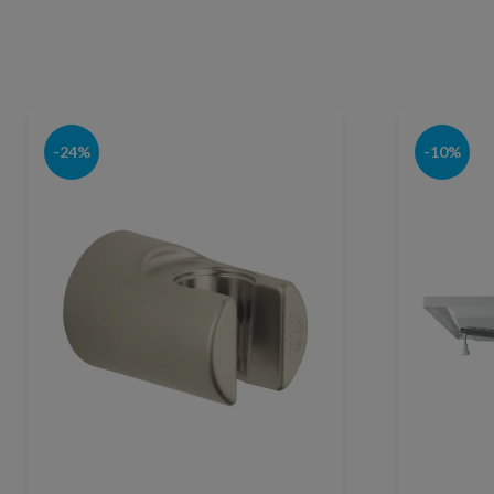
-24%
-10%