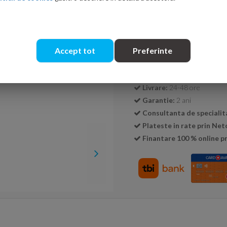
Cantitate:
Accept tot
Preferinte
Transport GRATUIT la c
Livrare:
24-48 ore
Garantie:
2 ani
Consultanta de specialit
Plateste in rate prin Ne
Finantare 100 % online pr