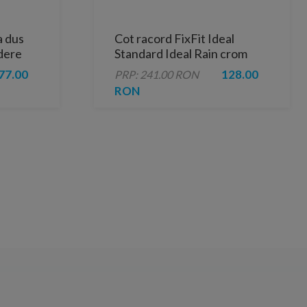
a dus
Cot racord FixFit Ideal
idere
Standard Ideal Rain crom
lucios
77.00
128.00
PRP: 241.00 RON
RON