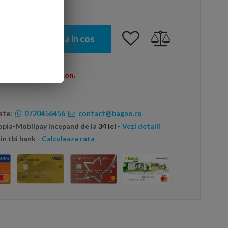
Adauga in cos
omenzi peste 600 Ron.
ate:
0720456456
contact@bagno.ro
topia-Mobilpay incepand de la
34 lei
- Vezi detalii
in tbi bank
- Calculeaza rata