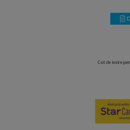
D
Cot de iesire pe