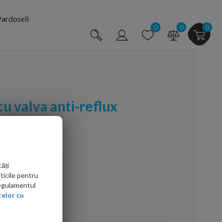
ardoseli
0
0
0
cu valva anti-reflux
fit
ăți
ticile pentru
Regulamentul
elor cu
arte mai ieftin?