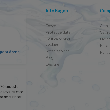
Info Bagno
Cump
Despre noi
Cum 
Protectie date
Cum p
Politica privind
Livra
Conform descrierii!
cookies
Rate
Setari cookies
lapeta Arena
Nicolae -
Politi
13.02.2026
Blog
Designeri
70 cm, este
Foarte prompți, am cerut detalii despre produs care nu
ei dvs. cu care
primit imediat. După ce am plasat comanda, aceasta a 
rma de curierat
Mulțumesc!
Cristina Opre -
10.07.2026