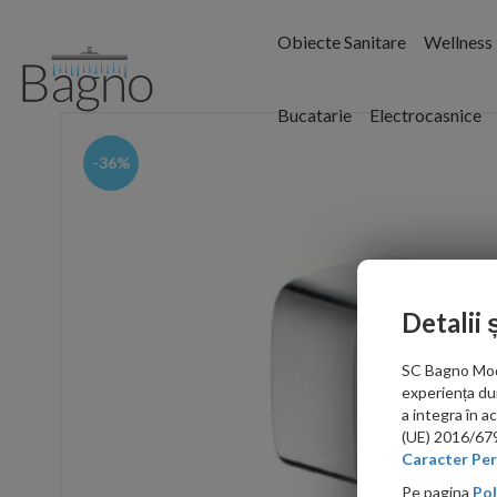
Obiecte Sanitare
Wellness
Bucatarie
Electrocasnice
-36%
Detalii 
SC Bagno Moder
experiența du
a integra în 
(UE) 2016/679 
Caracter Per
Pe pagina
Pol