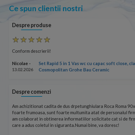
Ce spun clientii nostri
Despre produse
Conform descrierii!
Set Rapid 5 in 1 Vas wc cu capac soft close, c
Nicolae -
Cosmopolitan Grohe Bau Ceramic
13.02.2026
Despre comenzi
mand!
Am achizitionat cadita de dus drpetunghiulara Roca Roma 90x
foarte frumoasa, sunt foarte multumita atat de personalul firm
am colaborat in obtinerea infiormatiilor solicitate cat si de fi
care a adus coletul in siguranta.Numai bine, va doresc!