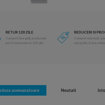
RETUR 120 ZILE
REDUCERI SI PR
Cumperi fara griji, produsele
Cumperi mai mult, pla
pot fi returnate in 120 zile
mai putin. Extra red
oduse asemanatoare
Noutati
Isto