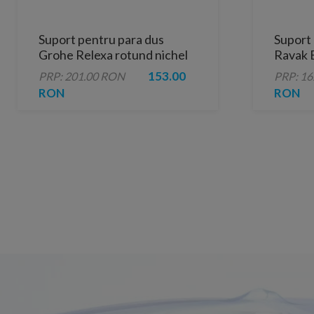
Suport pentru para dus
Suport 
Grohe Relexa rotund nichel
Ravak 
periat
153.00
PRP: 201.00 RON
PRP: 1
RON
RON