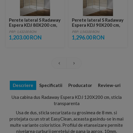
Perete lateral S Radaway
Perete lateral S Radaway
Espera KDJ 80X200 cm,
Espera KDJ 90X200 cm,
sticla transparenta
sticla transparenta
PRP: 1,432.00 RON
PRP: 1,543.00 RON
1,203.00 RON
1,296.00 RON
Descriere
Specificatii
Producator
Review-uri
Usa cabina dus Radaway Espera KDJ 120X200 cm, sticla
transparenta
Usa de dus, sticla securizata cu grosimea de 8 mm. si
protejata cu un strat EasyClean, aceasta gasindu-se in mai
multe variante coloristice. Profilul de etanseizare permite
nivelarea curburii peretelui de pana la aprox. 10mm.