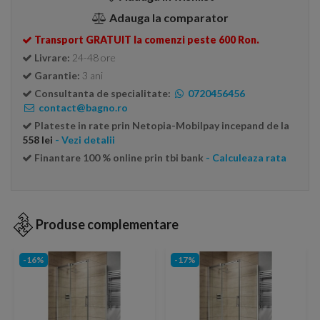
Adauga la comparator
Transport GRATUIT la comenzi peste 600 Ron.
Livrare:
24-48 ore
Garantie:
3 ani
Consultanta de specialitate:
0720456456
contact@bagno.ro
Plateste in rate prin Netopia-Mobilpay incepand de la
558 lei
- Vezi detalii
Finantare 100 % online prin tbi bank
- Calculeaza rata
Produse complementare
-16%
-17%