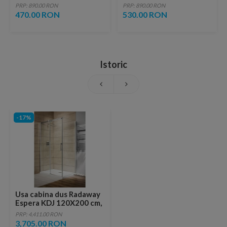
lucios cu vene aurii,
fara ventil, brushed
PRP: 890.00 RON
PRP: 890.00 RON
ventil inclus
copper
470.00 RON
530.00 RON
Istoric
-17%
Usa cabina dus Radaway
Espera KDJ 120X200 cm,
sticla transparenta
PRP: 4,411.00 RON
3,705.00 RON