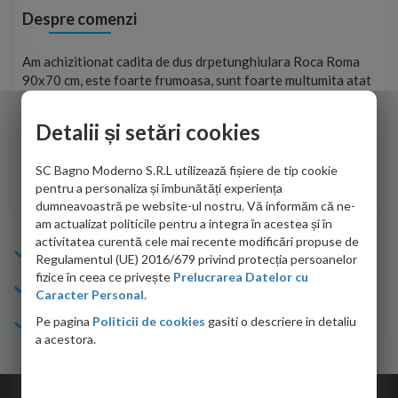
Despre comenzi
t
Am achizitionat cadita de dus drpetunghiulara Roca Roma
Foa
90x70 cm, este foarte frumoasa, sunt foarte multumita atat
pe 
de personalul firmei dvs. cu care am colaborat in obtinerea
ace
infiormatiilor solicitate cat si de firma de curierat care a
Detalii și setări cookies
Cri
adus coletul in siguranta.Numai bine, va doresc!
SC Bagno Moderno S.R.L utilizează fișiere de tip cookie
Sofrone Viviana -
28.07.2026
pentru a personaliza și îmbunătăți experiența
dumneavoastră pe website-ul nostru. Vă informăm că ne-
am actualizat politicile pentru a integra în acestea și în
activitatea curentă cele mai recente modificări propuse de
Info Bagno
Regulamentul (UE) 2016/679 privind protecția persoanelor
fizice în ceea ce privește
Prelucrarea Datelor cu
Cumparaturi
Caracter Personal.
Pe pagina
Politicii de cookies
gasiti o descriere in detaliu
Suport clienti
a acestora.
Copyright © 2026 Bagno.ro All right reserved. Powered by
Expert Online