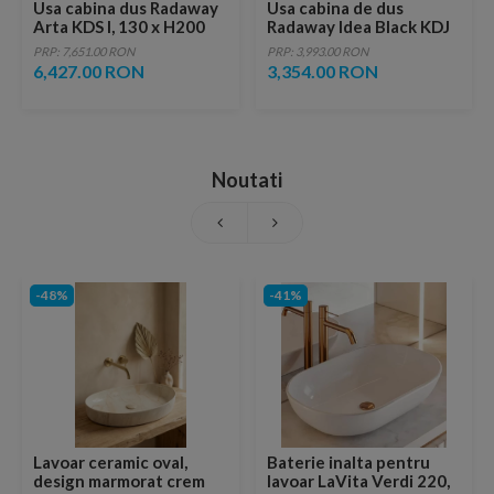
Usa cabina dus Radaway
Usa cabina de dus
Arta KDS I, 130 x H200
Radaway Idea Black KDJ
cm
dreapta 150 x H200.5 cm
PRP: 7,651.00 RON
PRP: 3,993.00 RON
profil negru mat
6,427.00 RON
3,354.00 RON
Noutati
-48%
-41%
Lavoar ceramic oval,
Baterie inalta pentru
design marmorat crem
lavoar LaVita Verdi 220,