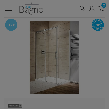
0
-17%