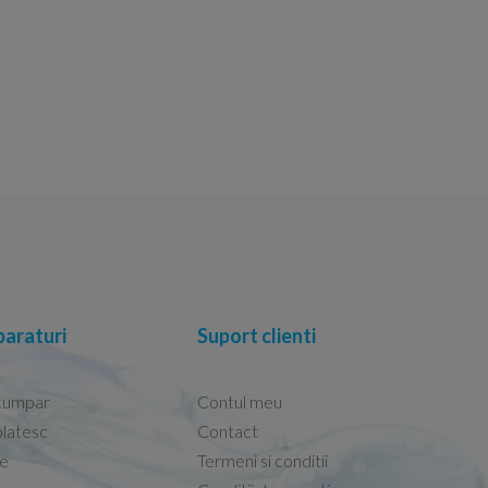
araturi
Suport clienti
cumpar
Contul meu
latesc
Contact
re
Termeni si conditii
Capacele Grohe sunt de bună calitate și se i