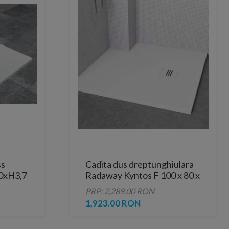
ss
Cadita dus dreptunghiulara
0xH3,7
Radaway Kyntos F 100 x 80 x
 alba
H3 cm, decupabila
PRP: 2,289.00 RON
1,923.00 RON