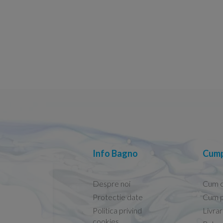
Info Bagno
Cump
Despre noi
Cum 
Protectie date
Cum p
Politica privind
Livra
Conform descrierii!
cookies