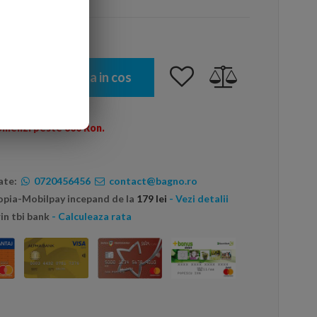
Adauga in cos
omenzi peste 600 Ron.
ate:
0720456456
contact@bagno.ro
topia-Mobilpay incepand de la
179 lei
- Vezi detalii
in tbi bank
- Calculeaza rata