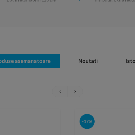
oduse asemanatoare
Noutati
Isto
-17%