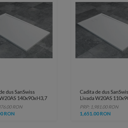
de dus SanSwiss
Cadita de dus SanSwi
 W20AS 140x90xH3,7
Livada W20AS 110x9
ura sintetica alba
cm marmura sintetica
376.00 RON
PRP: 1,981.00 RON
00 RON
1,651.00 RON