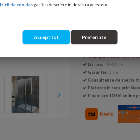
iticii de cookies
gasiti o descriere in detaliu a acestora.
Cantitate:
Accept tot
Preferinte
Transport GRATUIT la c
Livrare:
24-48 ore
Garantie:
3 ani
Consultanta de specialit
Plateste in rate prin Ne
Finantare 100 % online pr