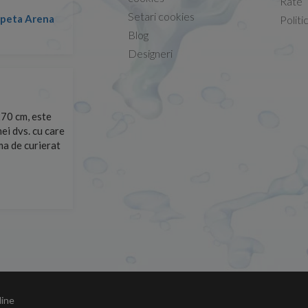
Rate
Setari cookies
lapeta Arena
Nicolae -
Politi
13.02.2026
Blog
Designeri
70 cm, este
Foarte prompți, am cerut detalii despre produs care nu
ei dvs. cu care
primit imediat. După ce am plasat comanda, aceasta a 
rma de curierat
Mulțumesc!
Cristina Opre -
10.07.2026
line