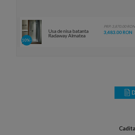
0 RON
PRP: 3,870.00 RON
Usa de nisa batanta
RON
3,483.00 RON
Radaway Almatea
DWJ,pe
-10%
dreapta,1200mm,transparenta
D
Cadita