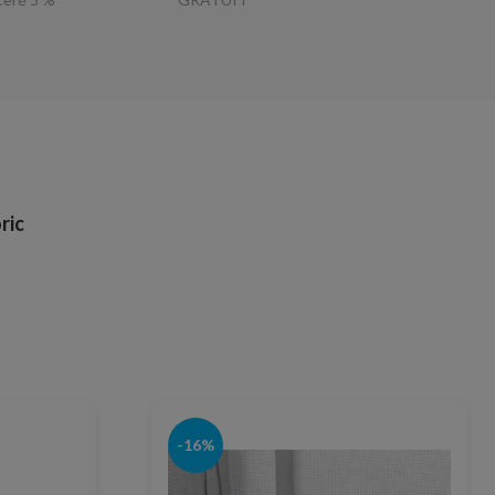
ric
-16%