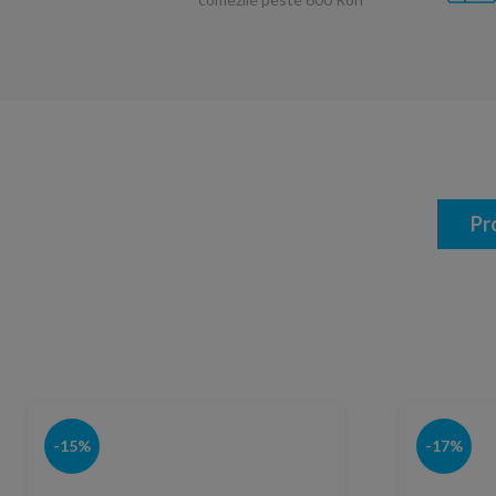
Pr
-15%
-17%