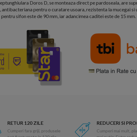
reptunghiulara Doros D, se monteaza direct pe pardoseala, are sup
, antibacteriana pentru o curatare usoara, rezistenta la mucegai si 
pentru sifon este de 90 mm, iar adancimea caditei este de 15 mm.
RETUR 120 ZILE
REDUCERI SI PR
Cumperi fara griji, produsele
Cumperi mai mult, pla
pot fi returnate in 120 zile
mai putin. Extra red