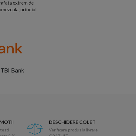
rafata extrem de
umezeala, orificiul
OMOTII
DESCHIDERE COLET
testi
Verificare produs la livrare
ucere 5 %
GRATUIT