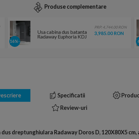
Produse complementare
PRP: 4,744.00 RON
Usa cabina dus batanta
3,985.00 RON
Radaway Euphoria KDJ
120xH200 cm
-16%
deschidere dreapta
escriere
Specificatii
Produc
Review-uri
 dus dreptunghiulara Radaway Doros D, 120X80X5 cm, a