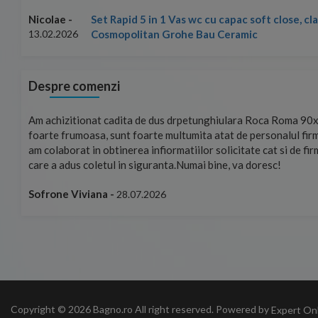
Set Rapid 5 in 1 Vas wc cu capac soft close, c
Nicolae -
Cosmopolitan Grohe Bau Ceramic
13.02.2026
Despre comenzi
mand!
Am achizitionat cadita de dus drpetunghiulara Roca Roma 90x
foarte frumoasa, sunt foarte multumita atat de personalul firm
am colaborat in obtinerea infiormatiilor solicitate cat si de fi
care a adus coletul in siguranta.Numai bine, va doresc!
Sofrone Viviana -
28.07.2026
Copyright © 2026 Bagno.ro All right reserved. Powered by
Expert On