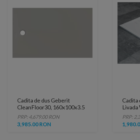
Cadita de dus Geberit
Cadita 
CleanFloor30, 160x100x3.5
Livada
cm, gri mat
cm marm
PRP: 4,679.00 RON
PRP: 2,
3,985.00 RON
1,980.