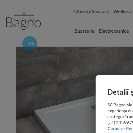
Obiecte Sanitare
Wellness
Bucatarie
Electrocasnice
-16%
Detalii 
SC Bagno Moder
experiența du
a integra în 
(UE) 2016/679 
Caracter Per