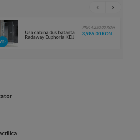
PRP: 4,230.00 RON
Usa cabina dus batanta
3,985.00 RON
Radaway Euphoria KDJ
120xH200 cm
-6%
deschidere stanga
ator
crilica