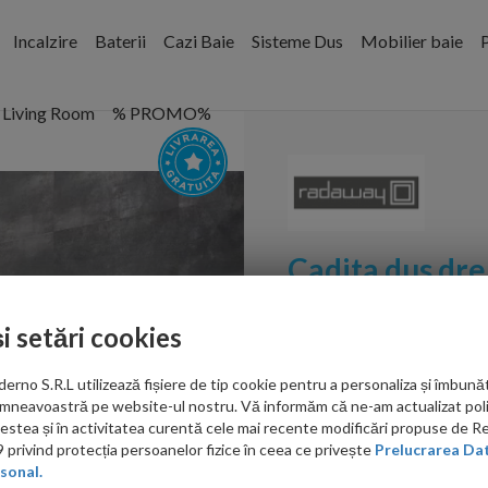
Incalzire
Baterii
Cazi Baie
Sisteme Dus
Mobilier baie
P
Living Room
% PROMO%
Cadita dus dr
Doros D, 120X
și setări cookies
Cod:
SDRD1280-01
no S.R.L utilizează fișiere de tip cookie pentru a personaliza și îmbunăt
PRP: 1,277.00 RON
mneavoastră pe website-ul nostru. Vă informăm că ne-am actualizat poli
1,073.00 RON
acestea și în activitatea curentă cele mai recente modificări propuse de 
privind protecția persoanelor fizice în ceea ce privește
Prelucrarea Dat
sonal.
Ati gasit in alta p