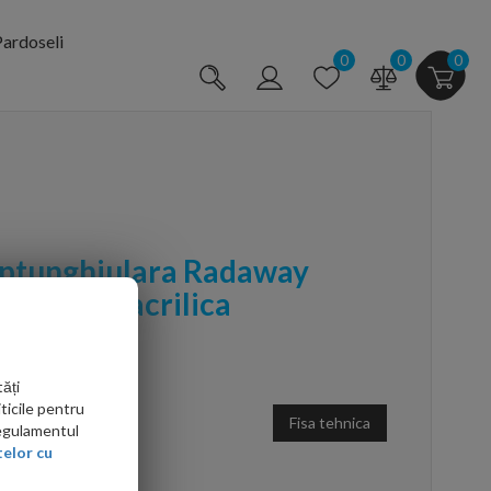
ardoseli
0
0
0
eptunghiulara Radaway
80X5 cm, acrilica
ăți
ticile pentru
Fisa tehnica
Regulamentul
elor cu
arte mai ieftin?