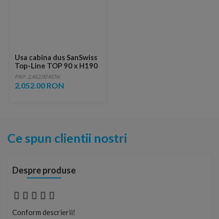
Usa cabina dus SanSwiss
Top-Line TOP 90 x H190
cm
PRP: 2,462.00 RON
2,052.00 RON
Ce spun clientii nostri
Despre produse
Conform descrierii!
Con