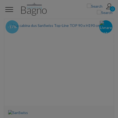
0
-17%