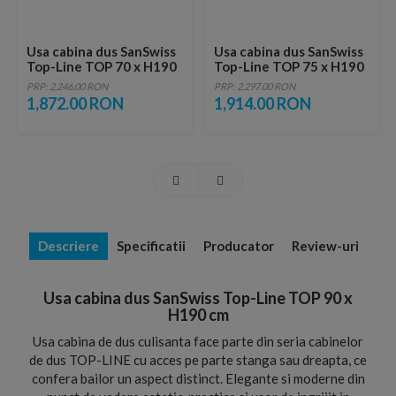
Usa cabina dus SanSwiss
Usa cabina dus SanSwiss
Top-Line TOP 70 x H190
Top-Line TOP 75 x H190
cm
cm
PRP: 2,246.00 RON
PRP: 2,297.00 RON
1,872.00 RON
1,914.00 RON
Descriere
Specificatii
Producator
Review-uri
Usa cabina dus SanSwiss Top-Line TOP 90 x
H190 cm
Usa cabina de dus culisanta face parte din seria cabinelor
de dus TOP-LINE cu acces pe parte stanga sau dreapta, ce
confera bailor un aspect distinct. Elegante si moderne din