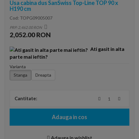
Usa cabina dus SanSwiss Top-Line TOP 90 x
H190 cm
Cod:
TOPG09005007
PRP: 2,462.00 RON
2,052.00 RON
Ati gasit in alta
parte mai ieftin?
Varianta
Stanga
Dreapta
Cantitate:
Adauga in cos
Adauga in wishlist