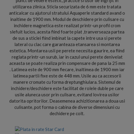
punct de vedere estetic, practice si usor de ingrijit in
utilizarea zilnica. Sticla securizata de 6 mm este tratata
anticalcar cu ajutorul stratului Aquaperle standard avand o
inaltime de 1900 mm. Modul de deschidere prin culisare cu
inchidere magnetica este realizat printr-un profil crom
slefuit lucios, acesta fiind foarte plat ,tranverseaza partea
de sus a sticlei fiind imbinat la capete intre usa si perete
lateral cu clac care garanteaza etansarea si montarea
estetica. Montarea usii pe perete necesita gaurire, ea fiind
reglata printr-un surub, iar in cazul unui perete denivelat
aceasta se poate realiza prin compensare de pana la 25 mm
. Latimea este de 900 mm fiecare, inaltimea de 1900 mm iar
latimea partii fixe este de 448 mm. Usile au ca accesorii
manere cromate cu forma dreptunghiulara. Sistemul de
inchidere/deschidere este facilitat de rolele duble pe care
usile aluneca usor prin culisare, evitand lovirea usilor
datorita opritorilor. Deasemenea achizitionarea a doua usi
culisante, pot forma o cabina de diverse dimensiuni cu
dechidere pe colt.