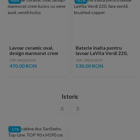
-48%
-41%
Lavoar ceramic oval,
Baterie inalta pentru
design marmorat crem
lavoar LaVita Verdi 220,
lucios cu vene aurii,
fara ventil, brushed
PRP: 890.00 RON
PRP: 890.00 RON
ventil inclus
copper
470.00 RON
530.00 RON
Istoric
-17%