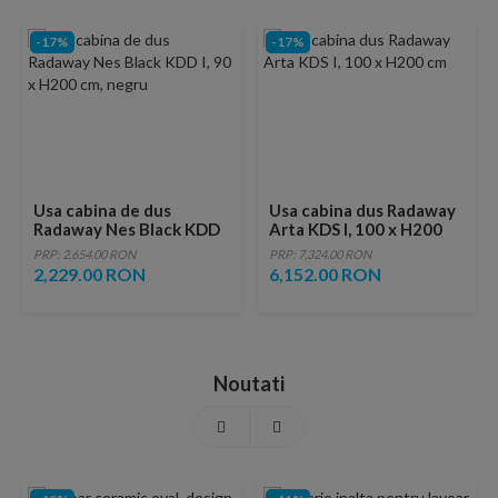
-17%
-17%
Usa cabina de dus
Usa cabina dus Radaway
Radaway Nes Black KDD
Arta KDS I, 100 x H200
I, 90 x H200 cm, negru
cm
PRP: 2,654.00 RON
PRP: 7,324.00 RON
2,229.00 RON
6,152.00 RON
Noutati