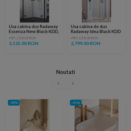
Usa cabina dus Radaway
Usa cabina de dus
Essenza New Black KDD,
Radaway Idea Black KDD
80 x H200 cm profil
dreapta 110 x H200.5 cm
PRP: 3,332.00 RON
PRP: 3,332.00 RON
negru mat, dreapta
profil negru mat
3,125.00 RON
2,799.00 RON
Noutati
-48%
-41%