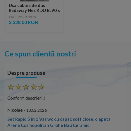
Usa cabina de dus
Radaway Nes KDD B, 90 x
H200 cm
PRP: 3,962.00 RON
3,328.00 RON
Ce spun clientii nostri
Despre produse
Conform descrierii!
Con
Nicolae -
Nic
13.02.2026
Set Rapid 5 in 1 Vas wc cu capac soft close, clapeta
Arena Cosmopolitan Grohe Bau Ceramic