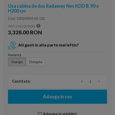
Usa cabina de dus Radaway Nes KDD B, 90 x
H200 cm
Cod:
10024090-01-01L
PRP: 3,962.00 RON
3,328.00 RON
Ati gasit in alta parte mai ieftin?
Varianta
Stanga
Dreapta
Cantitate:
Adauga in cos
Adauga in wishlist