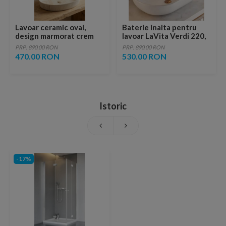
Lavoar ceramic oval,
Baterie inalta pentru
design marmorat crem
lavoar LaVita Verdi 220,
lucios cu vene aurii,
fara ventil, brushed
PRP: 890.00 RON
PRP: 890.00 RON
ventil inclus
copper
470.00 RON
530.00 RON
Istoric
-17%