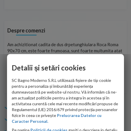
Despre comenzi
t
Am achizitionat cadita de dus drpetunghiulara Roca Roma
Foa
90x70 cm, este foarte frumoasa, sunt foarte multumita atat
pe 
de personalul firmei dvs. cu care am colaborat in obtinerea
ace
infiormatiilor solicitate cat si de firma de curierat care a
Detalii și setări cookies
Cri
adus coletul in siguranta.Numai bine, va doresc!
SC Bagno Moderno S.R.L utilizează fișiere de tip cookie
Sofrone Viviana -
28.07.2026
pentru a personaliza și îmbunătăți experiența
dumneavoastră pe website-ul nostru. Vă informăm că ne-
am actualizat politicile pentru a integra în acestea și în
activitatea curentă cele mai recente modificări propuse de
Info Bagno
Regulamentul (UE) 2016/679 privind protecția persoanelor
fizice în ceea ce privește
Prelucrarea Datelor cu
Cumparaturi
Caracter Personal.
Pe pagina
Politicii de cookies
gasiti o descriere in detaliu