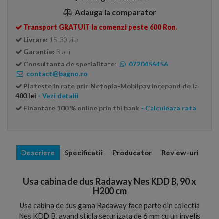
Adauga la comparator
Transport GRATUIT la comenzi peste 600 Ron.
Livrare:
15-30 zile
Garantie:
3 ani
Consultanta de specialitate:
0720456456
contact@bagno.ro
Plateste in rate prin Netopia-Mobilpay incepand de la
400 lei
- Vezi detalii
Finantare 100 % online prin tbi bank
- Calculeaza rata
Descriere
Specificatii
Producator
Review-uri
Usa cabina de dus Radaway Nes KDD B, 90 x
H200 cm
Usa cabina de dus gama Radaway face parte din colectia
Nes KDD B, avand sticla securizata de 6 mm cu un invelis