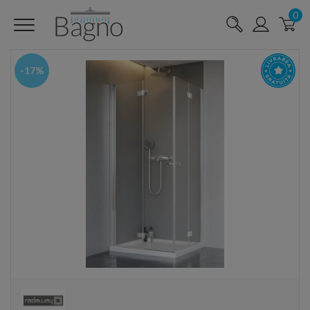
0
-17%