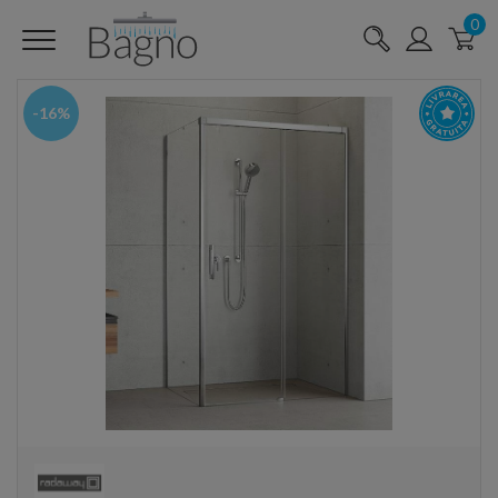
0
-16%