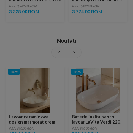
H200 cm
B, 100 x H200 cm, negru
PRP: 3,962.00 RON
PRP: 4,492.00 RON
3,328.00 RON
3,774.00 RON
Noutati
-48%
-41%
Lavoar ceramic oval,
Baterie inalta pentru
design marmorat crem
lavoar LaVita Verdi 220,
lucios cu vene aurii,
fara ventil, brushed
PRP: 890.00 RON
PRP: 890.00 RON
ventil inclus
copper