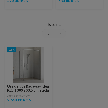
470.00 RON
530.00 RON
Istoric
-16%
Usa de dus Radaway Idea
KDJ 100X200,5 cm, sticla
transparenta
PRP: 3,147.00 RON
2,644.00 RON