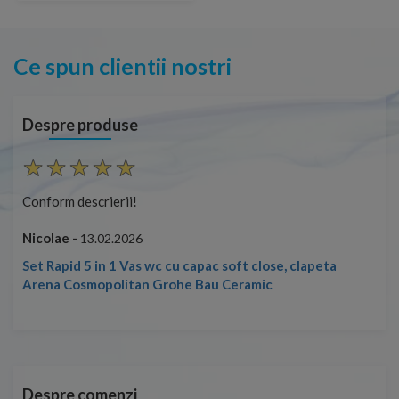
Ce spun clientii nostri
Despre produse
Conform descrierii!
Con
Nicolae -
Nic
13.02.2026
Set Rapid 5 in 1 Vas wc cu capac soft close, clapeta
Arena Cosmopolitan Grohe Bau Ceramic
Despre comenzi