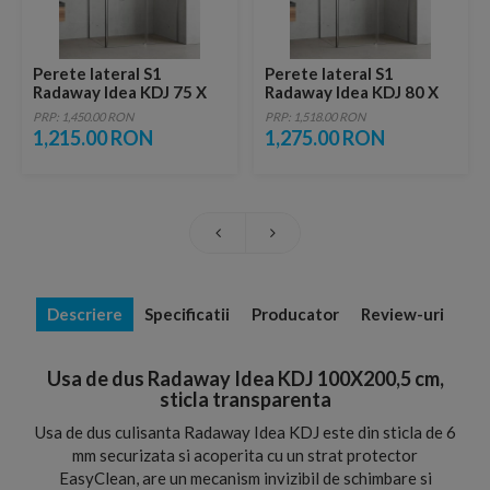
Perete lateral S1
Perete lateral S1
Radaway Idea KDJ 75 X
Radaway Idea KDJ 80 X
200,5 cm, sticla
200,5 cm, sticla
PRP: 1,450.00 RON
PRP: 1,518.00 RON
transparenta
transparenta
1,215.00 RON
1,275.00 RON
Descriere
Specificatii
Producator
Review-uri
Usa de dus Radaway Idea KDJ 100X200,5 cm,
sticla transparenta
Usa de dus culisanta Radaway Idea KDJ este din sticla de 6
mm securizata si acoperita cu un strat protector
EasyClean, are un mecanism invizibil de schimbare si