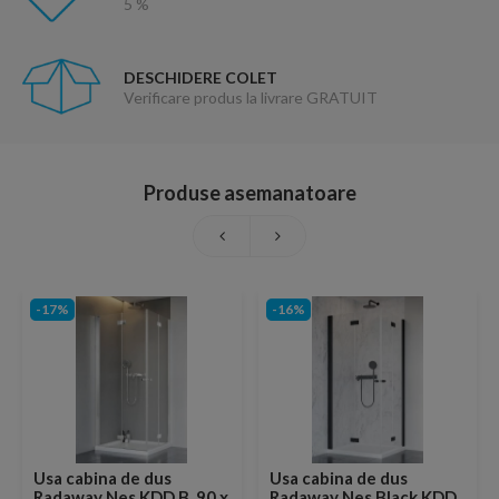
5 %
DESCHIDERE COLET
Verificare produs la livrare GRATUIT
Produse asemanatoare
-17%
-16%
Usa cabina de dus
Usa cabina de dus
Radaway Nes KDD B, 90 x
Radaway Nes Black KDD