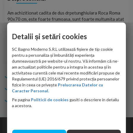
t
Am achizitionat cadita de dus drpetunghiulara Roca Roma
Foa
90x70 cm, este foarte frumoasa, sunt foarte multumita atat
pe 
de personalul firmei dvs. cu care am colaborat in obtinerea
ace
infiormatiilor solicitate cat si de firma de curierat care a
Detalii și setări cookies
Cri
adus coletul in siguranta.Numai bine, va doresc!
SC Bagno Moderno S.R.L utilizează fișiere de tip cookie
Sofrone Viviana -
28.07.2026
pentru a personaliza și îmbunătăți experiența
dumneavoastră pe website-ul nostru. Vă informăm că ne-
am actualizat politicile pentru a integra în acestea și în
activitatea curentă cele mai recente modificări propuse de
Info Bagno
Regulamentul (UE) 2016/679 privind protecția persoanelor
fizice în ceea ce privește
Prelucrarea Datelor cu
Cumparaturi
Caracter Personal.
Pe pagina
Politicii de cookies
gasiti o descriere in detaliu
Suport clienti
a acestora.
Copyright © 2026 Bagno.ro All right reserved. Powered by
Expert Online