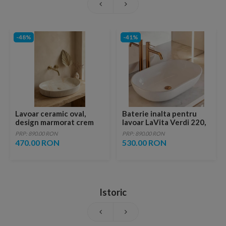
-48%
-41%
Lavoar ceramic oval,
Baterie inalta pentru
design marmorat crem
lavoar LaVita Verdi 220,
lucios cu vene aurii,
fara ventil, brushed
PRP: 890.00 RON
PRP: 890.00 RON
ventil inclus
copper
470.00 RON
530.00 RON
Istoric