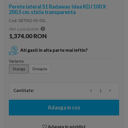
Perete lateral S1 Radaway Idea KDJ 100 X
200,5 cm, sticla transparenta
Cod:
387052-01-01L
PRP: 1,635.00 RON
1,374.00 RON
Ati gasit in alta parte mai ieftin?
Varianta
Stanga
Dreapta
Cantitate:
Adauga in cos
Adauga in wishlist