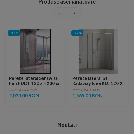
Produse asemanatoare
-17%
-17%
Perete lateral Sanswiss
Perete lateral S1
Fun FUDT 120 x H200 cm
Radaway Idea KDJ 120 X
200,5 cm, sticla
PRP: 2,436.00 RON
PRP: 1,864.00 RON
transparenta
2,030.00 RON
1,565.00 RON
Noutati