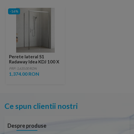
-16%
Perete lateral S1
Radaway Idea KDJ 100 X
200,5 cm, sticla
PRP: 1,635.00 RON
transparenta
1,374.00 RON
Ce spun clientii nostri
Despre produse