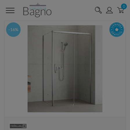
0
-16%