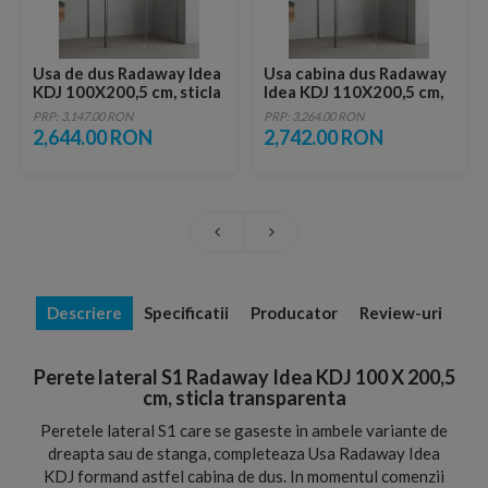
Usa de dus Radaway Idea
Usa cabina dus Radaway
KDJ 100X200,5 cm, sticla
Idea KDJ 110X200,5 cm,
transparenta
sticla transparenta
PRP: 3,147.00 RON
PRP: 3,264.00 RON
2,644.00 RON
2,742.00 RON
Descriere
Specificatii
Producator
Review-uri
Perete lateral S1 Radaway Idea KDJ 100 X 200,5
cm, sticla transparenta
Peretele lateral S1 care se gaseste in ambele variante de
dreapta sau de stanga, completeaza Usa Radaway Idea
KDJ formand astfel cabina de dus. In momentul comenzii