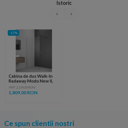
Istoric
-17%
Cabina de dus Walk-In
Radaway Modo New II,
130X200 cm, sticla
PRP: 2,154.00 RON
transparenta
1,809.00 RON
Ce spun clientii nostri