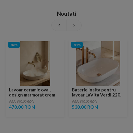
Noutati
-48%
-41%
Lavoar ceramic oval,
Baterie inalta pentru
design marmorat crem
lavoar LaVita Verdi 220,
lucios cu vene aurii,
fara ventil, brushed
PRP: 890.00 RON
PRP: 890.00 RON
ventil inclus
copper
470.00 RON
530.00 RON