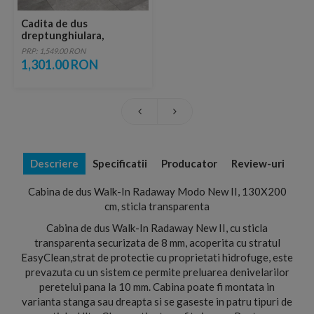
Cadita de dus
dreptunghiulara,
Radaway Doros
PRP: 1,549.00 RON
D,130x90X5 cm, acrilica
1,301.00 RON
Descriere
Specificatii
Producator
Review-uri
Cabina de dus Walk-In Radaway Modo New II, 130X200
cm, sticla transparenta
Cabina de dus Walk-In Radaway New II, cu sticla
transparenta securizata de 8 mm, acoperita cu stratul
EasyClean,strat de protectie cu proprietati hidrofuge, este
prevazuta cu un sistem ce permite preluarea denivelarilor
peretelui pana la 10 mm. Cabina poate fi montata in
varianta stanga sau dreapta si se gaseste in patru tipuri de