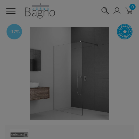
0
-17%