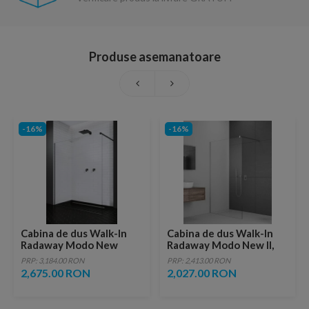
Produse asemanatoare
-16%
-16%
Cabina de dus Walk-In
Cabina de dus Walk-In
Radaway Modo New
Radaway Modo New II,
Black II 155 x H200 cm
140X200 cm, sticla
PRP: 3,184.00 RON
PRP: 2,413.00 RON
profil negru mat
transparenta
2,675.00 RON
2,027.00 RON