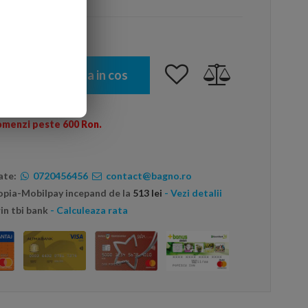
Adauga in cos
omenzi peste 600 Ron.
ate:
0720456456
contact@bagno.ro
topia-Mobilpay incepand de la
513 lei
- Vezi detalii
in tbi bank
- Calculeaza rata