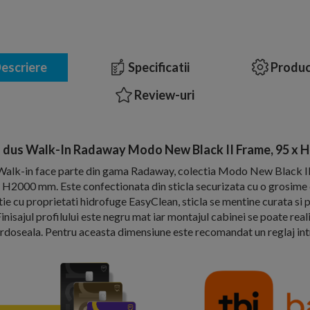
escriere
Specificatii
Produc
Review-uri
 dus Walk-In Radaway Modo New Black II Frame, 95 x 
Walk-in face parte din gama Radaway, colectia Modo New Black I
 H2000 mm. Este confectionata din sticla securizata cu o grosime 
tie cu proprietati hidrofuge EasyClean, sticla se mentine curata si 
inisajul profilului este negru mat iar montajul cabinei se poate rea
ardoseala. Pentru aceasta dimensiune este recomandat un reglaj i