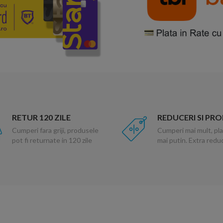
RETUR 120 ZILE
REDUCERI SI PR
Cumperi fara griji, produsele
Cumperi mai mult, pla
pot fi returnate in 120 zile
mai putin. Extra red