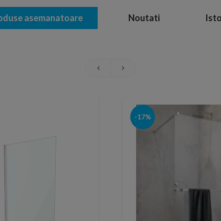
oduse asemanatoare
Noutati
Isto
-17%