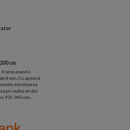
ator
H200 cm
I Frame avand o
de 8 mm. Cu ajutorul
permite intretinerea
liza pe cadita de dus
ntre 935-945 mm.