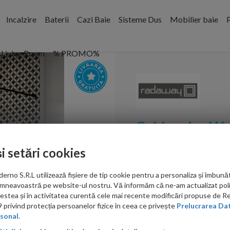
Incalzire
Baterii
Cazi Baie
Sisteme Dus
Mobilier baie
P
Living Room
% PROMO%
Cabina dus W
Black II Frame
și setări cookies
Cod:
389095-54-56
no S.R.L utilizează fișiere de tip cookie pentru a personaliza și îmbunăt
mneavoastră pe website-ul nostru. Vă informăm că ne-am actualizat poli
PRP: 3,666.00 RON
acestea și în activitatea curentă cele mai recente modificări propuse de 
3,079.00 RON
privind protecția persoanelor fizice în ceea ce privește
Prelucrarea Dat
sonal.
Ati gasit in alta p