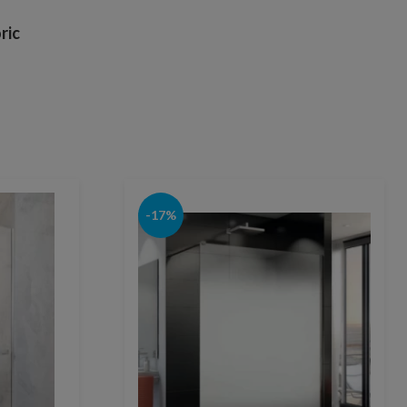
ric
-17%