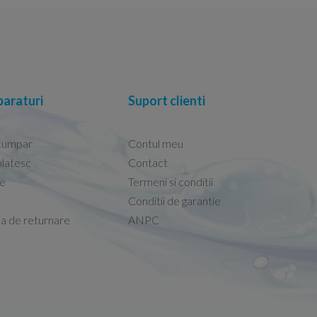
araturi
Suport clienti
cumpar
Contul meu
latesc
Contact
re
Termeni si conditii
Capacele Grohe sunt de bună calitate și se i
Conditii de garantie
Marius -
Capac WC Grohe Bau Cer
ca de returnare
ANPC
08.02.2026