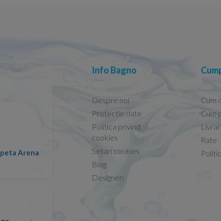
Info Bagno
Cump
Despre noi
Cum 
Protectie date
Cum p
Politica privind
Livra
Conform descrierii!
cookies
Rate
Setari cookies
lapeta Arena
Nicolae -
Politi
13.02.2026
Blog
Designeri