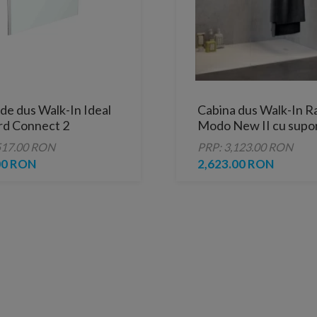
de dus Walk-In Ideal
Cabina dus Walk-In 
rd Connect 2
Modo New II cu supo
 cm profil argintiu
prosop 145xH200 cm
517.00 RON
PRP: 3,123.00 RON
00 RON
2,623.00 RON