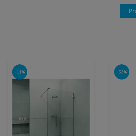
Pr
-11%
-53%