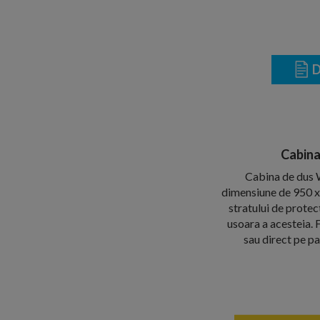
D
Cabina
Cabina de dus 
dimensiune de 950 x
stratului de protec
usoara a acesteia. F
sau direct pe p