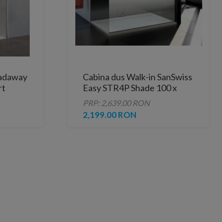
Radaway
Cabina dus Walk-in SanSwiss
rt
Easy STR4P Shade 100 x
H200 cm
PRP: 2,639.00 RON
2,199.00 RON