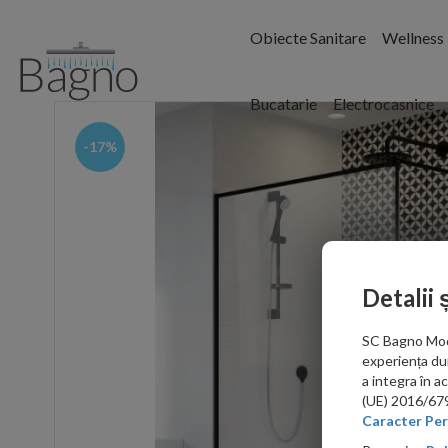
Obiecte Sanitare
Wellness
Bucatarie
Electrocasnice
-17%
Detalii 
SC Bagno Moder
experiența du
a integra în 
(UE) 2016/679 
Caracter Per