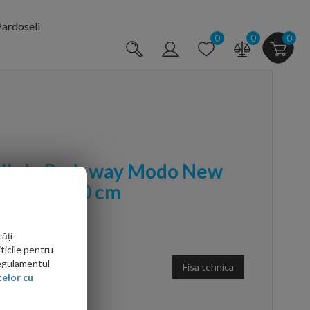
ardoseli
0
0
0
alk-In Radaway Modo New
, 95 x H200 cm
ăți
ticile pentru
Regulamentul
Fisa tehnica
elor cu
arte mai ieftin?