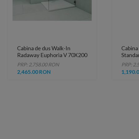
Cabina de dus Walk-In
Cabina 
Radaway Euphoria V 70X200
Standa
cm sticla transparenta
120x195
PRP: 2,758.00 RON
PRP: 2,
2,465.00 RON
1,190.