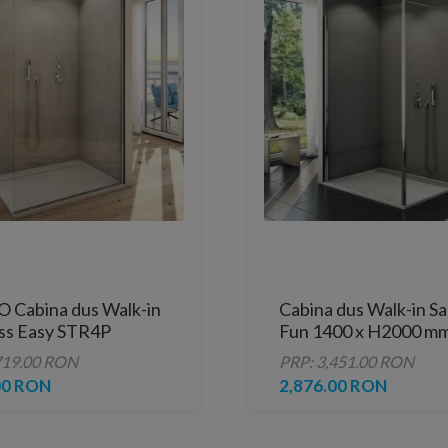
Cabina dus Walk-in
Cabina dus Walk-in S
ss Easy STR4P
Fun 1400 x H2000 mm 
200 cm
slefuit lucios
719.00 RON
PRP: 3,451.00 RON
00 RON
2,876.00 RON