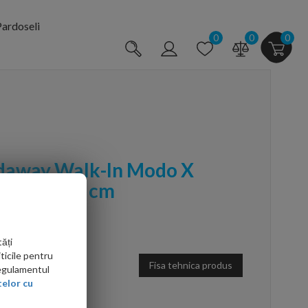
ardoseli
0
0
0
daway Walk-In Modo X
 120xH200 cm
ăți
ticile pentru
Fisa tehnica produs
Regulamentul
elor cu
arte mai ieftin?