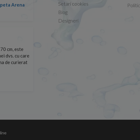
Setari cookies
lapeta Arena
Nicolae -
Politi
13.02.2026
Blog
Designeri
70 cm, este
Foarte prompți, am cerut detalii despre produs care nu
ei dvs. cu care
primit imediat. După ce am plasat comanda, aceasta a 
rma de curierat
Mulțumesc!
Cristina Opre -
10.07.2026
line