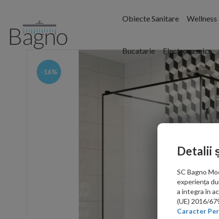
Obiecte Sanitare
Wellness
Bucatarie
Electrocasnice
-16%
Detalii 
SC Bagno Moder
experiența du
a integra în 
(UE) 2016/679 
Caracter Per