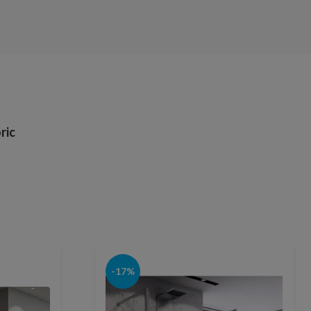
ric
-17%