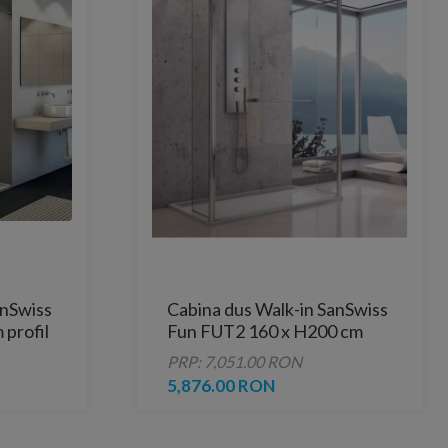
anSwiss
Cabina dus Walk-in SanSwiss
profil
Fun FUT2 160 x H200 cm
sticla securizata
PRP: 7,051.00 RON
5,876.00 RON