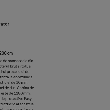
ator
200 cm
te de mansardele din
terul brut si totusi
drul procesului de
stenta la abraziune si
sticlei de 10 mm.
nei de dus. Cabina de
s este de 1180 mm.
t de protective Easy
ntretinere al acesteia
i, ci se scurg, fara a