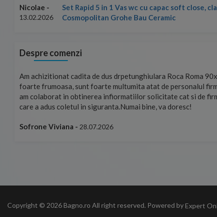
Set Rapid 5 in 1 Vas wc cu capac soft close, c
Nicolae -
Cosmopolitan Grohe Bau Ceramic
13.02.2026
Despre comenzi
mand!
Am achizitionat cadita de dus drpetunghiulara Roca Roma 90x
foarte frumoasa, sunt foarte multumita atat de personalul firm
am colaborat in obtinerea infiormatiilor solicitate cat si de fi
care a adus coletul in siguranta.Numai bine, va doresc!
Sofrone Viviana -
28.07.2026
Copyright © 2026 Bagno.ro All right reserved. Powered by
Expert On