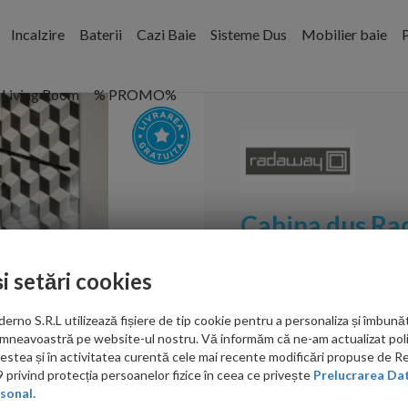
Incalzire
Baterii
Cazi Baie
Sisteme Dus
Mobilier baie
P
Living Room
% PROMO%
Cabina dus Ra
Black I Frame
și setări cookies
Cod:
388324-54-58
no S.R.L utilizează fișiere de tip cookie pentru a personaliza și îmbunăt
PRP: 5,264.00 RON
mneavoastră pe website-ul nostru. Vă informăm că ne-am actualizat poli
4,422.00 RON
acestea și în activitatea curentă cele mai recente modificări propuse de 
privind protecția persoanelor fizice în ceea ce privește
Prelucrarea Dat
sonal.
Ati gasit in alta p