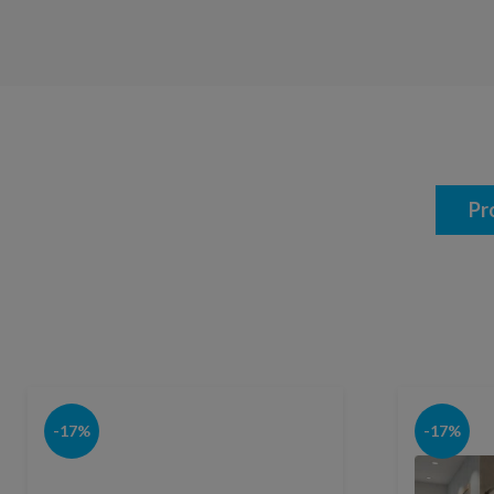
Pr
-17%
-17%