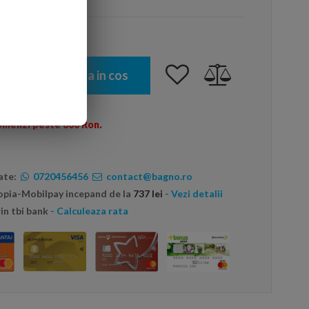
Adauga in cos
omenzi peste 600 Ron.
ate:
0720456456
contact@bagno.ro
topia-Mobilpay incepand de la
737 lei
- Vezi detalii
in tbi bank
- Calculeaza rata