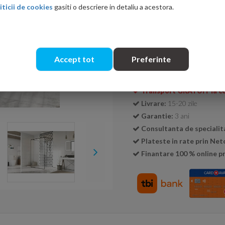
iticii de cookies
gasiti o descriere in detaliu a acestora.
Cantitate:
Accept tot
Preferinte
Transport GRATUIT la c
Livrare:
15-20 zile
Garantie:
3 ani
Consultanta de specialit
Plateste in rate prin Ne
Finantare 100 % online pr