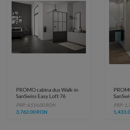
PROMO cabina dus Walk-in
PROMO 
SanSwiss Easy Loft 76
SanSwi
Industries 140 x H200 cm
130xH
PRP: 4,514.00 RON
PRP: 1,
profil negru mat
3,762.00 RON
1,433.