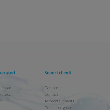
araturi
Suport clienti
cumpar
Contul meu
latesc
Contact
re
Termeni si conditii
Capacele Grohe sunt de bună calitate și se i
Conditii de garantie