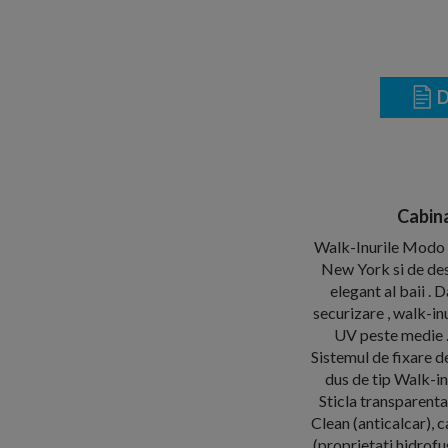
D
Cabin
Walk-Inurile Modo X
New York si de desi
elegant al baii .
securizare , walk-inu
UV peste medie .
Sistemul de fixare d
dus de tip Walk-i
Sticla transparenta
Clean (anticalcar), c
(proprietati hidrofug