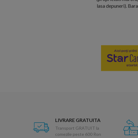
lasa depuneri). Bara
LIVRARE GRATUITA
Transport GRATUIT la
comezile peste 600 Ron