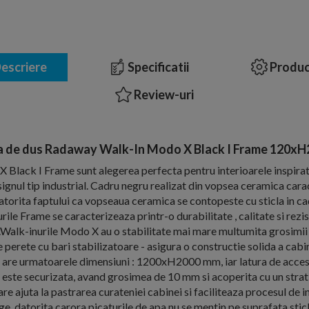
escriere
Specificatii
Produc
Review-uri
a de dus Radaway Walk-In Modo X Black I Frame 120xH
 Black I Frame sunt alegerea perfecta pentru interioarele inspira
gnul tip industrial. Cadru negru realizat din vopsea ceramica carac
 Datorita faptului ca vopseaua ceramica se contopeste cu sticla in ca
rile Frame se caracterizeaza printr-o durabilitate , calitate si rezi
Walk-inurile Modo X au o stabilitate mai mare multumita grosimii 
e perete cu bari stabilizatoare - asigura o constructie solida a cabi
n are urmatoarele dimensiuni : 1200xH2000 mm, iar latura de acce
 este securizata, avand grosimea de 10 mm si acoperita cu un stra
are ajuta la pastrarea curateniei cabinei si faciliteaza procesul de i
e, datorita carora picaturile de apa nu se mentin pe suprafata sticle