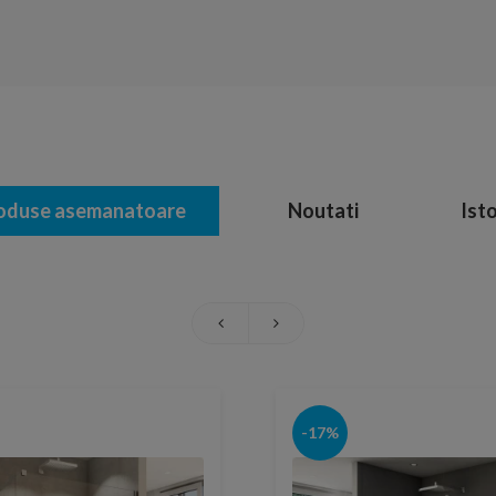
oduse asemanatoare
Noutati
Isto
-17%