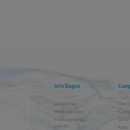
Info Bagno
Cump
Despre noi
Cum 
Protectie date
Cum p
Politica privind
Livra
Conform descrierii!
cookies
Rate