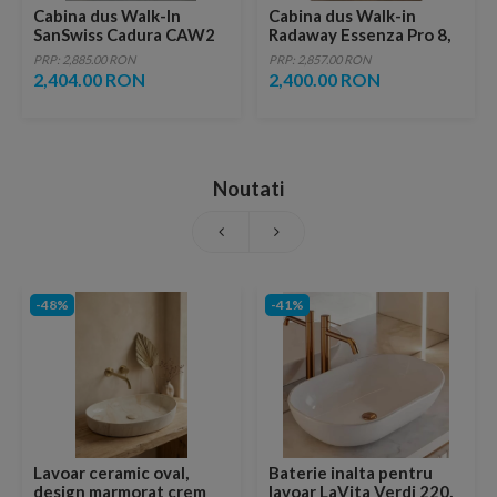
Cabina dus Walk-In
Cabina dus Walk-in
SanSwiss Cadura CAW2
Radaway Essenza Pro 8,
cu usa culisanta 100 x
80 x 200 cm, gold
PRP: 2,885.00 RON
PRP: 2,857.00 RON
H200 cm
2,404.00 RON
2,400.00 RON
Noutati
-48%
-41%
Lavoar ceramic oval,
Baterie inalta pentru
design marmorat crem
lavoar LaVita Verdi 220,