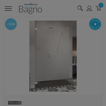
0
-16%