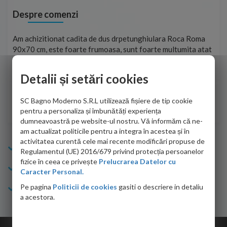
Despre comenzi
t
Am achizitionat cadita de dus drpetunghiulara Roca Roma
Foa
90x70 cm, este foarte frumoasa, sunt foarte multumita atat
pe 
de personalul firmei dvs. cu care am colaborat in obtinerea
ace
infiormatiilor solicitate cat si de firma de curierat care a
Detalii și setări cookies
Cri
adus coletul in siguranta.Numai bine, va doresc!
SC Bagno Moderno S.R.L utilizează fișiere de tip cookie
Sofrone Viviana -
28.07.2026
pentru a personaliza și îmbunătăți experiența
dumneavoastră pe website-ul nostru. Vă informăm că ne-
am actualizat politicile pentru a integra în acestea și în
activitatea curentă cele mai recente modificări propuse de
Info Bagno
Regulamentul (UE) 2016/679 privind protecția persoanelor
fizice în ceea ce privește
Prelucrarea Datelor cu
Cumparaturi
Caracter Personal.
Pe pagina
Politicii de cookies
gasiti o descriere in detaliu
Suport clienti
a acestora.
Copyright © 2026 Bagno.ro All right reserved. Powered by
Expert Online