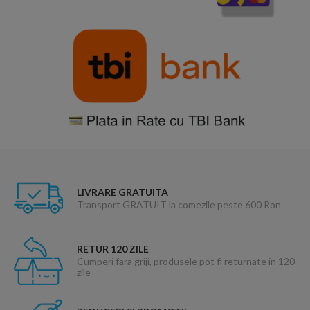
LIVRARE GRATUITA
Transport GRATUIT la comezile peste 600 Ron
RETUR 120 ZILE
Cumperi fara griji, produsele pot fi returnate in 120
zile