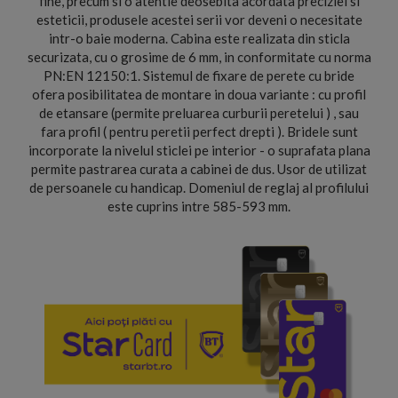
fine, precum si o atentie deosebita acordata preciziei si
esteticii, produsele acestei serii vor deveni o necesitate
intr-o baie moderna. Cabina este realizata din sticla
securizata, cu o grosime de 6 mm, in conformitate cu norma
PN:EN 12150:1. Sistemul de fixare de perete cu bride
ofera posibilitatea de montare in doua variante : cu profil
de etansare (permite preluarea curburii peretelui ) , sau
fara profil ( pentru peretii perfect drepti ). Bridele sunt
incorporate la nivelul sticlei pe interior - o suprafata plana
permite pastrarea curata a cabinei de dus. Usor de utilizat
de persoanele cu handicap. Domeniul de reglaj al profilului
este cuprins intre 585-593 mm.