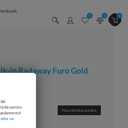
ardoseli
0
0
0
lk-In Radaway Furo Gold
 dreapta
0110744-01-01
ăți
ticile pentru
Fisa tehnica produs
Regulamentul
elor cu
arte mai ieftin?