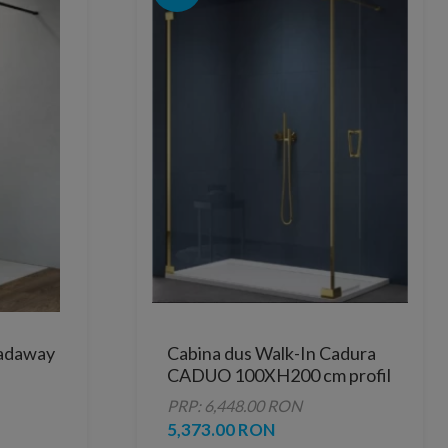
Radaway
Cabina dus Walk-In Cadura
CADUO 100XH200 cm profil
auriu sticla Shade
PRP: 6,448.00 RON
5,373.00 RON