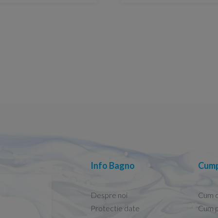
Info Bagno
Cump
Despre noi
Cum 
Protectie date
Cum p