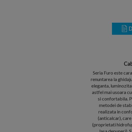
D
Cab
Seria Furo este cara
renuntarea la ghidaju
eleganta, luminozitat
astfel mai usoara cur
si confortabila. 
metodei de stabil
realizata in con
(anticalcar), care
(proprietati hidrofug
lasa depuneri). S