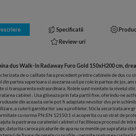
escriere
Specificatii
Produc
Review-uri
ina dus Walk-In Radaway Furo Gold 150xH200 cm, dre
cterizata de o calitate fara precedent printre cabinele de dus cu si
l din partea superioara si asezarea usii pe role in partea de jos, am
e si transparenta extraordinara. Rolele sunt montate la nivelul sticl
atarea cabinei . Usa gliseaza prin fata partii fixe, oferindu-ne astf
Produsele din aceasta serie pot fi adaptate nevoilor dvs prin schim
izare, a culorii garniturilor sau a profilelor. Sticla securizata are
formitate cu norma PN:EN 12150:1 si acoperita cu un strat de prot
 ajuta la pastrarea curateniei cabinei si faciliteaza procesul de intr
e, datorita carora picaturile de apa nu se mentin pe suprafata sticle
istemul de fixare de perete cu profile - permite preluarea curburii 