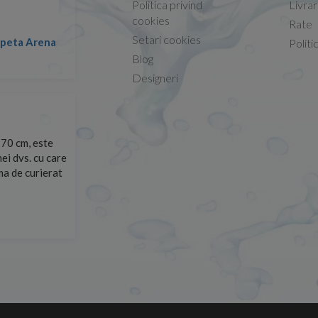
Politica privind
Livra
Conform descrierii!
cookies
Rate
Setari cookies
lapeta Arena
Nicolae -
Politi
13.02.2026
Blog
Designeri
70 cm, este
Foarte prompți, am cerut detalii despre produs care nu
ei dvs. cu care
primit imediat. După ce am plasat comanda, aceasta a 
rma de curierat
Mulțumesc!
Cristina Opre -
10.07.2026