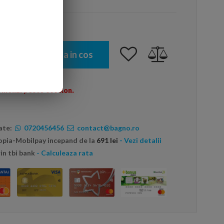
Adauga in cos
omenzi peste 600 Ron.
ate:
0720456456
contact@bagno.ro
topia-Mobilpay incepand de la
691 lei
- Vezi detalii
in tbi bank
- Calculeaza rata