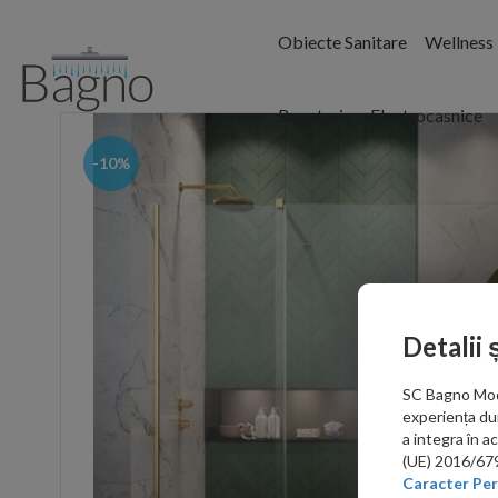
Obiecte Sanitare
Wellness
Bucatarie
Electrocasnice
-10%
Detalii 
SC Bagno Moder
experiența du
a integra în 
(UE) 2016/679 
Caracter Per