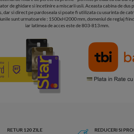
ator de ghidare si incetinire a miscarii usii. Aceasta cabina de dus 
, dar si direct pe pardoseala si poate fi utilizata cu usurinta de ca
siunile sunt urmatoarele : 1500xH2000 mm, domeniul de reglaj fi
iar latimea de acces este de 803-813 mm.
RETUR 120 ZILE
REDUCERI SI PR