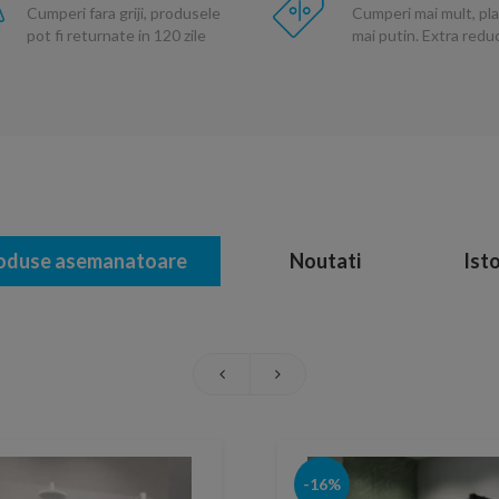
Cumperi fara griji, produsele
Cumperi mai mult, pla
pot fi returnate in 120 zile
mai putin. Extra red
oduse asemanatoare
Noutati
Isto
-16%