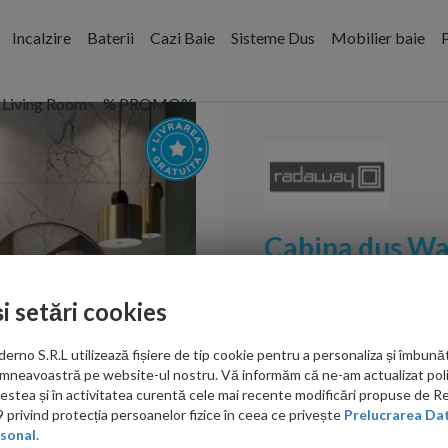
Incalzire
Baterii
Cazi Baie
Sisteme Dus
Mobilier baie
P
Living Room
% PROMO%
Cabina dus Wa
150xH200 cm,
și setări cookies
Cod:
10106788-09-01R,1
no S.R.L utilizează fișiere de tip cookie pentru a personaliza și îmbunăt
PRP: 4,587.00 RON
mneavoastră pe website-ul nostru. Vă informăm că ne-am actualizat poli
4,145.00 RON
acestea și în activitatea curentă cele mai recente modificări propuse de 
privind protecția persoanelor fizice în ceea ce privește
Prelucrarea Dat
sonal.
Ati gasit in alta p