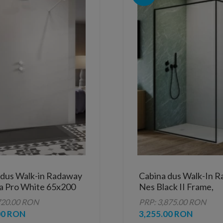
 dus Walk-in Radaway
Cabina dus Walk-In 
a Pro White 65x200
Nes Black II Frame,
100xH200 cm
720.00 RON
PRP: 3,875.00 RON
00 RON
3,255.00 RON