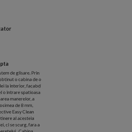
ator
apta
stem de glisare. Prin
 obtinut o cabina de o
ei la interior, facabd
el o intrare spatioasa
barea manerelor, a
 grosimea de 8 mm,
ective Easy Clean
etinere al acesteia
i, ci se scurg, fara a
peretelui . Cabina