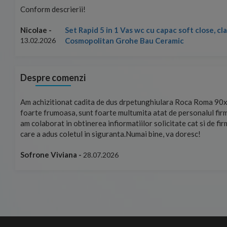
Conform descrierii!
Set Rapid 5 in 1 Vas wc cu capac soft close, c
Nicolae -
Cosmopolitan Grohe Bau Ceramic
13.02.2026
Despre comenzi
mand!
Am achizitionat cadita de dus drpetunghiulara Roca Roma 90x
foarte frumoasa, sunt foarte multumita atat de personalul firm
am colaborat in obtinerea infiormatiilor solicitate cat si de fi
care a adus coletul in siguranta.Numai bine, va doresc!
Sofrone Viviana -
28.07.2026