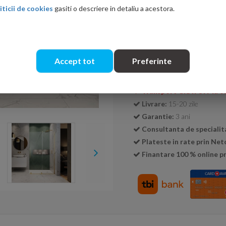
iticii de cookies
gasiti o descriere in detaliu a acestora.
Cantitate:
Accept tot
Preferinte
Transport GRATUIT la c
Livrare:
15-20 zile
Garantie:
3 ani
Consultanta de specialit
Plateste in rate prin Ne
Finantare 100 % online pr