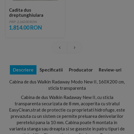
Cadita dus
dreptunghiulara
Radaway Argos D,
PRP: 2,160.00 RON
160X90X5,5 cm, acrilica
1,814.00 RON
Descriere
Specificatii
Producator
Review-uri
Cabina de dus Walkin Radaway Modo New II, 160X200 cm,
sticla transparenta
Cabina de dus Walkin Radaway New II, cu sticla
transparenta securizata de 8 mm, acoperita cu stratul
EasyClean,strat de protectie cu proprietati hidrofuge, este
prevazuta cu un sistem ce permite preluarea denivelarilor
peretelui pana la 10 mm. Cabina poate fi montata in
varianta stanga sau dreapta si se gaseste in patru tipuri de