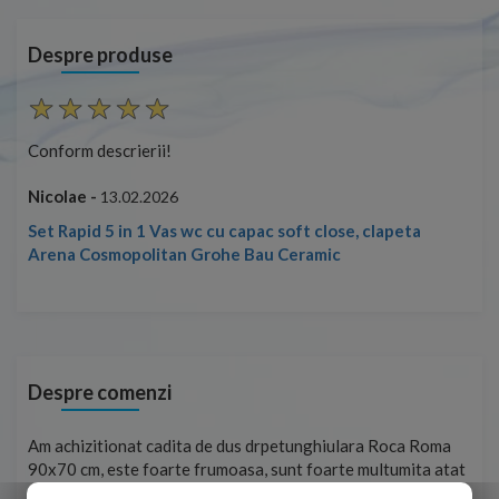
Despre produse
Conform descrierii!
Nicolae -
13.02.2026
ta
Despre comenzi
ulara Roca Roma
Foarte prompți, am cerut detalii despre produs car
te multumita atat
pe site și le-am primit imediat. După ce am plasat
rat in obtinerea
aceasta a ajuns foarte repede. Mulțumesc!