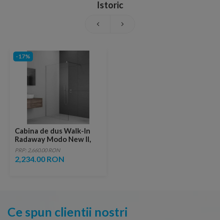
Istoric
-17%
Cabina de dus Walk-In
Radaway Modo New II,
160X200 cm, sticla
PRP: 2,660.00 RON
transparenta
2,234.00 RON
Ce spun clientii nostri