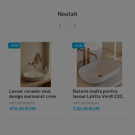
Noutati
-48%
-41%
Lavoar ceramic oval,
Baterie inalta pentru
design marmorat crem
lavoar LaVita Verdi 220,
lucios cu vene aurii,
fara ventil, brushed
PRP: 890.00 RON
PRP: 890.00 RON
ventil inclus
copper
470.00 RON
530.00 RON