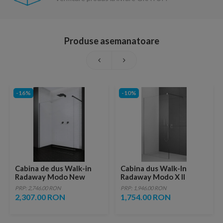
Produse asemanatoare
-16%
-10%
Cabina de dus Walk-in
Cabina dus Walk-In
Radaway Modo New
Radaway Modo X II
Black II 130 cm, profil
60xH200 cm
PRP: 2,746.00 RON
PRP: 1,946.00 RON
negru
2,307.00 RON
1,754.00 RON