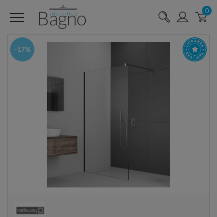
0
-17%