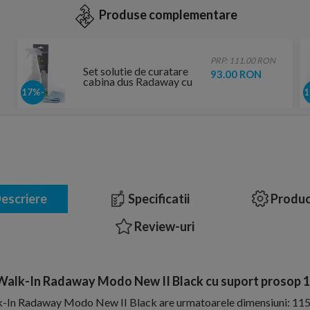
Produse complementare
PRP: 111.00 RON
Set solutie de curatare
93.00 RON
cabina dus Radaway cu
laveta
-17%
escriere
Specificatii
Produc
Review-uri
Walk-In Radaway Modo New II Black cu suport prosop
k-In Radaway Modo New II Black are urmatoarele dimensiuni: 1