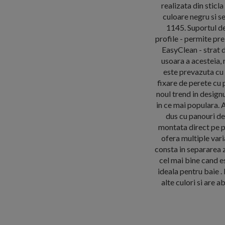
realizata din sticl
culoare negru si s
1145. Suportul de
profile - permite pre
EasyClean - strat 
usoara a acesteia,
este prevazuta cu 
fixare de perete cu 
noul trend in designu
in ce mai populara. 
dus cu panouri de
montata direct pe p
ofera multiple vari
consta in separarea z
cel mai bine cand 
ideala pentru baie . 
alte culori si are a