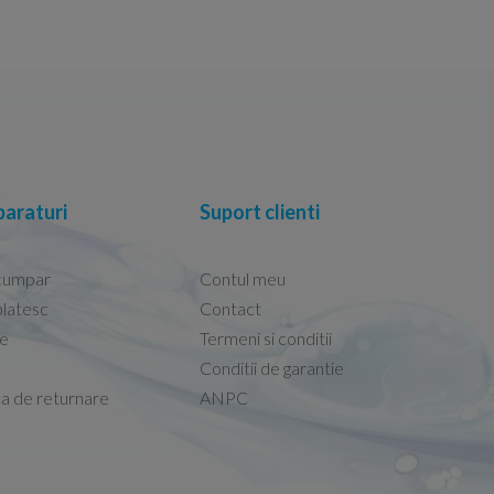
araturi
Suport clienti
cumpar
Contul meu
latesc
Contact
re
Termeni si conditii
Capacele Grohe sunt de bună calitate și se i
Conditii de garantie
Marius -
Capac WC Grohe Bau Cer
ca de returnare
ANPC
08.02.2026