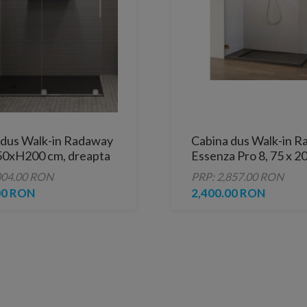
 dus Walk-in Radaway
Cabina dus Walk-in 
50xH200 cm, dreapta
Essenza Pro 8, 75 x 2
gold
004.00 RON
PRP: 2,857.00 RON
00 RON
2,400.00 RON