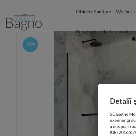
Obiecte Sanitare
Wellness
Bucatarie
Electrocasnice
-17%
Detalii 
SC Bagno Moder
experiența du
a integra în 
(UE) 2016/679 