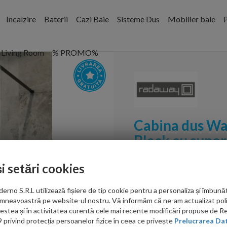
Incalzire
Baterii
Cazi Baie
Sisteme Dus
Mobilier baie
P
Living Room
% PROMO%
Cabina dus Wa
Black cu supo
Cod:
389115-54-01W
și setări cookies
PRP: 3,308.00 RON
no S.R.L utilizează fișiere de tip cookie pentru a personaliza și îmbunăt
2,778.00 RON
mneavoastră pe website-ul nostru. Vă informăm că ne-am actualizat poli
acestea și în activitatea curentă cele mai recente modificări propuse de 
privind protecția persoanelor fizice în ceea ce privește
Prelucrarea Dat
Ati gasit in alta p