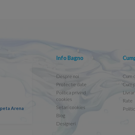
Info Bagno
Cump
Despre noi
Cum 
Protectie date
Cum p
Politica privind
Livra
Conform descrierii!
cookies
Rate
Setari cookies
lapeta Arena
Nicolae -
Politi
13.02.2026
Blog
Designeri