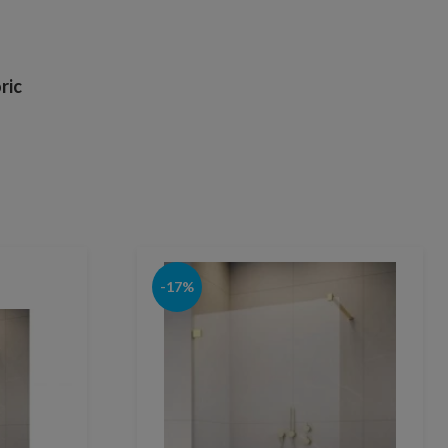
ric
-17%