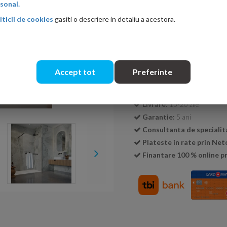
sonal.
iticii de cookies
gasiti o descriere in detaliu a acestora.
Cantitate:
Accept tot
Preferinte
Transport GRATUIT la c
Livrare:
15-20 zile
Garantie:
5 ani
Consultanta de specialit
Plateste in rate prin Ne
Finantare 100 % online pr