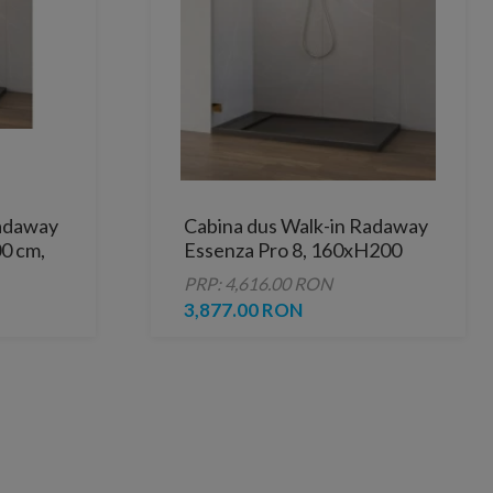
Radaway
Cabina dus Walk-in Radaway
00 cm,
Essenza Pro 8, 160xH200
cm, gold
PRP: 4,616.00 RON
3,877.00 RON