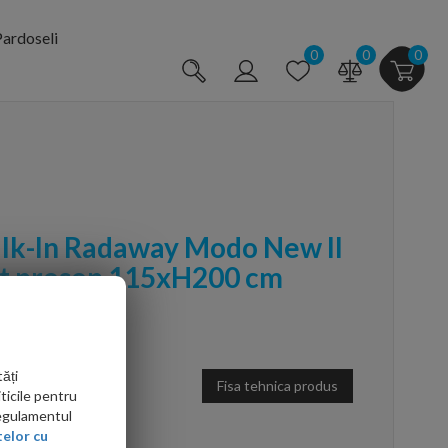
ardoseli
0
0
0
lk-In Radaway Modo New II
rt prosop 115xH200 cm
ăți
Fisa tehnica produs
ticile pentru
Regulamentul
elor cu
arte mai ieftin?