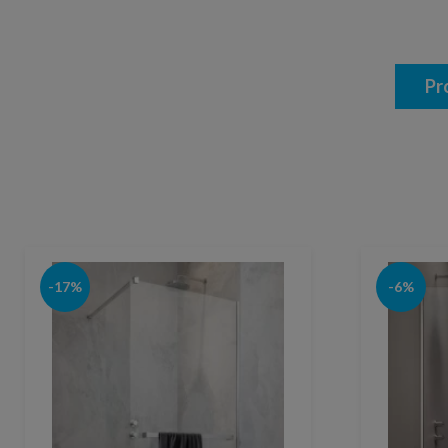
Pr
-17%
-6%