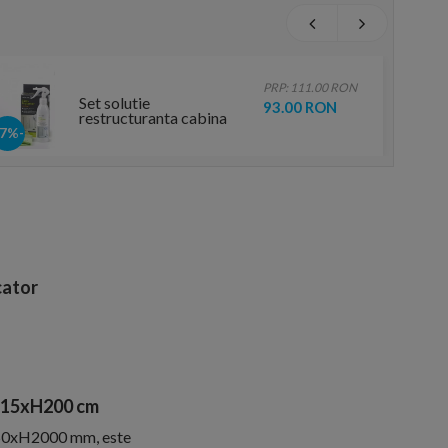
PRP: 111.00 RON
Set solutie
93.00 RON
restructuranta cabina
dus cu laveta Radaway
-17%
ator
 115xH200 cm
150xH2000 mm, este