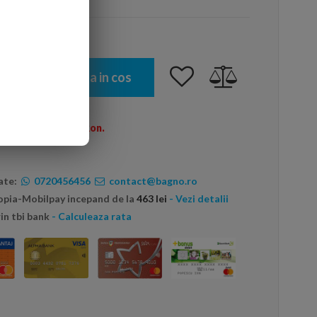
Adauga in cos
omenzi peste 600 Ron.
ate:
0720456456
contact@bagno.ro
topia-Mobilpay incepand de la
463 lei
- Vezi detalii
in tbi bank
- Calculeaza rata