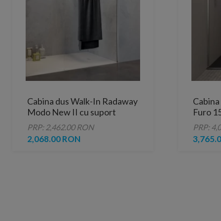
Cabina dus Walk-In Radaway
Cabina
Modo New II cu suport
Furo 1
prosop 90xH200 cm
PRP: 2,462.00 RON
PRP: 4,
2,068.00 RON
3,765.