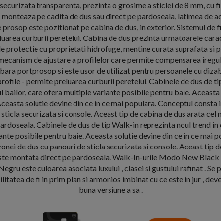
a securizata transparenta, prezinta o grosime a sticlei de 8 mm, cu fin
e monteaza pe cadita de dus sau direct pe pardoseala, latimea de a
 prosop este pozitionat pe cabina de dus, in exterior. Sistemul de f
luarea curburii peretelui. Cabina de dus prezinta urmatoarele carac
de protectie cu proprietati hidrofuge, mentine curata suprafata si p
 mecanism de ajustare a profilelor care permite compensarea iregular
bara portprosop si este usor de utilizat pentru persoanele cu dizabi
profile - permite preluarea curburii peretelui. Cabinele de dus de t
l bailor, care ofera multiple variante posibile pentru baie. Aceasta
Aceasta solutie devine din ce in ce mai populara. Conceptul consta 
 sticla securizata si console. Aceast tip de cabina de dus arata cel 
ardoseala. Cabinele de dus de tip Walk-in reprezinta noul trend in d
ante posibile pentru baie. Aceasta solutie devine din ce in ce mai 
onei de dus cu panouri de sticla securizata si console. Aceast tip 
este montata direct pe pardoseala. Walk-In-urile Modo New Black 
Negru este culoarea asociata luxului , clasei si gustului rafinat . Se
bilitatea de fi in prim plan si armonios imbinat cu ce este in jur , de
buna versiune a sa .