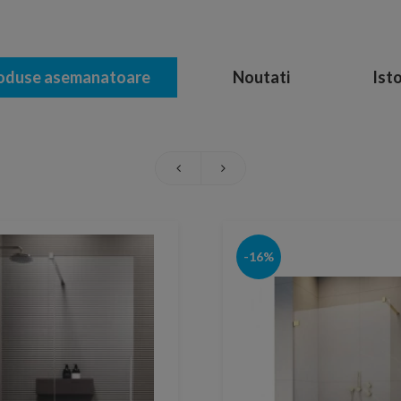
oduse asemanatoare
Noutati
Isto
-16%