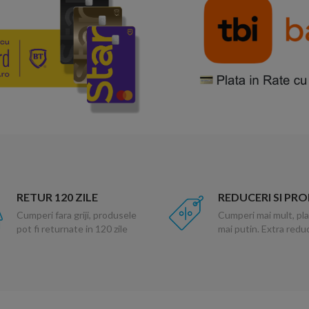
RETUR 120 ZILE
REDUCERI SI PR
Cumperi fara griji, produsele
Cumperi mai mult, pla
pot fi returnate in 120 zile
mai putin. Extra red