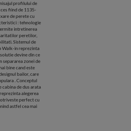
isajul profilului de
cces fiind de 1135-
ixare de perete cu
teristici : tehnologie
ermite intretinerea
itatilor peretilor,
litati. Sistemul de
ip Walk-in reprezinta
 solutie devine din ce
in separarea zonei de
mai bine cand este
esignul bailor, care
populara . Conceptul
de cabina de dus arata
reprezinta alegerea
 potriveste perfect cu
venind astfel cea mai