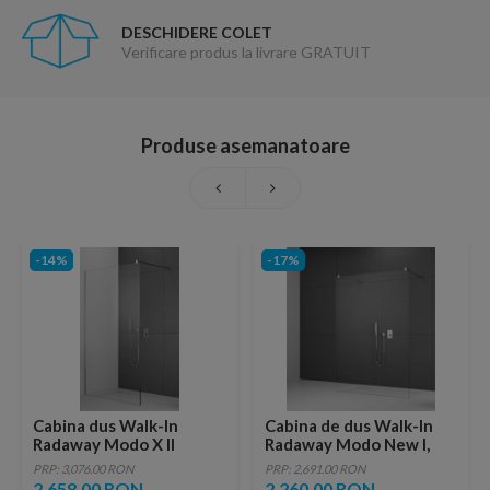
DESCHIDERE COLET
Verificare produs la livrare GRATUIT
Produse asemanatoare
-14%
-17%
Cabina dus Walk-In
Cabina de dus Walk-In
Radaway Modo X II
Radaway Modo New I,
135xH200 cm
120x200 cm, sticla
PRP: 3,076.00 RON
PRP: 2,691.00 RON
transparenta
2,658.00 RON
2,260.00 RON