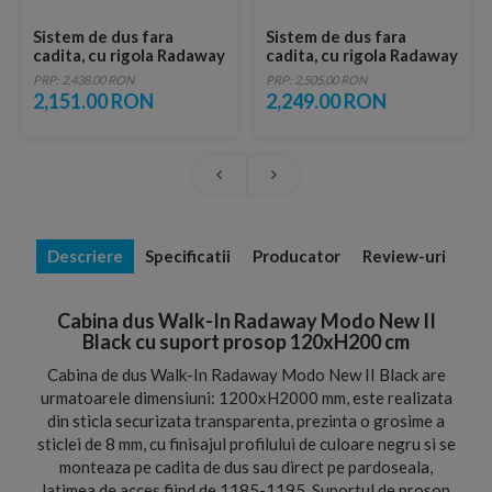
Sistem de dus fara
Sistem de dus fara
cadita, cu rigola Radaway
cadita, cu rigola Radaway
RadaDrain 120 x 120 cm
RadaDrain pe marginea
PRP: 2,438.00 RON
PRP: 2,505.00 RON
lunga 120 x 80 cm
2,151.00 RON
2,249.00 RON
Descriere
Specificatii
Producator
Review-uri
Cabina dus Walk-In Radaway Modo New II
Black cu suport prosop 120xH200 cm
Cabina de dus Walk-In Radaway Modo New II Black are
urmatoarele dimensiuni: 1200xH2000 mm, este realizata
din sticla securizata transparenta, prezinta o grosime a
sticlei de 8 mm, cu finisajul profilului de culoare negru si se
monteaza pe cadita de dus sau direct pe pardoseala,
latimea de acces fiind de 1185-1195. Suportul de prosop