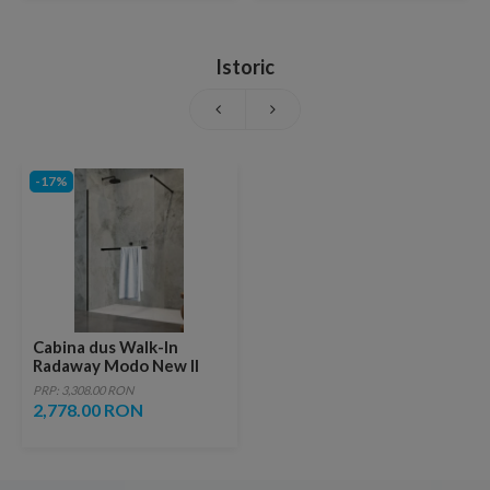
Istoric
-17%
Cabina dus Walk-In
Radaway Modo New II
Black cu suport prosop
PRP: 3,308.00 RON
120xH200 cm
2,778.00 RON