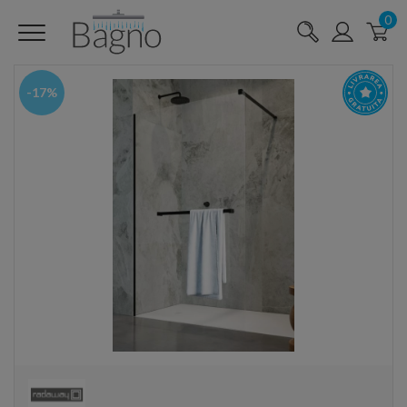
0
-17%