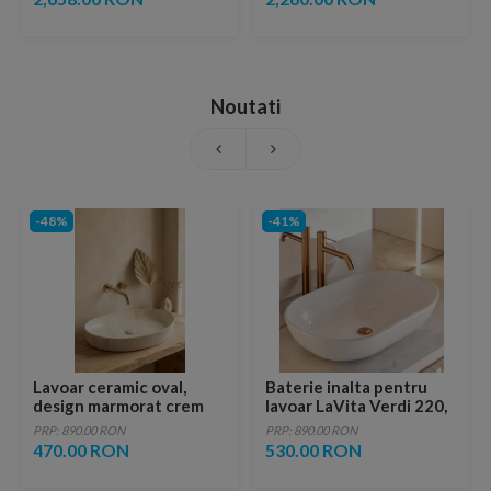
Noutati
-48%
-41%
Lavoar ceramic oval,
Baterie inalta pentru
design marmorat crem
lavoar LaVita Verdi 220,
lucios cu vene aurii,
fara ventil, brushed
PRP: 890.00 RON
PRP: 890.00 RON
ventil inclus
copper
470.00 RON
530.00 RON