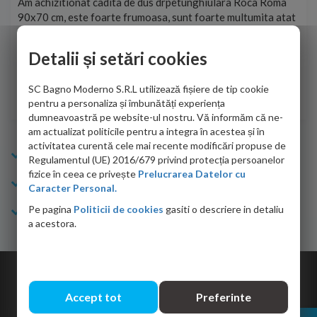
t
Am achizitionat cadita de dus drpetunghiulara Roca Roma
Foa
90x70 cm, este foarte frumoasa, sunt foarte multumita atat
pe 
de personalul firmei dvs. cu care am colaborat in obtinerea
ace
infiormatiilor solicitate cat si de firma de curierat care a
Detalii și setări cookies
Cri
adus coletul in siguranta.Numai bine, va doresc!
SC Bagno Moderno S.R.L utilizează fișiere de tip cookie
Sofrone Viviana -
28.07.2026
pentru a personaliza și îmbunătăți experiența
dumneavoastră pe website-ul nostru. Vă informăm că ne-
am actualizat politicile pentru a integra în acestea și în
activitatea curentă cele mai recente modificări propuse de
Info Bagno
Regulamentul (UE) 2016/679 privind protecția persoanelor
fizice în ceea ce privește
Prelucrarea Datelor cu
Cumparaturi
Caracter Personal.
Pe pagina
Politicii de cookies
gasiti o descriere in detaliu
Suport clienti
a acestora.
Copyright © 2026 Bagno.ro All right reserved. Powered by
Expert Online
Accept tot
Preferinte