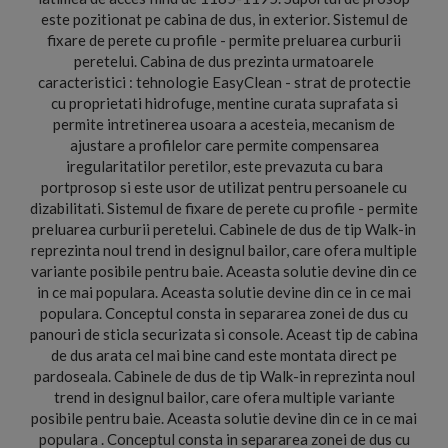
este pozitionat pe cabina de dus, in exterior. Sistemul de
fixare de perete cu profile - permite preluarea curburii
peretelui. Cabina de dus prezinta urmatoarele
caracteristici : tehnologie EasyClean - strat de protectie
cu proprietati hidrofuge, mentine curata suprafata si
permite intretinerea usoara a acesteia, mecanism de
ajustare a profilelor care permite compensarea
iregularitatilor peretilor, este prevazuta cu bara
portprosop si este usor de utilizat pentru persoanele cu
dizabilitati. Sistemul de fixare de perete cu profile - permite
preluarea curburii peretelui. Cabinele de dus de tip Walk-in
reprezinta noul trend in designul bailor, care ofera multiple
variante posibile pentru baie. Aceasta solutie devine din ce
in ce mai populara. Aceasta solutie devine din ce in ce mai
populara. Conceptul consta in separarea zonei de dus cu
panouri de sticla securizata si console. Aceast tip de cabina
de dus arata cel mai bine cand este montata direct pe
pardoseala. Cabinele de dus de tip Walk-in reprezinta noul
trend in designul bailor, care ofera multiple variante
posibile pentru baie. Aceasta solutie devine din ce in ce mai
populara . Conceptul consta in separarea zonei de dus cu