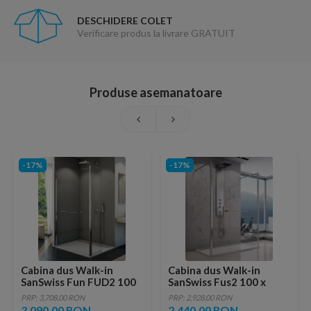
DESCHIDERE COLET
Verificare produs la livrare GRATUIT
Produse asemanatoare
-17%
-17%
Cabina dus Walk-in
Cabina dus Walk-in
SanSwiss Fun FUD2 100
SanSwiss Fus2 100 x
x 40 x H200 cm sticla
H200 cm sticla
PRP: 3,708.00 RON
PRP: 2,928.00 RON
Durlux
securizata
3,090.00 RON
2,440.00 RON