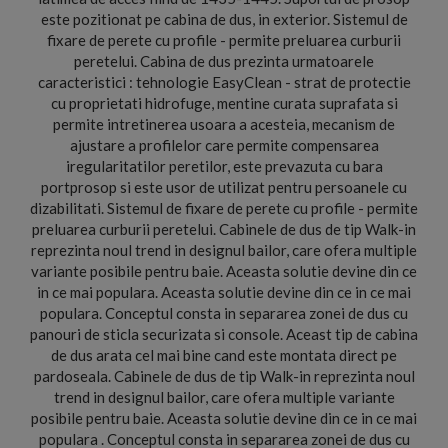
este pozitionat pe cabina de dus, in exterior. Sistemul de
fixare de perete cu profile - permite preluarea curburii
peretelui. Cabina de dus prezinta urmatoarele
caracteristici : tehnologie EasyClean - strat de protectie
cu proprietati hidrofuge, mentine curata suprafata si
permite intretinerea usoara a acesteia, mecanism de
ajustare a profilelor care permite compensarea
iregularitatilor peretilor, este prevazuta cu bara
portprosop si este usor de utilizat pentru persoanele cu
dizabilitati. Sistemul de fixare de perete cu profile - permite
preluarea curburii peretelui. Cabinele de dus de tip Walk-in
reprezinta noul trend in designul bailor, care ofera multiple
variante posibile pentru baie. Aceasta solutie devine din ce
in ce mai populara. Aceasta solutie devine din ce in ce mai
populara. Conceptul consta in separarea zonei de dus cu
panouri de sticla securizata si console. Aceast tip de cabina
de dus arata cel mai bine cand este montata direct pe
pardoseala. Cabinele de dus de tip Walk-in reprezinta noul
trend in designul bailor, care ofera multiple variante
posibile pentru baie. Aceasta solutie devine din ce in ce mai
populara . Conceptul consta in separarea zonei de dus cu