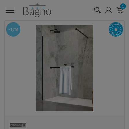
0
-17%