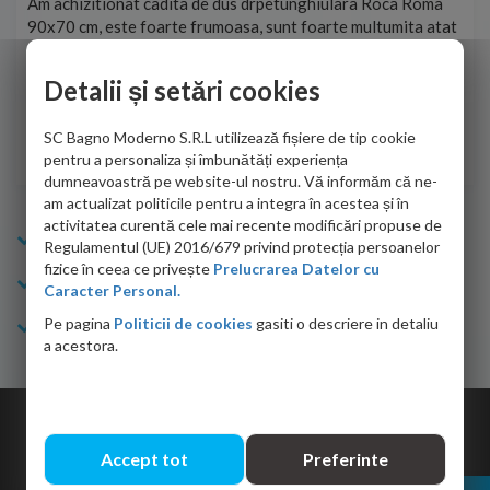
t
Am achizitionat cadita de dus drpetunghiulara Roca Roma
Foa
90x70 cm, este foarte frumoasa, sunt foarte multumita atat
pe 
de personalul firmei dvs. cu care am colaborat in obtinerea
ace
infiormatiilor solicitate cat si de firma de curierat care a
Detalii și setări cookies
Cri
adus coletul in siguranta.Numai bine, va doresc!
SC Bagno Moderno S.R.L utilizează fișiere de tip cookie
Sofrone Viviana -
28.07.2026
pentru a personaliza și îmbunătăți experiența
dumneavoastră pe website-ul nostru. Vă informăm că ne-
am actualizat politicile pentru a integra în acestea și în
activitatea curentă cele mai recente modificări propuse de
Info Bagno
Regulamentul (UE) 2016/679 privind protecția persoanelor
fizice în ceea ce privește
Prelucrarea Datelor cu
Cumparaturi
Caracter Personal.
Pe pagina
Politicii de cookies
gasiti o descriere in detaliu
Suport clienti
a acestora.
Copyright © 2026 Bagno.ro All right reserved. Powered by
Expert Online
Accept tot
Preferinte