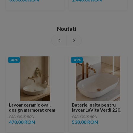
Noutati
-48%
-41%
Lavoar ceramic oval,
Baterie inalta pentru
design marmorat crem
lavoar LaVita Verdi 220,
lucios cu vene aurii,
fara ventil, brushed
PRP: 890.00 RON
PRP: 890.00 RON
ventil inclus
copper
470.00 RON
530.00 RON