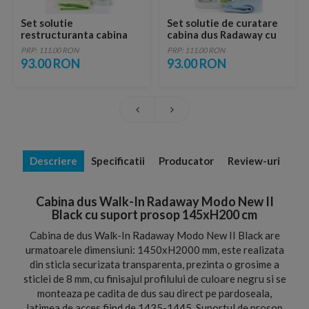
Set solutie
Set solutie de curatare
restructuranta cabina
cabina dus Radaway cu
dus cu laveta Radaway
laveta
PRP: 111.00 RON
PRP: 111.00 RON
93.00 RON
93.00 RON
Descriere
Specificatii
Producator
Review-uri
Cabina dus Walk-In Radaway Modo New II
Black cu suport prosop 145xH200 cm
Cabina de dus Walk-In Radaway Modo New II Black are
urmatoarele dimensiuni: 1450xH2000 mm, este realizata
din sticla securizata transparenta, prezinta o grosime a
sticlei de 8 mm, cu finisajul profilului de culoare negru si se
monteaza pe cadita de dus sau direct pe pardoseala,
latimea de acces fiind de 1435-1445. Suportul de prosop