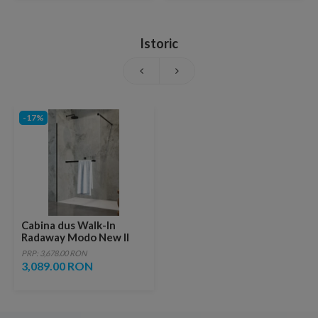
Istoric
-17%
Cabina dus Walk-In
Radaway Modo New II
Black cu suport prosop
PRP: 3,678.00 RON
145xH200 cm
3,089.00 RON