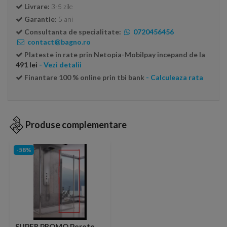
Livrare:
3-5 zile
Garantie:
5 ani
Consultanta de specialitate:
0720456456
contact@bagno.ro
Plateste in rate prin Netopia-Mobilpay incepand de la
491 lei
- Vezi detalii
Finantare 100 % online prin tbi bank
- Calculeaza rata
Produse complementare
-58%
SUPER PROMO Perete