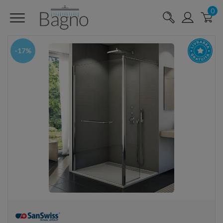
0
-17%