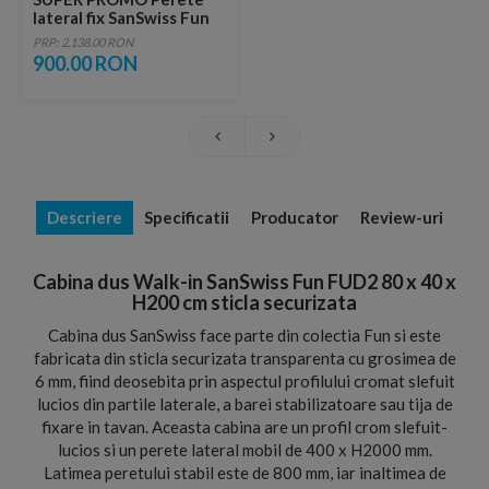
lateral fix SanSwiss Fun
80x200 cm
PRP: 2,138.00 RON
900.00 RON
Descriere
Specificatii
Producator
Review-uri
Cabina dus Walk-in SanSwiss Fun FUD2 80 x 40 x
H200 cm sticla securizata
Cabina dus SanSwiss face parte din colectia Fun si este
fabricata din sticla securizata transparenta cu grosimea de
6 mm, fiind deosebita prin aspectul profilului cromat slefuit
lucios din partile laterale, a barei stabilizatoare sau tija de
fixare in tavan. Aceasta cabina are un profil crom slefuit-
lucios si un perete lateral mobil de 400 x H2000 mm.
Latimea peretului stabil este de 800 mm, iar inaltimea de