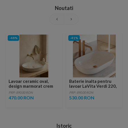
Noutati
-48%
-41%
Lavoar ceramic oval,
Baterie inalta pentru
design marmorat crem
lavoar LaVita Verdi 220,
lucios cu vene aurii,
fara ventil, brushed
PRP: 890.00 RON
PRP: 890.00 RON
ventil inclus
copper
470.00 RON
530.00 RON
Istoric