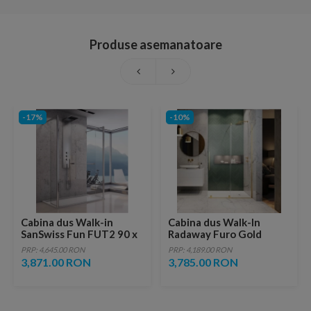
Produse asemanatoare
-17%
-10%
Cabina dus Walk-in
Cabina dus Walk-In
SanSwiss Fun FUT2 90 x
Radaway Furo Gold
H200 cm sticla Durlux
120xH200 cm, dreapta
PRP: 4,645.00 RON
PRP: 4,189.00 RON
3,871.00 RON
3,785.00 RON