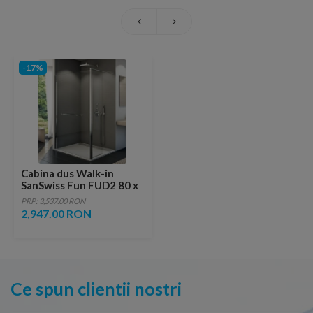
-17%
Cabina dus Walk-in
SanSwiss Fun FUD2 80 x
40 x H200 cm sticla
PRP: 3,537.00 RON
securizata
2,947.00 RON
Ce spun clientii nostri