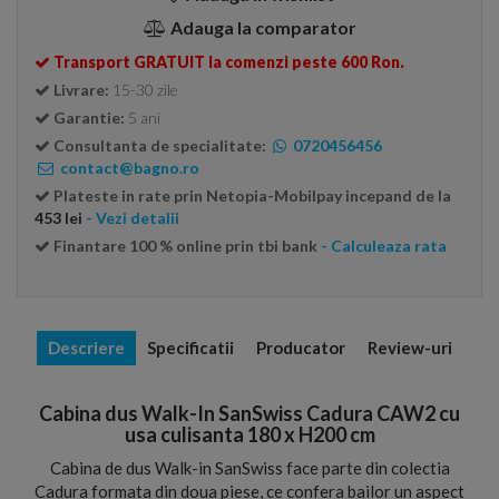
Adauga la comparator
Transport GRATUIT la comenzi peste 600 Ron.
Livrare:
15-30 zile
Garantie:
5 ani
Consultanta de specialitate:
0720456456
contact@bagno.ro
Plateste in rate prin Netopia-Mobilpay incepand de la
453 lei
- Vezi detalii
Finantare 100 % online prin tbi bank
- Calculeaza rata
Descriere
Specificatii
Producator
Review-uri
Cabina dus Walk-In SanSwiss Cadura CAW2 cu
usa culisanta 180 x H200 cm
Cabina de dus Walk-in SanSwiss face parte din colectia
Cadura formata din doua piese, ce confera bailor un aspect