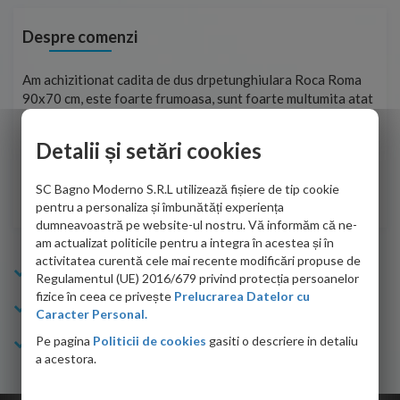
Despre comenzi
t
Am achizitionat cadita de dus drpetunghiulara Roca Roma
Foa
90x70 cm, este foarte frumoasa, sunt foarte multumita atat
pe 
de personalul firmei dvs. cu care am colaborat in obtinerea
ace
infiormatiilor solicitate cat si de firma de curierat care a
Detalii și setări cookies
Cri
adus coletul in siguranta.Numai bine, va doresc!
SC Bagno Moderno S.R.L utilizează fișiere de tip cookie
Sofrone Viviana -
28.07.2026
pentru a personaliza și îmbunătăți experiența
dumneavoastră pe website-ul nostru. Vă informăm că ne-
am actualizat politicile pentru a integra în acestea și în
activitatea curentă cele mai recente modificări propuse de
Info Bagno
Regulamentul (UE) 2016/679 privind protecția persoanelor
fizice în ceea ce privește
Prelucrarea Datelor cu
Cumparaturi
Caracter Personal.
Pe pagina
Politicii de cookies
gasiti o descriere in detaliu
Suport clienti
a acestora.