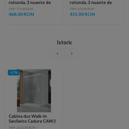
rotunda, 3 nuante de
rotunda, 3 nuante de
lumina, dezaburire si
lumina, dezaburire si
PRP: 771.00 RON
PRP: 670.00 RON
touch control
touch control
468.00 RON
415.00 RON
Istoric
-17%
Cabina dus Walk-In
SanSwiss Cadura CAW2
cu usa culisanta 180 x
PRP: 3,612.00 RON