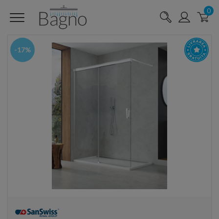
0
-17%