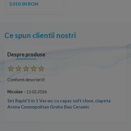
H200 cm
3,010.00 RON
Ce spun clientii nostri
Despre produse
Conform descrierii!
Con
Nicolae -
Nic
13.02.2026
Set Rapid 5 in 1 Vas wc cu capac soft close, clapeta
Arena Cosmopolitan Grohe Bau Ceramic