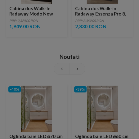
Cabina dus Walk-In
Cabina dus Walk-in
Radaway Modo New
Radaway Essenza Pro 8,
Gold II, auriu, 80xH200
95 x 200 cm, gold
PRP: 2,320.00 RON
PRP: 3,369.00 RON
cm
1,949.00 RON
2,830.00 RON
Noutati
-40%
-39%
Oglinda baie LED ⌀70 cm
Oglinda baie LED ⌀60 cm