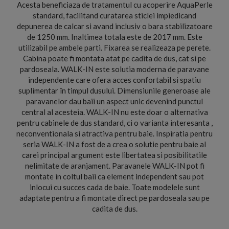
Acesta beneficiaza de tratamentul cu acoperire AquaPerle
standard, facilitand curatarea sticlei impiedicand
depunerea de calcar si avand inclusiv o bara stabilizatoare
de 1250 mm. Inaltimea totala este de 2017 mm. Este
utilizabil pe ambele parti. Fixarea se realizeaza pe perete.
Cabina poate fi montata atat pe cadita de dus, cat si pe
pardoseala. WALK-IN este solutia moderna de paravane
independente care ofera acces confortabil si spatiu
suplimentar în timpul dusului. Dimensiunile generoase ale
paravanelor dau baii un aspect unic devenind punctul
central al acesteia. WALK-IN nu este doar o alternativa
pentru cabinele de dus standard, ci o varianta interesanta ,
neconventionala si atractiva pentru baie. Inspiratia pentru
seria WALK-IN a fost de a crea o solutie pentru baie al
carei principal argument este libertatea si posibilitatile
nelimitate de aranjament. Paravanele WALK-IN pot fi
montate in coltul baii ca element independent sau pot
inlocui cu succes cada de baie. Toate modelele sunt
adaptate pentru a fi montate direct pe pardoseala sau pe
cadita de dus.