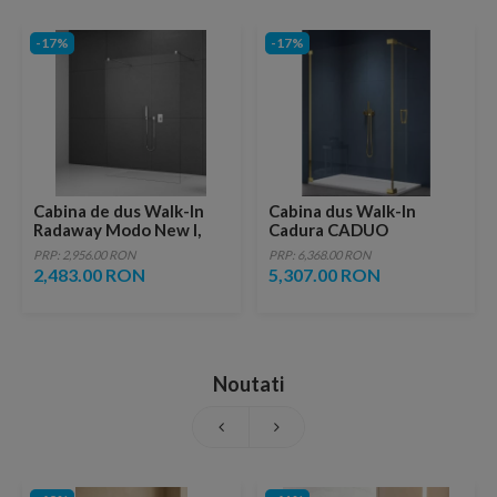
-17%
-17%
Cabina de dus Walk-In
Cabina dus Walk-In
Radaway Modo New I,
Cadura CADUO
150x200 cm, sticla
120XH200 cm profil
PRP: 2,956.00 RON
PRP: 6,368.00 RON
transparenta
auriu
2,483.00 RON
5,307.00 RON
Noutati