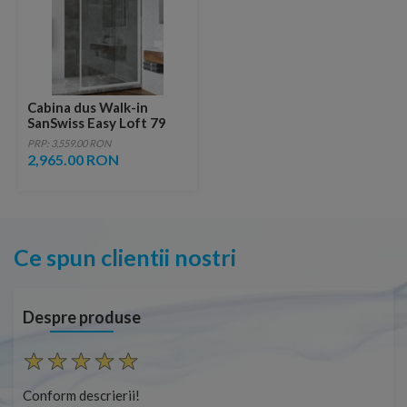
Cabina dus Walk-in
SanSwiss Easy Loft 79
profil alb 120xH200 cm
PRP: 3,559.00 RON
2,965.00 RON
Ce spun clientii nostri
Despre produse
Conform descrierii!
Con