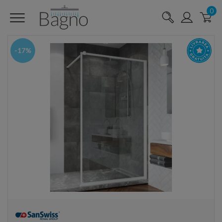
0
-17%