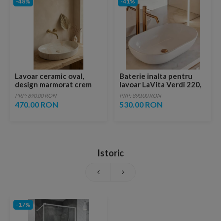
-48%
-41%
Lavoar ceramic oval,
Baterie inalta pentru
design marmorat crem
lavoar LaVita Verdi 220,
lucios cu vene aurii,
fara ventil, brushed
PRP: 890.00 RON
PRP: 890.00 RON
ventil inclus
copper
470.00 RON
530.00 RON
Istoric
-17%