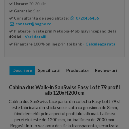
Livrare:
20-30 zile
Garantie:
5 ani
Consultanta de specialitate:
0720456456
contact@bagno.ro
Plateste in rate prin Netopia-Mobilpay incepand de la
494 lei
- Vezi detalii
Finantare 100 % online prin tbi bank
- Calculeaza rata
Descriere
Specificatii
Producator
Review-uri
Cabina dus Walk-in SanSwiss Easy Loft 79 profil
alb 120xH200 cm
Cabina dus SanSwiss face parte din colectia Easy Loft 79 si
este fabricata din sticla securizata cu grosimea de 8 mm,
fiind deosebit prin aspectul profilului alb mat. Latimea
peretelui este de 1200 mm, iar inaltimea de 2000 mm.
Regasit intr-o varianta de sticla transparenta, securizata.