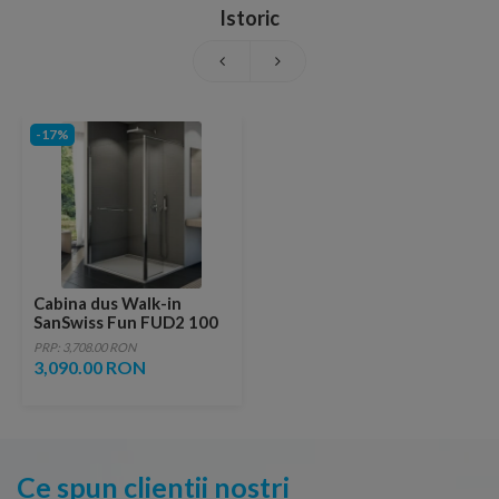
Istoric
-17%
Cabina dus Walk-in
SanSwiss Fun FUD2 100
x 40 x H200 cm sticla
PRP: 3,708.00 RON
Durlux
3,090.00 RON
Ce spun clientii nostri