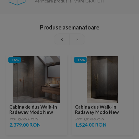
Verificare produs la livrare GRATUIT
Produse asemanatoare
-16%
-16%
Cabina de dus Walk-In
Cabina dus Walk-In
Radaway Modo New
Radaway Modo New
Brushed Copper II
Gold II, auriu, 50xH200
PRP: 2,832.00 RON
PRP: 1,814.00 RON
105x200 cm profil cupru
cm
2,379.00 RON
1,524.00 RON
periat