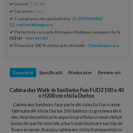
Livrare:
7-15 zile
Garantie:
5 ani
Consultanta de specialitate:
0720456456
contact@bagno.ro
Plateste in rate prin Netopia-Mobilpay incepand de la
515 lei
- Vezi detalii
Finantare 100 % online prin tbi bank
- Calculeaza rata
Descriere
Specificatii
Producator
Review-uri
Cabina dus Walk-in SanSwiss Fun FUD2 100 x 40
x H200 cm sticla Durlux
Cabina dus SanSwiss face parte din colectia Fun si este
fabricata din sticla Durlux 200 luminos cu grosimea de 6
mm, fiind deosebita prin aspectul profilului cromat slefuit
lucios din partile laterale, a barii stabilizatoare sau tija de
fixare in tavan. Aceasta cabina are sticla transparenta cu