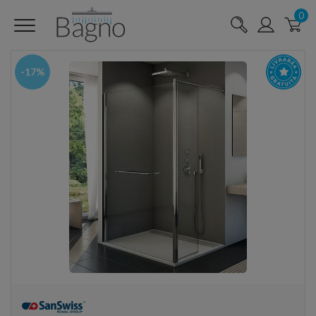
0
-17%