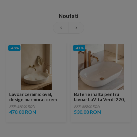
Noutati
-48%
-41%
Lavoar ceramic oval,
Baterie inalta pentru
design marmorat crem
lavoar LaVita Verdi 220,
lucios cu vene aurii,
fara ventil, brushed
PRP: 890.00 RON
PRP: 890.00 RON
ventil inclus
copper
470.00 RON
530.00 RON