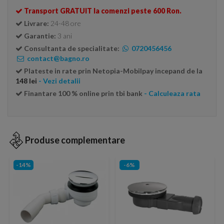
Transport GRATUIT la comenzi peste 600 Ron.
Livrare:
24-48 ore
Garantie:
3 ani
Consultanta de specialitate:
0720456456
contact@bagno.ro
Plateste in rate prin Netopia-Mobilpay incepand de la
148 lei
- Vezi detalii
Finantare 100 % online prin tbi bank
- Calculeaza rata
Produse complementare
-14%
-6%