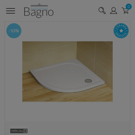
0
-13%