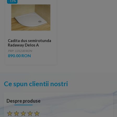
-13%
Cadita dus semirotunda
Radaway Delos A
90x90x4,5 cm acrilica
PRP: 1,012.00 RON
890.00 RON
Ce spun clientii nostri
Despre produse