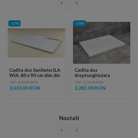
-17%
-16%
Cadita dus SanSwiss ILA
Cadita dus
WIA, 80 x 90 cm slim din
dreptunghiulara
marmura compozita alb,
Radaway Giaros D 120 x
PRP: 4,359.00 RON
PRP: 2,715.00 RON
crom
80 x H4 cm, alb
3,633.00 RON
2,281.00 RON
Noutati