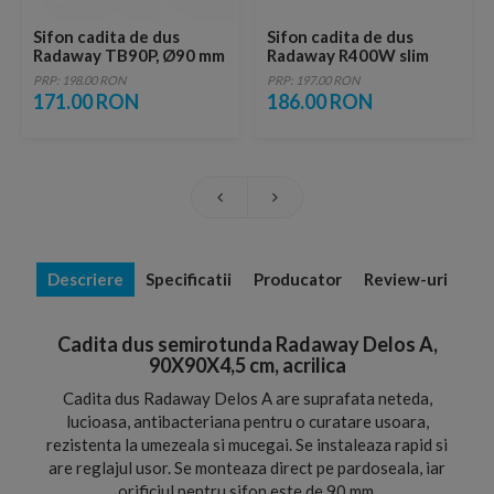
Sifon cadita de dus
Sifon cadita de dus
Radaway TB90P, Ø90 mm
Radaway R400W slim
PRP: 198.00 RON
PRP: 197.00 RON
171.00 RON
186.00 RON
Descriere
Specificatii
Producator
Review-uri
Cadita dus semirotunda Radaway Delos A,
90X90X4,5 cm, acrilica
Cadita dus Radaway Delos A are suprafata neteda,
lucioasa, antibacteriana pentru o curatare usoara,
rezistenta la umezeala si mucegai. Se instaleaza rapid si
are reglajul usor. Se monteaza direct pe pardoseala, iar
orificiul pentru sifon este de 90 mm.