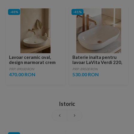
-48%
-41%
Lavoar ceramic oval,
Baterie inalta pentru
design marmorat crem
lavoar LaVita Verdi 220,
lucios cu vene aurii,
fara ventil, brushed
PRP: 890.00 RON
PRP: 890.00 RON
ventil inclus
copper
470.00 RON
530.00 RON
Istoric