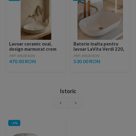
Lavoar ceramic oval,
Baterie inalta pentru
design marmorat crem
lavoar LaVita Verdi 220,
lucios cu vene aurii,
fara ventil, brushed
PRP: 890.00 RON
PRP: 890.00 RON
ventil inclus
copper
470.00 RON
530.00 RON
Istoric
-6%