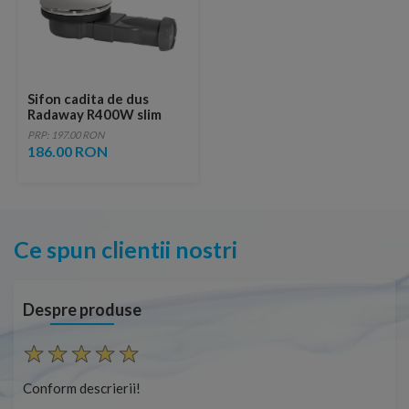
Sifon cadita de dus
Radaway R400W slim
PRP: 197.00 RON
186.00 RON
Ce spun clientii nostri
Despre produse
Conform descrierii!
Con