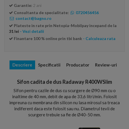
Garantie:
2 ani
Consultanta de specialitate:
0720456456
contact@bagno.ro
Plateste in rate prin Netopia-Mobilpay incepand de la
31 lei
- Vezi detalii
Finantare 100 % online prin tbi bank
- Calculeaza rata
Descriere
Specificatii
Producator
Review-uri
Sifon cadita de dus Radaway R400WSlim
Sifon pentru cazile de dus cu scurgere de Ø90 mm cu o
inaltime de 40 mm, debit de apa de 33,6 litri/min. Folosit
impreuna cu membrana din silicon nu lasa mirosul sa treaca
indiferent daca este folosit sau nu. Diametrul tevii de
scurgere trebuie sa fie de Ø40-50 mm.