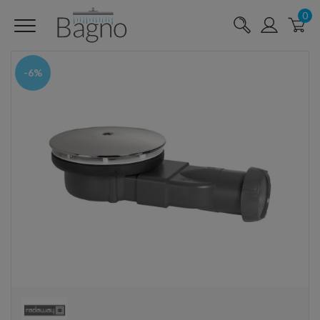
0
-6%