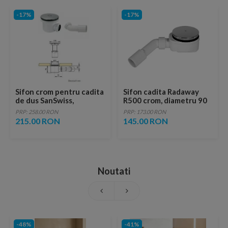
-17%
-17%
Sifon crom pentru cadita
Sifon cadita Radaway
de dus SanSwiss,
R500 crom, diametru 90
SIWM.10
mm
PRP: 258.00 RON
PRP: 173.00 RON
215.00 RON
145.00 RON
Noutati
-48%
-41%