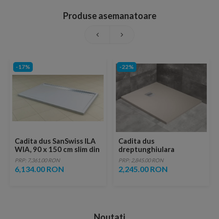
Produse asemanatoare
-17%
-22%
Cadita dus SanSwiss ILA
Cadita dus
WIA, 90 x 150 cm slim din
dreptunghiulara
marmura compozita alb,
Radaway Kyntos F
PRP: 7,361.00 RON
PRP: 2,845.00 RON
crom
140x70xH3 cm,
6,134.00 RON
2,245.00 RON
decupabila
Noutati