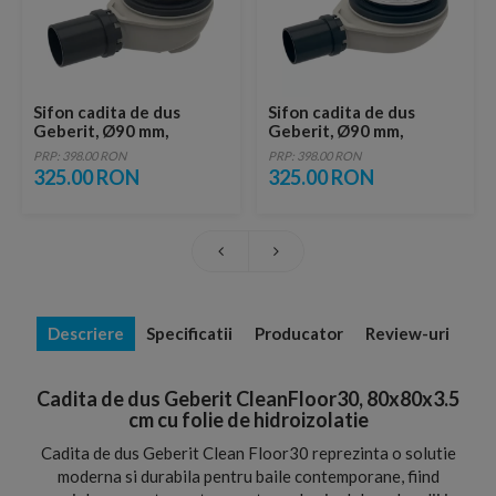
Sifon cadita de dus
Sifon cadita de dus
Geberit, Ø90 mm,
Geberit, Ø90 mm,
inaltimea garzii
inaltimea garzii
PRP: 398.00 RON
PRP: 398.00 RON
hidraulice 50 mm
hidraulice 30 mm
325.00 RON
325.00 RON
Descriere
Specificatii
Producator
Review-uri
Cadita de dus Geberit CleanFloor30, 80x80x3.5
cm cu folie de hidroizolatie
Cadita de dus Geberit Clean Floor30 reprezinta o solutie
moderna si durabila pentru baile contemporane, fiind