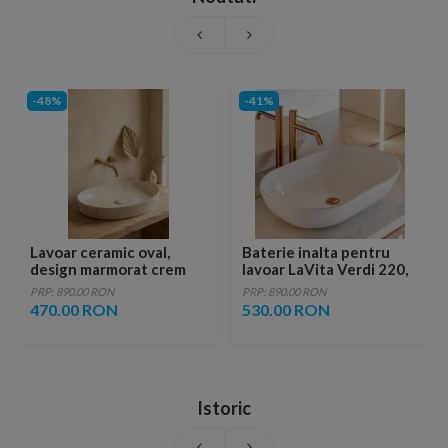
-48%
-41%
Lavoar ceramic oval,
Baterie inalta pentru
design marmorat crem
lavoar LaVita Verdi 220,
lucios cu vene aurii,
fara ventil, brushed
PRP: 890.00 RON
PRP: 890.00 RON
ventil inclus
copper
470.00 RON
530.00 RON
Istoric