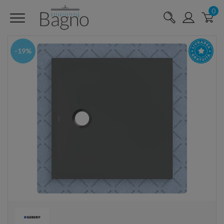
0
-19%