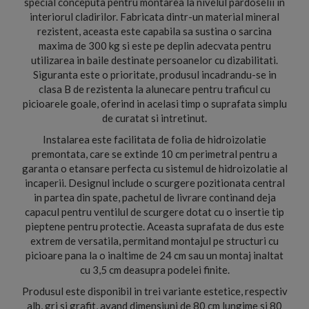
special conceputa pentru montarea la nivelul pardoselii in
interiorul cladirilor. Fabricata dintr-un material mineral
rezistent, aceasta este capabila sa sustina o sarcina
maxima de 300 kg si este pe deplin adecvata pentru
utilizarea in baile destinate persoanelor cu dizabilitati.
Siguranta este o prioritate, produsul incadrandu-se in
clasa B de rezistenta la alunecare pentru traficul cu
picioarele goale, oferind in acelasi timp o suprafata simplu
de curatat si intretinut.
Instalarea este facilitata de folia de hidroizolatie
premontata, care se extinde 10 cm perimetral pentru a
garanta o etansare perfecta cu sistemul de hidroizolatie al
incaperii. Designul include o scurgere pozitionata central
in partea din spate, pachetul de livrare continand deja
capacul pentru ventilul de scurgere dotat cu o insertie tip
pieptene pentru protectie. Aceasta suprafata de dus este
extrem de versatila, permitand montajul pe structuri cu
picioare pana la o inaltime de 24 cm sau un montaj inaltat
cu 3,5 cm deasupra podelei finite.
Produsul este disponibil in trei variante estetice, respectiv
alb, gri si grafit, avand dimensiuni de 80 cm lungime si 80