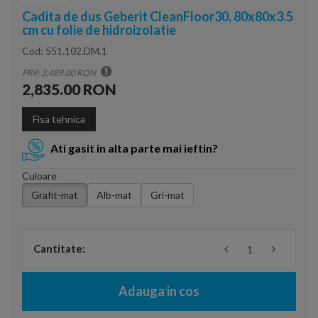
Cadita de dus Geberit CleanFloor30, 80x80x3.5
cm cu folie de hidroizolatie
Cod:
551.102.DM.1
PRP: 3,489.00 RON
2,835.00 RON
Fisa tehnica
Ati gasit in alta parte mai ieftin?
Culoare
Grafit-mat
Alb-mat
Gri-mat
Cantitate:
Adauga in cos