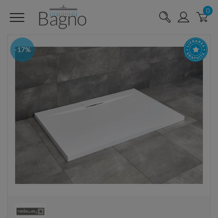
0
-17%