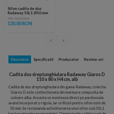
Sifon cadita de dus
Radaway 5SL1 Ø50 mm
PRP: 149.00 RON
120.00 RON
Descriere
Specificatii
Producator
Review-uri
Cadita dus dreptunghiulara Radaway Giaros D
110 x 80 x H4 cm, alb
Cadita de dus dreptunghiulara din gama Radaway, colectia
Giaros D este confectionata din marmura compozita de
culoare alba. Aceasta se monteaza direct pe pardoseala
avand incorporat o rigola, iar orificiul pentru sifon este de
50 mm. Se recomanda achizitionarea unui sifon cod.5SL1
(vezi produsele recomandate). Dimensiunile caditei sunt de