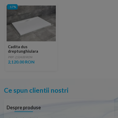
-17%
Cadita dus
dreptunghiulara
Radaway Giaros D 110 x
PRP: 2,524.00 RON
80 x H4 cm, alb
2,120.00 RON
Ce spun clientii nostri
Despre produse