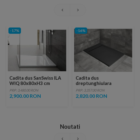
-17%
-16%
Cadita dus SanSwiss ILA
Cadita dus
WIQ 80x80xH3 cm
dreptunghiulara
marmura sintetica
Radaway Teos F 140 x 70
PRP: 3,480.00 RON
PRP: 3,357.00 RON
x H4 cm, decupabila,
2,900.00 RON
2,820.00 RON
antracit
Noutati