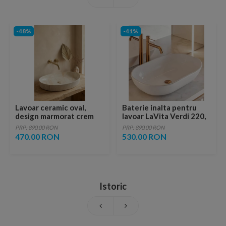
-48%
-41%
Lavoar ceramic oval,
Baterie inalta pentru
design marmorat crem
lavoar LaVita Verdi 220,
lucios cu vene aurii,
fara ventil, brushed
PRP: 890.00 RON
PRP: 890.00 RON
ventil inclus
copper
470.00 RON
530.00 RON
Istoric