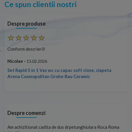
Ce spun clientii nostri
Despre produse
Conform descrierii!
Con
Nicolae -
Nic
13.02.2026
Set Rapid 5 in 1 Vas wc cu capac soft close, clapeta
Arena Cosmopolitan Grohe Bau Ceramic
Despre comenzi
t
Am achizitionat cadita de dus drpetunghiulara Roca Roma
Foa