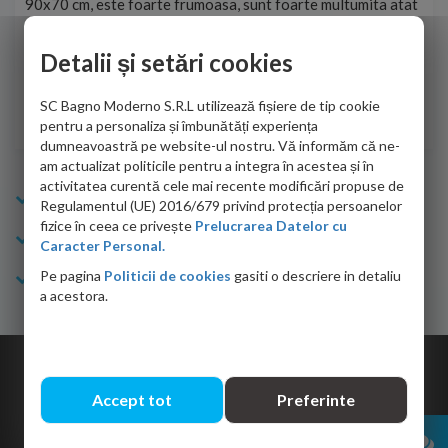
90x70 cm, este foarte frumoasa, sunt foarte multumita atat
pe 
de personalul firmei dvs. cu care am colaborat in obtinerea
ace
infiormatiilor solicitate cat si de firma de curierat care a
Detalii și setări cookies
Cri
adus coletul in siguranta.Numai bine, va doresc!
SC Bagno Moderno S.R.L utilizează fișiere de tip cookie
Sofrone Viviana -
28.07.2026
pentru a personaliza și îmbunătăți experiența
dumneavoastră pe website-ul nostru. Vă informăm că ne-
am actualizat politicile pentru a integra în acestea și în
activitatea curentă cele mai recente modificări propuse de
Info Bagno
Regulamentul (UE) 2016/679 privind protecția persoanelor
fizice în ceea ce privește
Prelucrarea Datelor cu
Cumparaturi
Caracter Personal.
Pe pagina
Politicii de cookies
gasiti o descriere in detaliu
Suport clienti
a acestora.
Copyright © 2026 Bagno.ro All right reserved. Powered by
Expert Online
Accept tot
Preferinte