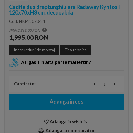
Cadita dus dreptunghiulara Radaway Kyntos F
120x70xH3 cm, decupabila
Cod:
HKF12070-84
PRP: 2,365.00 RON
1,995.00 RON
Instructiuni de montaj
Fisa tehnica
Ati gasit in alta parte mai ieftin?
Cantitate:
Adauga in cos
Adauga in wishlist
Adauga la comparator