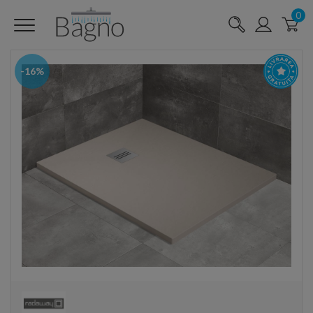
0
-16%