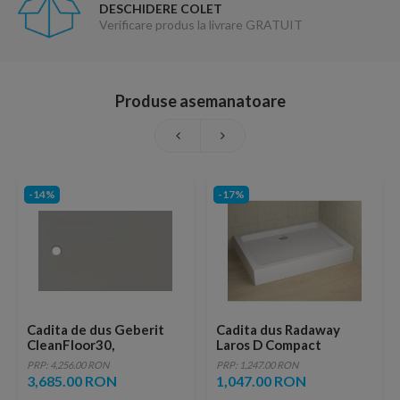
DESCHIDERE COLET
Verificare produs la livrare GRATUIT
Produse asemanatoare
-14%
-17%
Cadita de dus Geberit
Cadita dus Radaway
CleanFloor30,
Laros D Compact
150x90x3.5 cm, gri mat
100x90x17cm
PRP: 4,256.00 RON
PRP: 1,247.00 RON
3,685.00 RON
1,047.00 RON