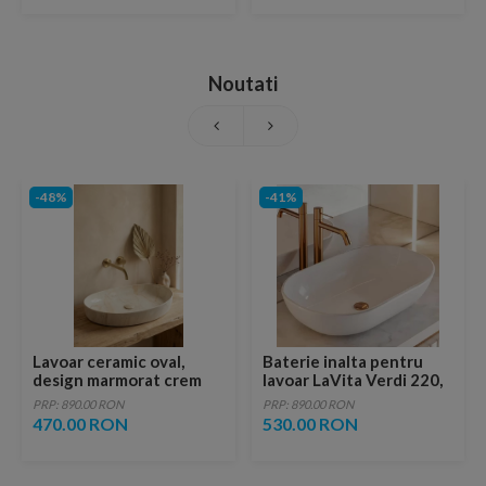
Noutati
-48%
-41%
Lavoar ceramic oval,
Baterie inalta pentru
design marmorat crem
lavoar LaVita Verdi 220,
lucios cu vene aurii,
fara ventil, brushed
PRP: 890.00 RON
PRP: 890.00 RON
ventil inclus
copper
470.00 RON
530.00 RON