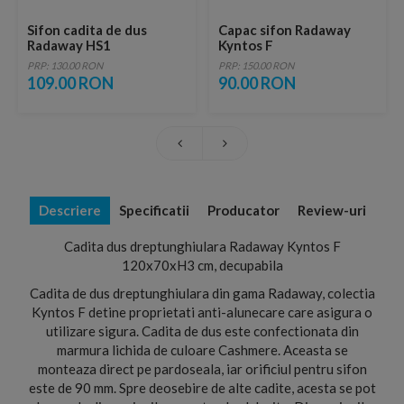
Sifon cadita de dus
Capac sifon Radaway
Radaway HS1
Kyntos F
PRP: 130.00 RON
PRP: 150.00 RON
109.00 RON
90.00 RON
Descriere
Specificatii
Producator
Review-uri
Cadita dus dreptunghiulara Radaway Kyntos F
120x70xH3 cm, decupabila
Cadita de dus dreptunghiulara din gama Radaway, colectia
Kyntos F detine proprietati anti-alunecare care asigura o
utilizare sigura. Cadita de dus este confectionata din
marmura lichida de culoare Cashmere. Aceasta se
monteaza direct pe pardoseala, iar orificiul pentru sifon
este de 90 mm. Spre deosebire de alte cadite, acesta se pot