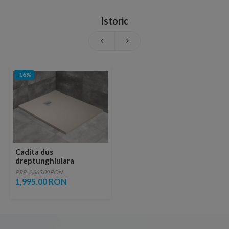
Istoric
-16%
Cadita dus
dreptunghiulara
Radaway Kyntos F
PRP: 2,365.00 RON
120x70xH3 cm,
1,995.00 RON
decupabila