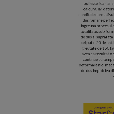
poliesterica) iar 
caldura, iar dator
conditiile normativu
dus ramane perfect
ingreuna procesul d
totalitate, sub form
de dus si suprafata
cel putin 20 de ani.
greutate de 150 kg s
avea ca rezultat o 
continue cu tempera
deformare nici macar 
de dus impotriva d