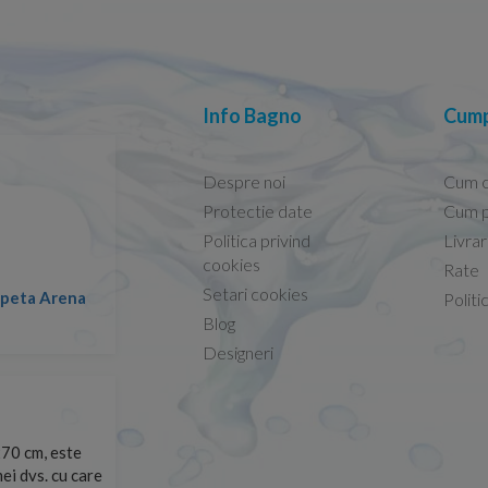
Info Bagno
Cump
Despre noi
Cum 
Protectie date
Cum p
Politica privind
Livra
Conform descrierii!
cookies
Rate
Setari cookies
lapeta Arena
Nicolae -
Politi
13.02.2026
Blog
Designeri
70 cm, este
Foarte prompți, am cerut detalii despre produs care nu
ei dvs. cu care
primit imediat. După ce am plasat comanda, aceasta a 