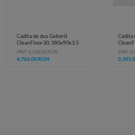
Cadita de dus Geberit
Cadita 
CleanFloor30, 180x90x3.5
CleanF
cm cu folie de hidroizolatie
cm, alb
PRP: 5,248.00 RON
PRP: 3,
4,765.00 RON
3,385.