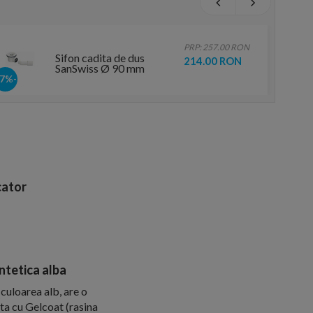
PRP: 257.00 RON
Sifon cadita de dus
214.00 RON
SanSwiss Ø 90 mm
-17%
ator
tetica alba
uloarea alb, are o
ta cu Gelcoat (rasina