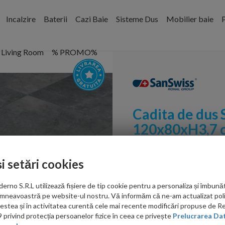
Incalzire
Baterii
Cazi Baie
Sisteme Dus
Mobilier baie
P
Living Room
% PROMO%
Cadita de dus
120x80xH3,7 c
Cod:
W20AS08012004
și setări cookies
PRP: 1,981.00 RON
no S.R.L utilizează fișiere de tip cookie pentru a personaliza și îmbunăt
1,651.00 RON
mneavoastră pe website-ul nostru. Vă informăm că ne-am actualizat poli
acestea și în activitatea curentă cele mai recente modificări propuse de 
Ati gasit in alta p
privind protecția persoanelor fizice în ceea ce privește
Prelucrarea Dat