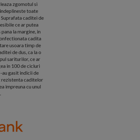
zoleaza zgomotul si
 indeplineste toate
 Suprafata caditei de
esibile ce ar putea
 pana la margine, in
 confectionata cadita
atare usoara timp de
ditei de dus, ca la o
ul sariturilor, ce ar
ea in 100 de cicluri
-au gasit indicii de
t rezistenta caditelor
ea impreuna cu unul
.