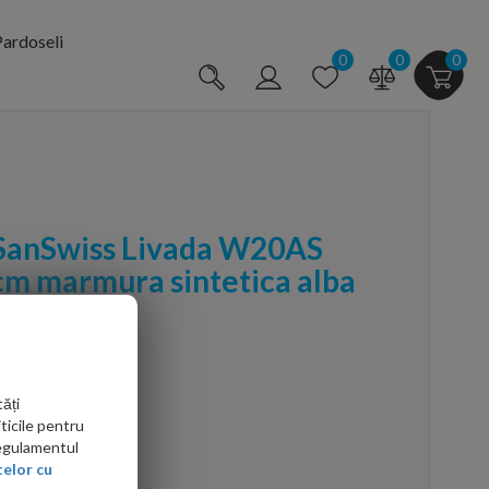
ardoseli
0
0
0
 SanSwiss Livada W20AS
m marmura sintetica alba
ăți
ticile pentru
Regulamentul
arte mai ieftin?
elor cu