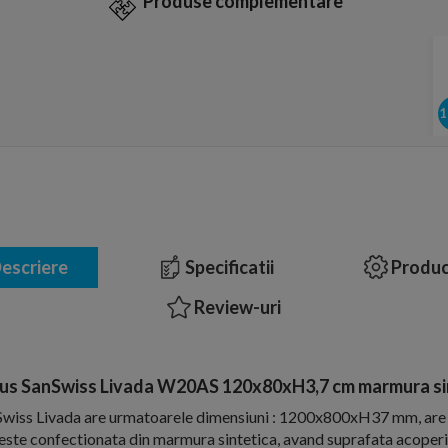
Produse complementare
escriere
Specificatii
Produc
Review-uri
dus SanSwiss Livada W20AS 120x80xH3,7 cm marmura sin
Swiss Livada are urmatoarele dimensiuni : 1200x800xH37 mm, are c
 este confectionata din marmura sintetica, avand suprafata acoperi