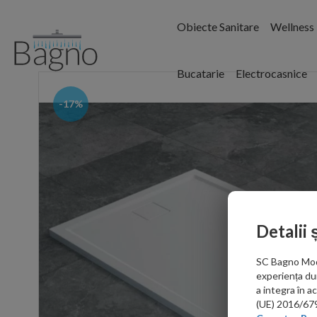
Obiecte Sanitare
Wellness
Bucatarie
Electrocasnice
-17%
Detalii 
SC Bagno Moder
experiența du
a integra în 
(UE) 2016/679 