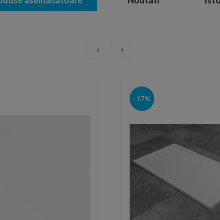
oduse asemanatoare
Noutati
Isto
-17%