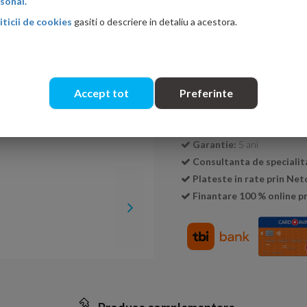
sonal.
iticii de cookies
gasiti o descriere in detaliu a acestora.
Cantitate:
Accept tot
Preferinte
Transport GRATUIT la c
Livrare:
3-5 zile
Garantie:
5 ani
Consultanta de specialit
Plateste in rate prin Ne
Finantare 100 % online pr