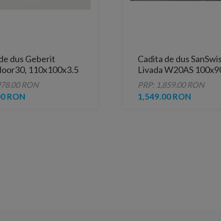
de dus Geberit
Cadita de dus SanSwi
loor30, 110x100x3.5
Livada W20AS 100x9
a mat
cm marmura sintetica
978.00 RON
PRP: 1,859.00 RON
00 RON
1,549.00 RON