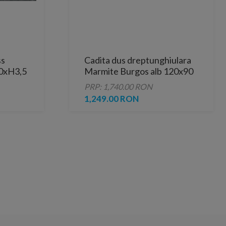
ss
Cadita dus dreptunghiulara
0xH3,5
Marmite Burgos alb 120x90
 alba
cm
PRP: 1,740.00 RON
1,249.00 RON