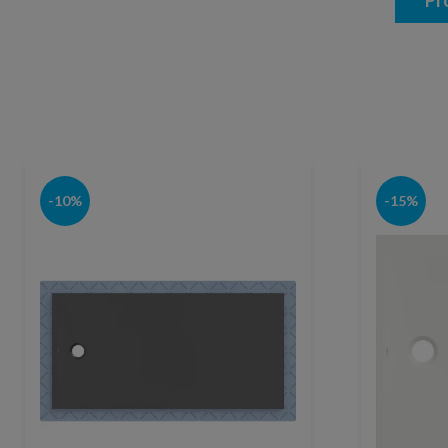
Pr
-10%
-15%