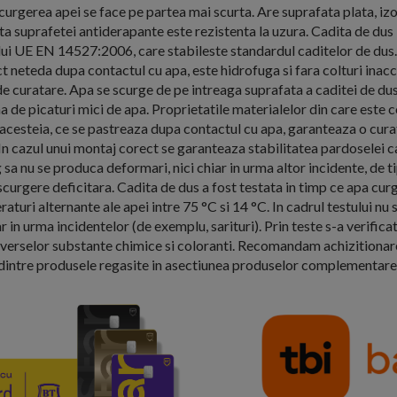
scurgerea apei se face pe partea mai scurta. Are suprafata plata, i
ita suprafetei antiderapante este rezistenta la uzura. Cadita de dus
lui UE EN 14527:2006, care stabileste standardul caditelor de dus.
 neteda dupa contactul cu apa, este hidrofuga si fara colturi inacc
e curatare. Apa se scurge de pe intreaga suprafata a caditei de dus
a de picaturi mici de apa. Proprietatile materialelor din care este
 acesteia, ce se pastreaza dupa contactul cu apa, garanteaza o cur
 In cazul unui montaj corect se garanteaza stabilitatea pardoselei ca
a nu se produca deformari, nici chiar in urma altor incidente, de tip
scurgere deficitara. Cadita de dus a fost testata in timp ce apa curg
turi alternante ale apei intre 75 °C si 14 °C. In cadrul testului nu s
in urma incidentelor (de exemplu, sarituri). Prin teste s-a verifica
iverselor substante chimice si coloranti. Recomandam achizitionar
dintre produsele regasite in asectiunea produselor complementare