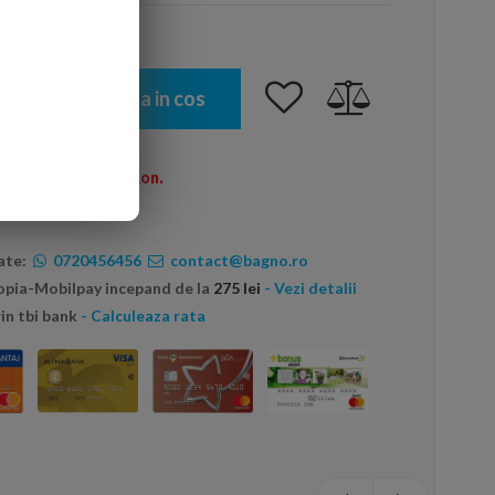
Adauga in cos
omenzi peste 600 Ron.
ate:
0720456456
contact@bagno.ro
topia-Mobilpay incepand de la
275 lei
- Vezi detalii
in tbi bank
- Calculeaza rata