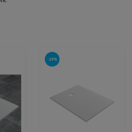
ric
-29%